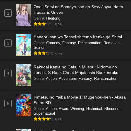
Onaji Semi no Someya-san ga Sexy Joyuu datta
Hanashi. Uncen
2
Genre
:
Hentong
6.28
Hanaori-san wa Tensei shitemo Kenka ga Shitai
Genre
:
Comedy
,
Fantasy
,
Reincarnation
,
Romance
,
3
Seinen
6.88
Rakudai Kenja no Gakuin Musou: Nidome no
Tensei, S-Rank Cheat Majutsushi Boukenroku
4
Genre
:
Action
,
Adventure
,
Fantasy
,
Reincarnation
Kimetsu no Yaiba Movie 1: Mugenjou-hen - Akaza
Sairai BD
5
Genre
:
Action
,
Award Winning
,
Historical
,
Shounen
,
Supernatural
8.66