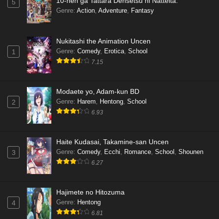
10-nen ga Tattara Densetsu ni Natteita.
5
Genre
:
Action
,
Adventure
,
Fantasy
Nukitashi the Animation Uncen
Genre
:
Comedy
,
Erotica
,
School
1
7.15
Modaete yo, Adam-kun BD
Genre
:
Harem
,
Hentong
,
School
2
6.93
Haite Kudasai, Takamine-san Uncen
Genre
:
Comedy
,
Ecchi
,
Romance
,
School
,
Shounen
3
6.27
Hajimete no Hitozuma
Genre
:
Hentong
4
6.81