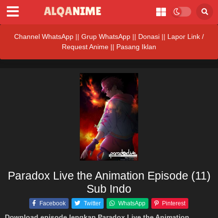
Channel WhatsApp
||
Grup WhatsApp
||
Donasi
||
Lapor Link /
Request Anime ||
Pasang Iklan
Paradox Live the Animation Episode (11)
Sub Indo
Facebook
Twitter
WhatsApp
Pinterest
Download episode lengkap Paradox Live the Animation
,