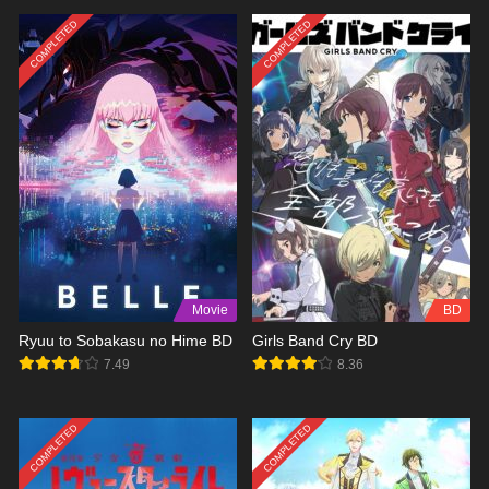
COMPLETED
COMPLETED
Movie
BD
Ryuu to Sobakasu no Hime BD
Girls Band Cry BD
7.49
8.36
COMPLETED
COMPLETED