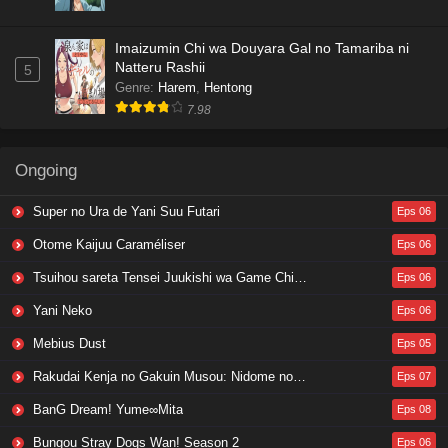
Imaizumin Chi wa Douyara Gal no Tamariba ni
Natteru Rashii
5
Genre
:
Harem
,
Hentong
7.98
Ongoing
Super no Ura de Yani Suu Futari
Eps 06
Otome Kaijuu Caraméliser
Eps 06
Tsuihou sareta Tensei Juukishi wa Game Chishiki de Musou suru
Eps 06
Yani Neko
Eps 06
Mebius Dust
Eps 05
Rakudai Kenja no Gakuin Musou: Nidome no Tensei, S-Rank Cheat Majutsushi Boukenroku
Eps 07
BanG Dream! Yume∞Mita
Eps 08
Bungou Stray Dogs Wan! Season 2
Eps 06