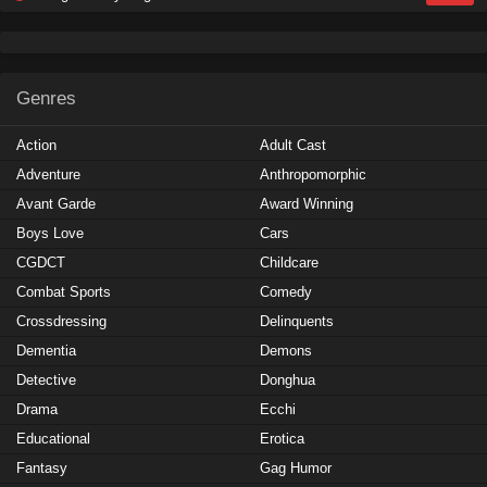
Genres
Action
Adult Cast
Adventure
Anthropomorphic
Avant Garde
Award Winning
Boys Love
Cars
CGDCT
Childcare
Combat Sports
Comedy
Crossdressing
Delinquents
Dementia
Demons
Detective
Donghua
Drama
Ecchi
Educational
Erotica
Fantasy
Gag Humor