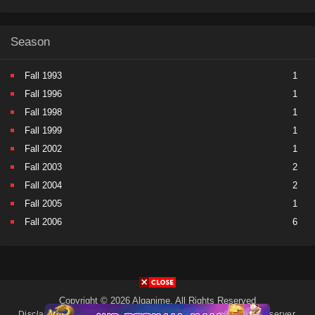
Season
Fall 1993
1
Fall 1996
1
Fall 1998
1
Fall 1999
1
Fall 2002
1
Fall 2003
2
Fall 2004
2
Fall 2005
1
Fall 2006
6
Fall 2007
5
Fall 2008
9
Fall 2009
11
Fall 2010
11
Copyright © 2026 Alqanime. All Rights Reserved
Fall 2011
15
Disclaimer: This site
Alqanime
does not store any files on its server.