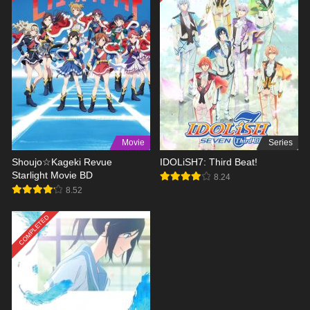
Movie
Series
Shoujo☆Kageki Revue
IDOLiSH7: Third Beat!
Starlight Movie BD
8.24
8.52
COMPLETED