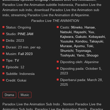
Paradox Live the Animation subtitle Indonesia, Paradox Live the
Animation sub indo, download Paradox Live the Animation sub
indo, streaming Paradox Live the Animation di Alqanime.
Paradox Live THE ANIMATION
Status:
Ongoing
Casts:
96neko
,
Hanae,
Natsuki
,
Hayashi, Yuu
,
Studio:
PINE JAM
Kajiwara, Gakuto
,
Kobayashi,
Dirilis:
2023
Yuusuke
,
Kondou, Takayuki
,
Murase, Ayumu
,
Toki,
Durasi:
23 min. per ep.
Shunichi
,
Toyonaga,
Musim:
Fall 2023
Toshiyuki
,
Yano, Shougo
Tipe:
TV
Diposting oleh:
Alqanime
Episode:
12
Diposting pada:
October 5,
2023
Subtitle:
Indonesia
Diperbarui pada:
March 28,
Credit:
Gokai
2025
Drama
Music
Paradox Live the Animation Sub Indo , Nonton Paradox Live the
Animation Sub Indo, Paradox Live the Animation Batch , Paradox