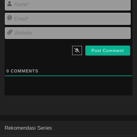
Na
Ema
Web
0
COMMENTS
Rekomendasi Series