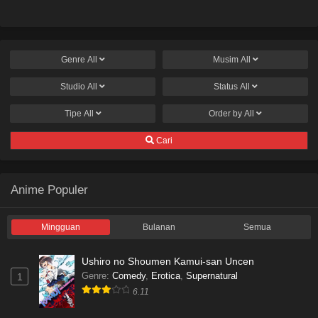
Genre
All
Musim
All
Studio
All
Status
All
Tipe
All
Order by
All
Cari
Anime Populer
Mingguan
Bulanan
Semua
Ushiro no Shoumen Kamui-san Uncen
Genre
:
Comedy
,
Erotica
,
Supernatural
1
6.11