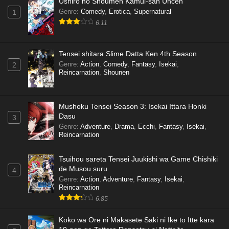
Ushiro no Shoumen Kamui-san Uncen
Genre
:
Comedy
,
Erotica
,
Supernatural
1
6.11
Tensei shitara Slime Datta Ken 4th Season
Genre
:
Action
,
Comedy
,
Fantasy
,
Isekai
,
2
Reincarnation
,
Shounen
Mushoku Tensei Season 3: Isekai Ittara Honki
Dasu
3
Genre
:
Adventure
,
Drama
,
Ecchi
,
Fantasy
,
Isekai
,
Reincarnation
Tsuihou sareta Tensei Juukishi wa Game Chishiki
de Musou suru
4
Genre
:
Action
,
Adventure
,
Fantasy
,
Isekai
,
Reincarnation
6.85
Koko wa Ore ni Makasete Saki ni Ike to Itte kara