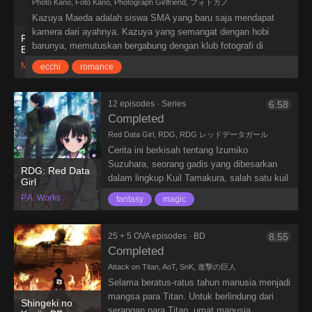
Photo Kano, Foto Kano, Photograph Girlfriend, フォトカノ
ditangani pasukan Keamanan lain. Setelah
Kazuya Maeda adalah siswa SMA yang baru saja mendapat
penggerebekan, mereka memperlihatkan
kamera dari ayahnya. Kazuya yang semangat dengan hobi
pertunjukkan sebagai permintaan maaf
Photokano
barunya, memutuskan bergabung dengan klub fotografi di
karena menakut-nakuti penduduk. Kelompok
BD
sekolahnya. Ia pun punya kesempatan melihat pemandangan
mereka terdiri dari pejuang terkuat, terhandal
Madhouse
ecchi
romance
baru dari gadis-gadis di sekolahnya.
yang menggunakan sebuah gelang tipe
khusus, yang dikenal dengan Circus ID.,
untuk melawan.
12 episodes · Series
6.58
Completed
Red Data Girl, RDG, RDG レッドデータガール
Cerita ini berkisah tentang Izumiko
Suzuhara, seorang gadis yang dibesarkan
RDG: Red Data
dalam lingkup Kuil Tamakura, salah satu kuil
Girl
Kumano yang merupakan bagian dari situs
P.A. Works
fantasy
magic
Warisan Dunia. Namun, setelah Izumiko
menghabiskan hampir seluruh hidupnya di
Kumano sampai SMP, sudah diputuskan
25 + 5 OVA episodes · BD
8.55
bahwa dia dan teman masa kecilnya, Miyuki,
Completed
akan mendaftar di SMA Houjou di Tokyo.
Attack on Titan, AoT, SnK, 進撃の巨人
Pada perjalanan sekolah ke Tokyo, sebuah
Selama beratus-ratus tahun manusia menjadi
entitas misterius yang dikenal sebagai
mangsa para Titan. Untuk berlindung dari
Shingeki no
Himegami muncul dan kejadian yang
serangan para Titan, umat manusia