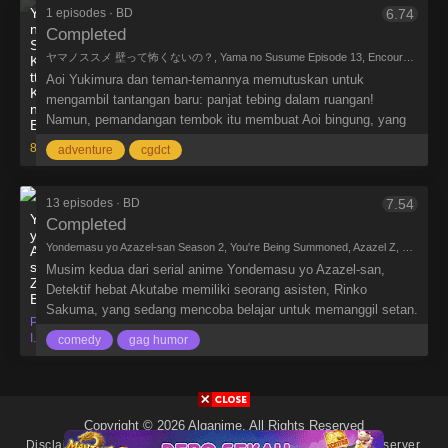
sosial sering bertikai dengan Yukinoshita
Yama
1 episodes · BD
6.74
no
yang selalu bersikap dingin terhadapnya.
Completed
Susume:
Namun seiring berjalannya waktu keduanya
ヤマノススメ 壁って怖くないの？, Yama no Susume Episode 13, Encouragement of Climb Special
Kabe
mulai saling memahami dan mulai
tte
Aoi Yukimura dan teman-temannya memutuskan untuk
menjalankan kegiatan klub relawan bersama
Kowakunai
mengambil tantangan baru: panjat tebing dalam ruangan!
no?
dengan Yuigahama yang ikut bergabung
Namun, pemandangan tembok itu membuat Aoi bingung, yang
BD
setelah sebelumnya pernah meminta bantuan
khawatir akan ketinggian dan kerumitannya. Untungnya, Kaede
8bit
untuk mengajari membuat kue.
adventure
cgdct
Saitou ada di sana untuk menjelaskan aturan pendakian dalam
ruangan, menginspirasi para gadis untuk mencobanya sendiri.
Meskipun tembok tersebut tampak mengintimidasi dan tidak
13 episodes · BD
7.54
Yondemasu
dapat diatasi, Aoi menyadari bahwa dengan sedikit bantuan dari
Completed
yo,
teman-temannya, dia mungkin dapat mengatasi tantangan ini.
Yondemasu yo Azazel-san Season 2, You're Being Summoned, Azazel Z, Yondemasu yo, Azazel-san. 2nd Season, よんでますよ、アザゼルさん。Z
Azazel-
san.
Musim kedua dari serial anime Yondemasu yo Azazel-san,
Z
Detektif hebat Akutabe memiliki seorang asisten, Rinko
BD
Sakuma, yang sedang mencoba belajar untuk memanggil setan.
Production
Ini adalah cerita tentang nasib buruknya ketika dia benar-benar
I.G
comedy
gag humor
berhasil memanggil 2 setan tak terduga.
Copyright © 2026 Alqanime. All Rights Reserved
Disclaimer: This site
Alqanime
does not store any files on its server.