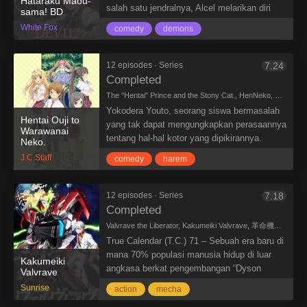
Hataraku Maou-
salah satu jendralnya, Alcel melarikan diri
sama! BD
dari dunia Ente Isla ke planet Bumi tepatnya
White Fox
comedy
demons
di kota Tokyo, Jepang. Namun karena di
bumi tidak ada sumber kekuatan sihir,
mereka berubah menjadi layaknya manusia
12 episodes · Series
7.24
biasa. Untuk bertahan hidup, Maou
Completed
memutuskan untuk bekerja paruh waktu di
The "Hentai" Prince and the Stony Cat., HenNeko, 変態王子と笑わない猫。
sebuah restoran makanan cepat saji
Yokodera Youto, seorang siswa bermasalah
bernama MgRonald, sementara Alcel tinggal
Hentai Ouji to
yang tak dapat mengungkapkan perasaannya
Warawanai
di apartemen untuk mengurus keperluan
tentang hal-hal kotor yang dipikirannya.
Neko.
rumah. Suatu hari, dijalan Maou bertemu
Suatu hari dia mendengar rumor bahwa ada
J.C.Staff
dengan seorang gadis bernama Yusa Emi
comedy
harem
sebuah patung kucing yang katanya dapat
yang ternyata adalah sang Pahlawan Emilia.
mengabulkan keinginan seseorang. Tak lama
kemudian, Youto pergi ke tempat patung
12 episodes · Series
7.18
kucing itu dan mengungkapkan keinginannya
Completed
agar dapat mengungkapkan semua pikiran
Valvrave the Liberator, Kakumeiki Valvrave, 革命機ヴァルヴレイヴ
kotornya pada siapa pun dan kapan pun ia
True Calendar (T.C.) 71 – Sebuah era baru di
mau. Tak disangka, di tempat itu Youto
mana 70% populasi manusia hidup di luar
Kakumeiki
bertemu dengan Tsutsukakushi Tsukiko,
angkasa berkat pengembangan “Dyson
Valvrave
seorang gadis yang sebaliknya datang untuk
Sphere”, sebuah kota di luar angkasa.
Sunrise
memohon pada patung kucing agar segala
action
mecha
Dunia ini dibagi menjadi dua kekuatan utama,
hal yang dipikirkannya tidak mudah untuk