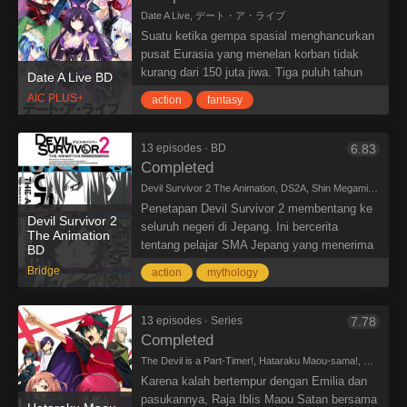
duduk dibangku SMA, sekarang dia mencoba
Date A Live, デート・ア・ライブ
berhenti melakukan hal memalukan seperti
Suatu ketika gempa spasial menghancurkan
dulu dan berperilaku seperti murid normal
pusat Eurasia yang menelan korban tidak
lainnya.
kurang dari 150 juta jiwa. Tiga puluh tahun
Date A Live BD
Suatu hari, ia bertemu dengan gadis yang
setelahnya, Itsuka Shidou bertemu dengan
AIC PLUS+
berpakaian aneh, itu membuat Ichirou
action
fantasy
seorang gadis misterius yang datang dari
mengingat masa lalunya. Awalnya Ichirou
dimensi lain. Gadis itu adalah salah satu
tidak menghiraukan gadis itu “Satou
“Spirits” yang merupakan penyebab dari
13 episodes · BD
6.83
Ryouko”, ketika Ichirou melihat gadis itu
gempa spasial 30 tahun yang lalu. Untuk
Completed
sering diganggu oleh orang di sekitarnya, Dia
mencegah bencana besar terjadi lagi, Shido
Devil Survivor 2 The Animation, DS2A, Shin Megami Tensei: Devil Survivor 2, デビルサバイバー２ THE ANIMATION
pun berubah pikiran.
harus menyegel kekuatan Spirits dengan
Penetapan Devil Survivor 2 membentang ke
cara berkencan dengan gadis itu dan
Devil Survivor 2
seluruh negeri di Jepang. Ini bercerita
The Animation
membuatnya jatuh cinta.
tentang pelajar SMA Jepang yang menerima
BD
sebuah email dari situs ramalan kematian.
Bridge
action
mythology
Makhluk-makhluk misterius menyerang
negara itu, dan para pelajar memasuki
sebuah pakta, memungkinkan mereka untuk
13 episodes · Series
7.78
memanggil iblis. Alur ceritanya mungkin
Completed
terungkap berbeda tergantung pada tindakan
The Devil is a Part-Timer!, Hataraku Maou-sama!, はたらく魔王さま!
pemain.
Karena kalah bertempur dengan Emilia dan
pasukannya, Raja Iblis Maou Satan bersama