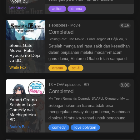
Kyojin BD
mengerikan pun terjadi. Keluarga Izumiko
membangun tembok yang sangat besar dan
Wit Studio
mengusung sebuah rahasia besar yang terus
action
drama
tinggi. Namun tembok ini tak selamanya
Izumiko pelajari.
dapat melindungi manusia. Satu Titan
raksasa berhasil menghancurkan tombok dan
1 episodes · Movie
8.45
masuk ke wilayah pemukiman. Umat
Completed
manusia pun tak punya pilihan lain selain
Steins;Gate: The Movie - Load Region of Déjà Vu, Steins Gate Movie, 劇場版 シュタインズゲート 負荷領域のデジャヴ
bertempur untuk bertahan hidup.
Steins;Gate
Setelah mengalami rasa sakit dan kesedihan
Movie: Fuka
dalam perjalanan melalui macam-macam
Ryouiki no Déjà
garis dunia, Rintarou Okabe telah sampai di
vu BD
garis dunia yang disebut dengan garis dunia
White Fox
drama
sci-fi
Steins;Gate. Dunia di mana teman-temannya
masih hidup dan mesin waktu tidak pernah
ada. Tapi tiba-tiba saja Rintarou Okabe
13 + OVA episodes · BD
8.00
merasakan efek dari ingatannya yang telah
Completed
melewati macam-macam garis dunia. Apa
My Teen Romantic Comedy SNAFU, Oregairu, My youth romantic comedy is wrong as I expected., やはり俺の青春ラブコメはまちがっている。
Yahari Ore no
yang akan terjadi pada Rintarou Okabe yang
Seishun Love
Sebagai hukuman karena tidak bisa
terkena efek Reading Steiner yang
Comedy wa
mengerjakan essay dengan benar, Hachiman
Machigatteiru.
berlebihan?
dipaksa Hiratsuka-sensei untuk bergabung
BD
dengan klub relawan. Di klub itu dia bertemu
Brain's Base
comedy
love polygon
dengan Yukinoshita, gadis paling populer di
sekolahnya. Awalnya, Hachiman yang anti