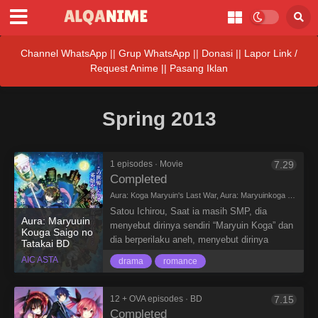
Channel WhatsApp
||
Grup WhatsApp
||
Donasi
||
Lapor Link /
Request Anime ||
Pasang Iklan
Spring 2013
1 episodes · Movie
7.29
Completed
Aura: Koga Maryuin's Last War, Aura: Maryuinkoga Saigo no Tatakai, Aura: Maryuin Kouga Saigo no Tatakai, AURA～魔竜院光牙最後の闘い
Satou Ichirou, Saat ia masih SMP, dia
Aura: Maryuuin
menyebut dirinya sendiri “Maryuin Koga” dan
Kouga Saigo no
dia berperilaku aneh, menyebut dirinya
Tatakai BD
seorang pahlawan dalam fantasi , hal itu
AIC ASTA
drama
romance
disebut dengan penyakit “Chuunibyou”.
Karena Perilaku anehnya, Ichirou Dibully
habis-habisan oleh teman2 sekelasnya.
12 + OVA episodes · BD
7.15
waktu pun cepat berlalu, sekarang ia sudah
Completed