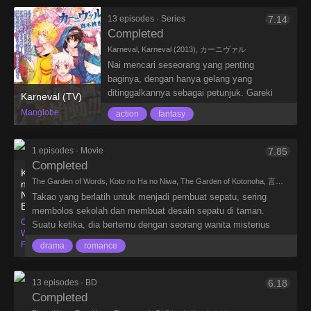
yaitu Pakta Federasi Militer Dorssia; yang
diungkapkannya.
kekuatannya tumbuh dari aliansi militer, dan
13 episodes · Series
7.14
Atlantic Rim United States (ARUS); yang
Completed
berkembang dengan cara perdagangan.
Karneval, Karneval (2013), カーニヴァル
Bangsa kecil JIOR telah menyatakan
Nai mencari seseorang yang penting
kenetralannya antara kedua pasukan
baginya, dengan hanya gelang yang
tersebut dan menjaga kedamaian dengan
ditinggalkannya sebagai petunjuk. Gareki
Karneval (TV)
kemakmuran ekonomi.
mencuri dan mencopet kantong untuk segera
Manglobe
Bersamaan dengan JIOR Sphere, Haruto
action
fantasy
mendapatkannya dari hari ke hari. Keduanya
Tokishima menjalani kehidupan biasa
bertemu di sebuah rumah besar yang aneh
sebagai seorang siswa SMA di sebuah divisi
tempat di mana mereka bersiap, dan tak
1 episodes · Movie
7.85
yang dikenal dengan sebutan “Module 77″—
lama kemudian mereka menjadi penjahat
Completed
hingga pasukan Dorssian melancarkan invasi
Kotonoha
yang dicari oleh mata-mata keamanan militer.
The Garden of Words, Koto no Ha no Niwa, The Garden of Kotonoha, 言の葉の庭
dadakan. Tapi, seluruh dunia terkejut ketika
no
Ketika Nai dan Gareki menemukan diri
Niwa
Takao yang berlatih untuk menjadi pembuat sepatu, sering
Haruto mengendalikan sebuah senjata
mereka putus asa dalam keadaan tanpa
BD
membolos sekolah dan membuat desain sepatu di taman.
humanoid yang misterius yang disebut
harapan, mereka tidak lain hanya
CoMix
Suatu ketika, dia bertemu dengan seorang wanita misterius
Valvrave.
menghadapi organisasi pertahanan yang
Wave
bernama Yukino yang lebih tua darinya. Sejak hari itu, saat
Films
paling kuat di negara itu, “Circus”. Circus
drama
romance
turun hujan mereka terus bertemu. Mereka mulai terbuka satu
adalah sebuah organisasi Pertahanan yang
sama lain dan memperdalam hubungan. Namun musim hujan
bekerja untuk pemerintahan. Mereka
pun segera berakhir…
13 episodes · BD
6.18
melakukan razia untuk menangkap penjahat
Completed
dan memecahkan kejahatan yang tidak bisa