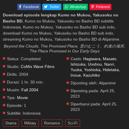
Facebook
Twitter
WhatsApp
Pinterest
Download episode lengkap Kumo no Mukou, Yakusoku no
Basho BD
, Kumo no Mukou, Yakusoku no Basho BD subtitle
Indonesia, Kumo no Mukou, Yakusoku no Basho BD sub indo,
download Kumo no Mukou, Yakusoku no Basho BD sub indo,
streaming Kumo no Mukou, Yakusoku no Basho BD di Alqanime.
Beyond the Clouds, The Promised Place, 雲のむこう、約束の場所,
The Place Promised in Our Early Days
Status:
Completed
Casts:
Hagiwara, Masato
,
Ishizuka, Unshou
,
Nanri,
Studio:
CoMix Wave Films
Yuuka
,
Yoshioka, Hidetaka
,
Dirilis:
2004
Inoue, Kazuhiko
Durasi:
1 hr. 30 min.
Diposting oleh:
Alqanime
Musim:
Fall 2004
Diposting pada:
April 25,
2023
Tipe:
Movie
Diperbarui pada:
April 25,
Episode:
1
2023
Subtitle:
Indonesia
Drama
Military
Romance
Sci-Fi