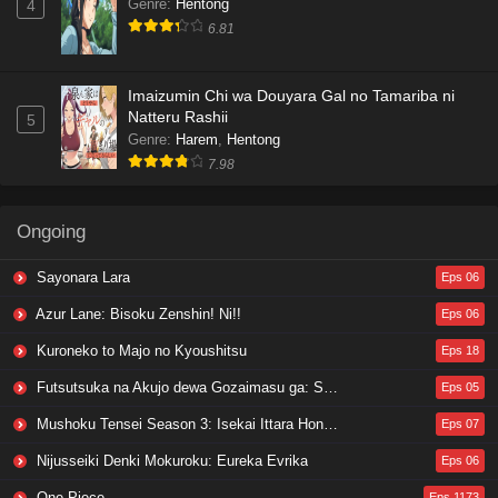
Genre
:
Hentong
4
6.81
Imaizumin Chi wa Douyara Gal no Tamariba ni
Natteru Rashii
5
Genre
:
Harem
,
Hentong
7.98
Ongoing
Sayonara Lara
Eps 06
Azur Lane: Bisoku Zenshin! Ni!!
Eps 06
Kuroneko to Majo no Kyoushitsu
Eps 18
Futsutsuka na Akujo dewa Gozaimasu ga: Suuguu Chouso Torikae Den
Eps 05
Mushoku Tensei Season 3: Isekai Ittara Honki Dasu
Eps 07
Nijusseiki Denki Mokuroku: Eureka Evrika
Eps 06
One Piece
Eps 1173