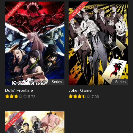
COMPLETED
COMPLETED
Series
Series
Dolls' Frontline
Joker Game
5.72
7.06
COMPLETED