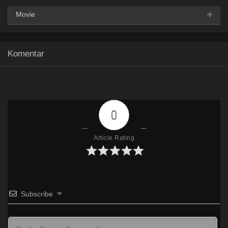
Movie
AceFile
MediaFire
Mega
Uptobox
360p
Komentar
GoFile
AceFile
MediaFire
Mega
Uptobox
480p
GoFile
0
AceFile
MediaFire
Mega
Uptobox
Article Rating
720p
GoFile
AceFile
MediaFire
Mega
Uptobox
1080p
Subscribe
GoFile