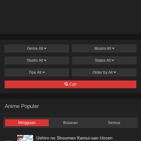
Genre
All
Musim
All
Studio
All
Status
All
Tipe
All
Order by
All
Cari
Anime Populer
Mingguan
Bulanan
Semua
Ushiro no Shoumen Kamui-san Uncen