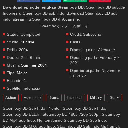
Download episode lengkap Steamboy BD
, Steamboy BD subtitle
Indonesia, Steamboy BD sub indo, download Steamboy BD sub
indo, streaming Steamboy BD di Alqanime.
Steamboy, スチームボーイ
Status:
Completed
Credit:
Subscene
Studio:
Sunrise
Casts:
Dirilis:
2004
Diposting oleh:
Alqanime
Durasi:
2 hr. 6 min.
Diposting pada:
February 7,
2021
Musim:
Summer 2004
Diperbarui pada:
November
Tipe:
Movie
11, 2022
Episode:
1
Subtitle:
Indonesia
Action
Adventure
Drama
Historical
Military
Sci-Fi
Steamboy BD Sub Indo , Nonton Steamboy BD Sub Indo,
Steamboy BD Batch , Steamboy BD 480p 720p 360p , Steamboy
BD Mp4 Sub Indo, Nonton Anime Steamboy BD Sub Indo,
Steamboy BD MKV Sub Indo, Steamboy BD Sub Indo Mp4 untuk