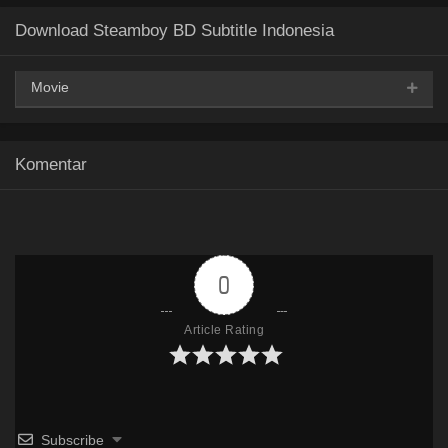
Download Steamboy BD Subtitle Indonesia
Movie
Google Drive
AceFile
MediaFire
360p
Komentar
Uptobox
Google Drive
AceFile
MediaFire
480p
Uptobox
0
Google Drive
AceFile
MediaFire
Article Rating
720p
Uptobox
Google Drive
AceFile
MediaFire
1080p
Subscribe
Uptobox