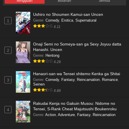
Mingguan
Bulanan
Semua
Ushiro no Shoumen Kamui-san Uncen
Genre
:
Comedy
,
Erotica
,
Supernatural
1
6.11
Onaji Semi no Someya-san ga Sexy Joyuu datta
Hanashi. Uncen
2
Genre
:
Hentong
6.28
Hanaori-san wa Tensei shitemo Kenka ga Shitai
Genre
:
Comedy
,
Fantasy
,
Reincarnation
,
Romance
,
3
Seinen
6.88
Rakudai Kenja no Gakuin Musou: Nidome no
Tensei, S-Rank Cheat Majutsushi Boukenroku
4
Genre
:
Action
,
Adventure
,
Fantasy
,
Reincarnation