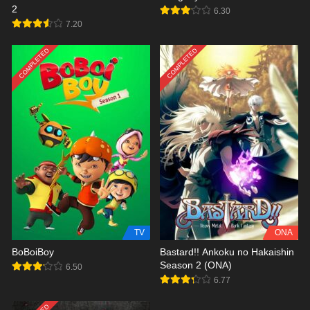
2
6.30
7.20
COMPLETED
COMPLETED
TV
ONA
BoBoiBoy
Bastard!! Ankoku no Hakaishin
Season 2 (ONA)
6.50
6.77