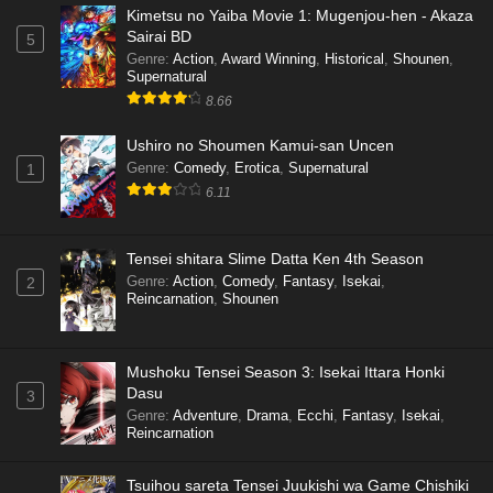
Kimetsu no Yaiba Movie 1: Mugenjou-hen - Akaza
Sairai BD
5
Genre
:
Action
,
Award Winning
,
Historical
,
Shounen
,
Supernatural
8.66
Ushiro no Shoumen Kamui-san Uncen
Genre
:
Comedy
,
Erotica
,
Supernatural
1
6.11
Tensei shitara Slime Datta Ken 4th Season
Genre
:
Action
,
Comedy
,
Fantasy
,
Isekai
,
2
Reincarnation
,
Shounen
Mushoku Tensei Season 3: Isekai Ittara Honki
Dasu
3
Genre
:
Adventure
,
Drama
,
Ecchi
,
Fantasy
,
Isekai
,
Reincarnation
Tsuihou sareta Tensei Juukishi wa Game Chishiki