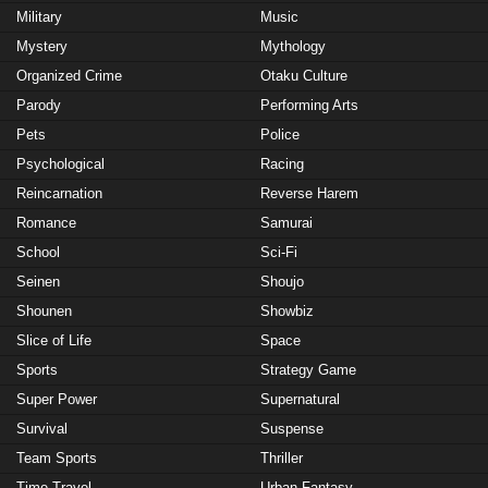
Military
Music
Mystery
Mythology
Organized Crime
Otaku Culture
Parody
Performing Arts
Pets
Police
Psychological
Racing
Reincarnation
Reverse Harem
Romance
Samurai
School
Sci-Fi
Seinen
Shoujo
Shounen
Showbiz
Slice of Life
Space
Sports
Strategy Game
Super Power
Supernatural
Survival
Suspense
Team Sports
Thriller
Time Travel
Urban Fantasy