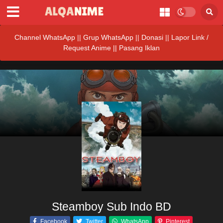
Channel WhatsApp
||
Grup WhatsApp
||
Donasi
||
Lapor Link /
Request Anime ||
Pasang Iklan
Steamboy Sub Indo BD
Facebook
Twitter
WhatsApp
Pinterest