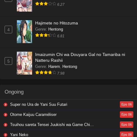
6.27
Hajimete no Hitozuma
Genre
:
Hentong
4
6.81
Imaizumin Chi wa Douyara Gal no Tamariba ni
Natteru Rashii
5
Genre
:
Harem
,
Hentong
7.98
Ongoing
Super no Ura de Yani Suu Futari
Eps 06
Otome Kaijuu Caraméliser
Eps 06
Tsuihou sareta Tensei Juukishi wa Game Chishiki de Musou suru
Eps 06
Yani Neko
Eps 06