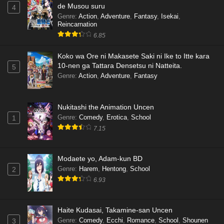
de Musou suru
4
Genre
:
Action
,
Adventure
,
Fantasy
,
Isekai
,
Reincarnation
6.85
Koko wa Ore ni Makasete Saki ni Ike to Itte kara
10-nen ga Tattara Densetsu ni Natteita.
5
Genre
:
Action
,
Adventure
,
Fantasy
Nukitashi the Animation Uncen
Genre
:
Comedy
,
Erotica
,
School
1
7.15
Modaete yo, Adam-kun BD
Genre
:
Harem
,
Hentong
,
School
2
6.93
Haite Kudasai, Takamine-san Uncen
Genre
:
Comedy
,
Ecchi
,
Romance
,
School
,
Shounen
3