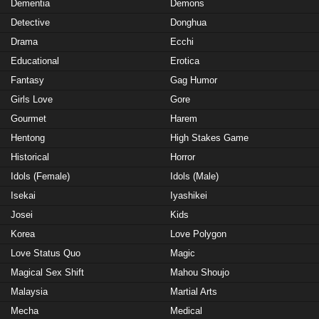
Dementia
Demons
Detective
Donghua
Drama
Ecchi
Educational
Erotica
Fantasy
Gag Humor
Girls Love
Gore
Gourmet
Harem
Hentong
High Stakes Game
Historical
Horror
Idols (Female)
Idols (Male)
Isekai
Iyashikei
Josei
Kids
Korea
Love Polygon
Love Status Quo
Magic
Magical Sex Shift
Mahou Shoujo
Malaysia
Martial Arts
Mecha
Medical