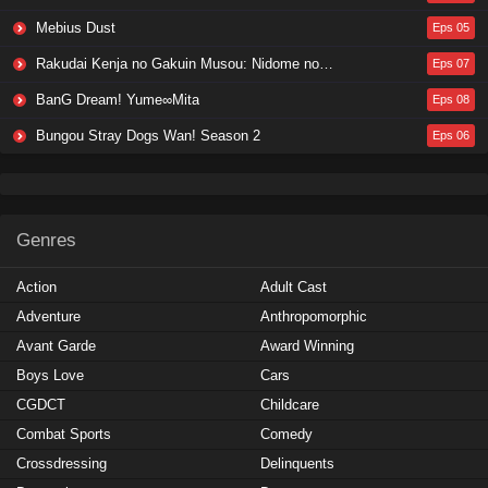
Mebius Dust
Eps 05
Rakudai Kenja no Gakuin Musou: Nidome no Tensei, S-Rank Cheat Majutsushi Boukenroku
Eps 07
BanG Dream! Yume∞Mita
Eps 08
Bungou Stray Dogs Wan! Season 2
Eps 06
Genres
Action
Adult Cast
Adventure
Anthropomorphic
Avant Garde
Award Winning
Boys Love
Cars
CGDCT
Childcare
Combat Sports
Comedy
Crossdressing
Delinquents