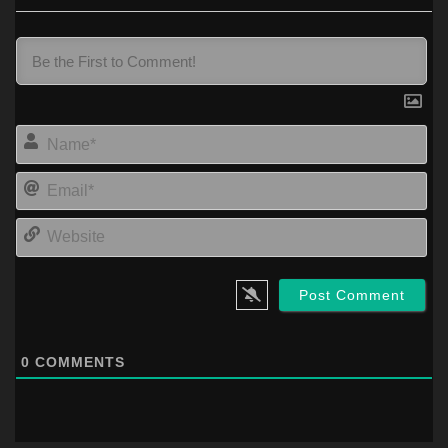
Na
Ema
Web
0
COMMENTS