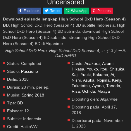
Uncensored
Facebook
Twitter
WhatsApp
Pinterest
Download episode lengkap High School DxD Hero (Season 4)
BD
, High School DxD Hero (Season 4) BD subtitle Indonesia, High
School DxD Hero (Season 4) BD sub indo, download High School
DxD Hero (Season 4) BD sub indo, streaming High School DxD
Hero (Season 4) BD di Alqanime.
High School DxD Hero, High School DxD Season 4, ハイスクール
DxD HERO
Status:
Completed
Casts:
Asakura, Azumi
,
Hikasa, Youko
,
Itou, Shizuka
,
Studio:
Passione
Kaji, Yuuki
,
Kakuma, Ai
,
Dirilis:
2018
Nishi, Asuka
,
Nojima, Kenji
,
Taketatsu, Ayana
,
Taneda,
Durasi:
23 min. per ep.
Risa
,
Uchida, Maaya
Musim:
Spring 2018
Diposting oleh:
Alqanime
Tipe:
BD
Diposting pada:
April 17,
Episode:
12
2018
Subtitle:
Indonesia
Diperbarui pada:
November
1, 2023
Credit:
HaikoVW