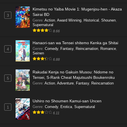
Kimetsu no Yaiba Movie 1: Mugenjou-hen - Akaza
Sairai BD
3
Genre
:
Action
,
Award Winning
,
Historical
,
Shounen
,
Supernatural
8.66
Hanaori-san wa Tensei shitemo Kenka ga Shitai
Genre
:
Comedy
,
Fantasy
,
Reincarnation
,
Romance
,
4
Seinen
6.88
Rakudai Kenja no Gakuin Musou: Nidome no
Tensei, S-Rank Cheat Majutsushi Boukenroku
5
Genre
:
Action
,
Adventure
,
Fantasy
,
Reincarnation
Ushiro no Shoumen Kamui-san Uncen
Genre
:
Comedy
,
Erotica
,
Supernatural
1
6.11