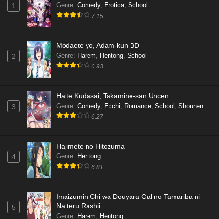
Genre
:
Comedy
,
Erotica
,
School
1
7.15
Modaete yo, Adam-kun BD
Genre
:
Harem
,
Hentong
,
School
2
6.93
Haite Kudasai, Takamine-san Uncen
Genre
:
Comedy
,
Ecchi
,
Romance
,
School
,
Shounen
3
6.27
Hajimete no Hitozuma
Genre
:
Hentong
4
6.81
Imaizumin Chi wa Douyara Gal no Tamariba ni
Natteru Rashii
5
Genre
:
Harem
,
Hentong