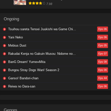
7.98
Ongoing
Tsuihou sareta Tensei Juukishi wa Game Chishiki de Musou suru
Eps 06
Yani Neko
Eps 06
Mebius Dust
Eps 05
Rakudai Kenja no Gakuin Musou: Nidome no Tensei, S-Rank Cheat Majutsushi Boukenroku
Eps 07
BanG Dream! Yume∞Mita
Eps 08
Bungou Stray Dogs Wan! Season 2
Eps 06
Ganso! Bandori-chan
Eps 44
Reiwa no Dara-san
Eps 06
Genres