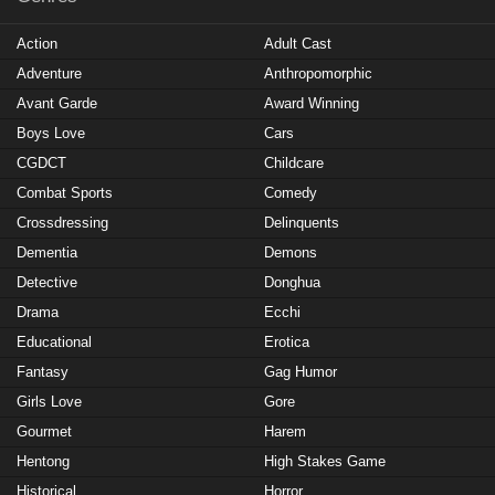
Action
Adult Cast
Adventure
Anthropomorphic
Avant Garde
Award Winning
Boys Love
Cars
CGDCT
Childcare
Combat Sports
Comedy
Crossdressing
Delinquents
Dementia
Demons
Detective
Donghua
Drama
Ecchi
Educational
Erotica
Fantasy
Gag Humor
Girls Love
Gore
Gourmet
Harem
Hentong
High Stakes Game
Historical
Horror