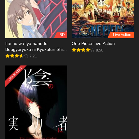
BD
Live Action
Itai no wa Iya nanode
One Piece Live Action
Bougyoryoku ni Kyokufuri Shitai
8.50
to Omoimasu. Season 2 BD
7.21
COMPLETED