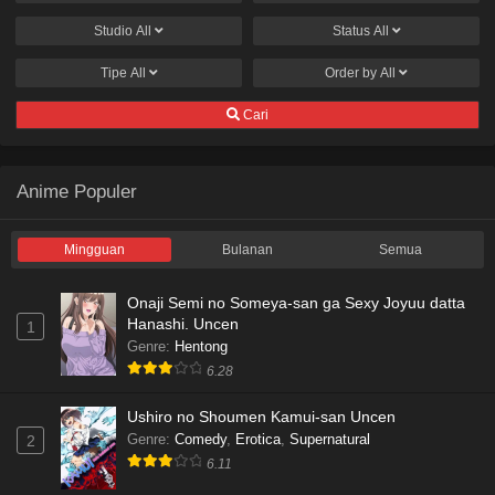
Studio
All
Status
All
Tipe
All
Order by
All
Cari
Anime Populer
Mingguan
Bulanan
Semua
Onaji Semi no Someya-san ga Sexy Joyuu datta
Hanashi. Uncen
1
Genre
:
Hentong
6.28
Ushiro no Shoumen Kamui-san Uncen
Genre
:
Comedy
,
Erotica
,
Supernatural
2
6.11