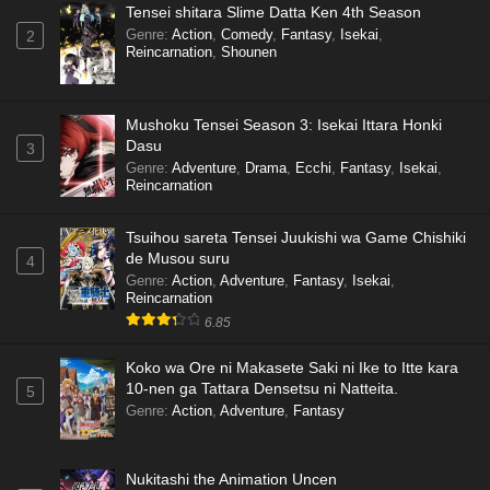
Tensei shitara Slime Datta Ken 4th Season
Genre
:
Action
,
Comedy
,
Fantasy
,
Isekai
,
2
Reincarnation
,
Shounen
Mushoku Tensei Season 3: Isekai Ittara Honki
Dasu
3
Genre
:
Adventure
,
Drama
,
Ecchi
,
Fantasy
,
Isekai
,
Reincarnation
Tsuihou sareta Tensei Juukishi wa Game Chishiki
de Musou suru
4
Genre
:
Action
,
Adventure
,
Fantasy
,
Isekai
,
Reincarnation
6.85
Koko wa Ore ni Makasete Saki ni Ike to Itte kara
10-nen ga Tattara Densetsu ni Natteita.
5
Genre
:
Action
,
Adventure
,
Fantasy
Nukitashi the Animation Uncen