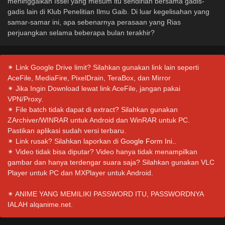
meninggalkan Issei yang mesum itu sendirian bersama gadis-
gadis lain di Klub Penelitian Ilmu Gaib. Di luar kegelisahan yang
samar-samar ini, apa sebenarnya perasaan yang Rias
perjuangkan selama beberapa bulan terakhir?
✴ Link Google Drive limit? Silahkan gunakan link lain seperti
AceFile, MediaFire, PixelDrain, TeraBox, dan Mirror
✴ Jika Ingin Download lewat link AceFile, jangan pakai
VPN/Proxy.
✴ File batch tidak dapat di extract? Silahkan gunakan
ZArchiver/WINRAR untuk Android dan WinRAR untuk PC.
Pastikan aplikasi sudah versi terbaru.
✴ Link rusak? Silahkan laporkan di
Google Form Ini.
.
✴ Video tidak bisa diputar? Video hanya tidak menampilkan
gambar dan hanya terdengar suara saja? Silahkan gunakan VLC
Player untuk PC dan MXPlayer untuk Android.
✴ ANIME YANG MEMILIKI PASSWORD ITU, PASSWORDNYA
IALAH alqanime.net.