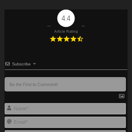
4.4
Article Rating
Subscribe
Na
Ema