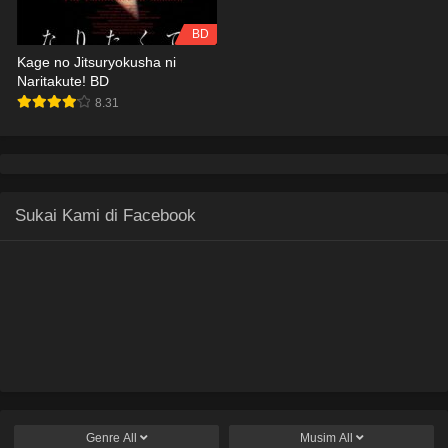
BD
Kage no Jitsuryokusha ni
Naritakute! BD
8.31
Sukai Kami di Facebook
Genre
All
Musim
All