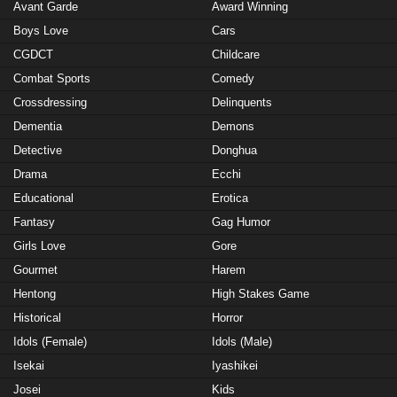
Avant Garde
Award Winning
Boys Love
Cars
CGDCT
Childcare
Combat Sports
Comedy
Crossdressing
Delinquents
Dementia
Demons
Detective
Donghua
Drama
Ecchi
Educational
Erotica
Fantasy
Gag Humor
Girls Love
Gore
Gourmet
Harem
Hentong
High Stakes Game
Historical
Horror
Idols (Female)
Idols (Male)
Isekai
Iyashikei
Josei
Kids