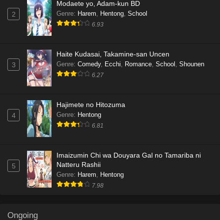
Modaete yo, Adam-kun BD
Genre
:
Harem
,
Hentong
,
School
2
6.93
Haite Kudasai, Takamine-san Uncen
Genre
:
Comedy
,
Ecchi
,
Romance
,
School
,
Shounen
3
6.27
Hajimete no Hitozuma
Genre
:
Hentong
4
6.81
Imaizumin Chi wa Douyara Gal no Tamariba ni
Natteru Rashii
5
Genre
:
Harem
,
Hentong
7.98
Ongoing