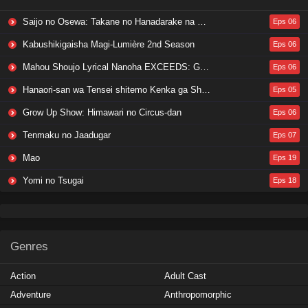
Saijo no Osewa: Takane no Hanadarake na Meimonkou de, Gakuin Ichi no Ojousama (Seikatsu Nouryoku Kaimu) wo Kagenagara Osewa suru Koto ni Narimashita
Eps 06
Kabushikigaisha Magi-Lumière 2nd Season
Eps 06
Mahou Shoujo Lyrical Nanoha EXCEEDS: Gun Blaze Vengeance
Eps 06
Hanaori-san wa Tensei shitemo Kenka ga Shitai
Eps 05
Grow Up Show: Himawari no Circus-dan
Eps 06
Tenmaku no Jaadugar
Eps 07
Mao
Eps 19
Yomi no Tsugai
Eps 18
Genres
Action
Adult Cast
Adventure
Anthropomorphic