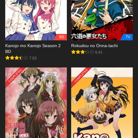
BD
TV
Kanojo mo Kanojo Season 2
Rokudou no Onna-tachi
BD
6.41
7.03
COMPLETED
COMPLETED