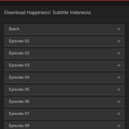
Download Happiness! Subtitle Indonesia
Batch
Episode 01
Google Drive
KNDrive
OneDrive
360p
HxFile
Episode 02
HxFile
360p
Episode 03
HxFile
360p
Google Drive
KNDrive
OneDrive
HxFile
480p
480p
Episode 04
HxFile
360p
HxFile
HxFile
480p
Episode 05
HxFile
360p
HxFile
480p
Episode 06
HxFile
360p
HxFile
480p
Episode 07
HxFile
360p
HxFile
480p
Episode 08
HxFile
360p