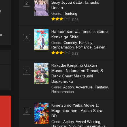
Sexy Joyuu datta Hanashi.
2
Uncen
D
Genre
:
Hentong
6.28
Hanaori-san wa Tensei shitemo
a.
Kenka ga Shitai
3
Genre
:
Comedy
,
Fantasy
,
Reincarnation
,
Romance
,
Seinen
6.88
Rakudai Kenja no Gakuin
Musou: Nidome no Tensei, S-
4
Rank Cheat Majutsushi
Boukenroku
Genre
:
Action
,
Adventure
,
Fantasy
,
Reincarnation
Kimetsu no Yaiba Movie 1:
Mugenjou-hen - Akaza Sairai
5
BD
Genre
:
Action
,
Award Winning
,
Historical
,
Shounen
,
Supernatural