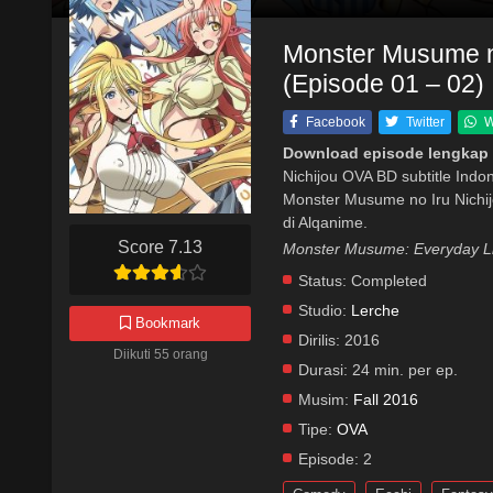
Monster Musume n
(Episode 01 – 02)
Facebook
Twitter
W
Download episode lengkap 
Nichijou OVA BD subtitle Ind
Monster Musume no Iru Nichi
di Alqanime.
Score 7.13
Monster Musume: Everyday
Status:
Completed
Studio:
Lerche
Bookmark
Dirilis:
2016
Diikuti 55 orang
Durasi:
24 min. per ep.
Musim:
Fall 2016
Tipe:
OVA
Episode:
2