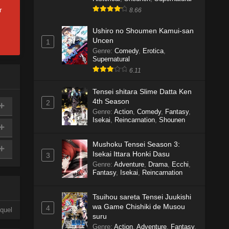
r
8.66
Ushiro no Shoumen Kamui-san
Uncen
1
Genre
:
Comedy
,
Erotica
,
Supernatural
6.11
Tensei shitara Slime Datta Ken
4th Season
2
Genre
:
Action
,
Comedy
,
Fantasy
,
Isekai
,
Reincarnation
,
Shounen
Mushoku Tensei Season 3:
Isekai Ittara Honki Dasu
3
Genre
:
Adventure
,
Drama
,
Ecchi
,
Fantasy
,
Isekai
,
Reincarnation
Tsuihou sareta Tensei Juukishi
wa Game Chishiki de Musou
4
quel
suru
Genre
:
Action
,
Adventure
,
Fantasy
,