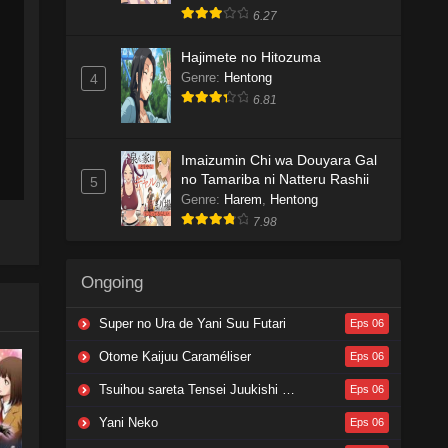
6.27
Hajimete no Hitozuma
Genre
:
Hentong
4
6.81
Imaizumin Chi wa Douyara Gal
no Tamariba ni Natteru Rashii
5
Genre
:
Harem
,
Hentong
7.98
Ongoing
Super no Ura de Yani Suu Futari
Eps 06
Otome Kaijuu Caraméliser
Eps 06
Tsuihou sareta Tensei Juukishi wa Game Chishiki de Musou suru
Eps 06
Yani Neko
Eps 06