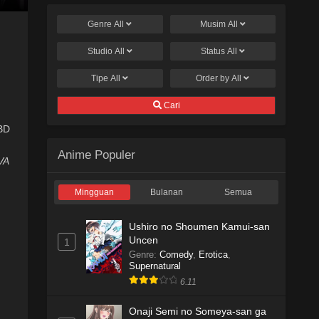
Genre
All
Musim
All
Studio
All
Status
All
Tipe
All
Order by
All
Cari
 BD
Anime Populer
VA
Mingguan
Bulanan
Semua
Ushiro no Shoumen Kamui-san
Uncen
1
Genre
:
Comedy
,
Erotica
,
Supernatural
6.11
Onaji Semi no Someya-san ga