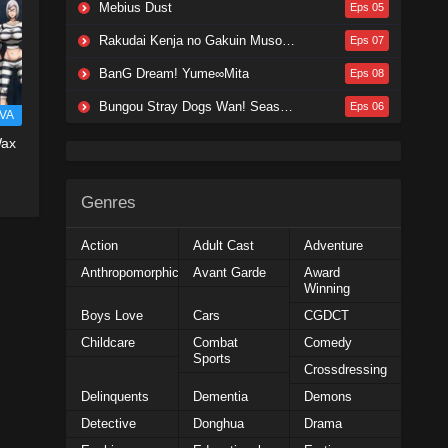
Mebius Dust
Eps 05
Rakudai Kenja no Gakuin Musou: Nidome no Tensei, S-Rank Cheat Majutsushi Boukenroku
Eps 07
BanG Dream! Yume∞Mita
Eps 08
Bungou Stray Dogs Wan! Season 2
Eps 06
VA
Wax
Genres
Action
Adult Cast
Adventure
Anthropomorphic
Avant Garde
Award
Winning
Boys Love
Cars
CGDCT
Childcare
Combat
Comedy
Sports
Crossdressing
Delinquents
Dementia
Demons
Detective
Donghua
Drama