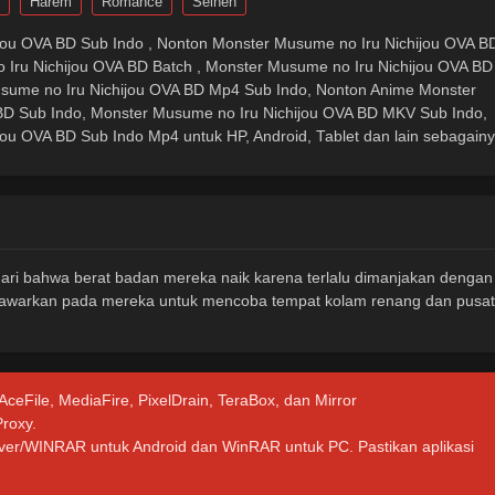
Harem
Romance
Seinen
jou OVA BD Sub Indo , Nonton Monster Musume no Iru Nichijou OVA B
 Iru Nichijou OVA BD Batch , Monster Musume no Iru Nichijou OVA BD
sume no Iru Nichijou OVA BD Mp4 Sub Indo, Nonton Anime Monster
BD Sub Indo, Monster Musume no Iru Nichijou OVA BD MKV Sub Indo,
ou OVA BD Sub Indo Mp4 untuk HP, Android, Tablet dan lain sebagainy
dari bahwa berat badan mereka naik karena terlalu dimanjakan dengan
enawarkan pada mereka untuk mencoba tempat kolam renang dan pusat
 AceFile, MediaFire, PixelDrain, TeraBox, dan Mirror
Proxy.
hiver/WINRAR untuk Android dan WinRAR untuk PC. Pastikan aplikasi