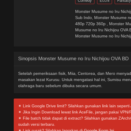
Comedy
Ecchi
Fantasy
Monster Musume no Iru Nichi
Sub Indo, Monster Musume no
480p 720p 360p , Monster Mu
Musume no Iru Nichijou OVA 
Monster Musume no Iru Nichij
Sinopsis Monster Musume no Iru Nichijou OVA BD
Setelah pemeriksaan fisik, Miia, Centorea, dan Mero menya
masakan lezat Kurusu. Untuk mengatasi hal ini, Sumisu m
olahraga baru sebelum dibuka secara umum.
✴ Link Google Drive limit? Silahkan gunakan link lain seperti
✴ Jika Ingin Download lewat link AceFile, jangan pakai VPN/
✴ File batch tidak dapat di extract? Silahkan gunakan ZArc
sudah versi terbaru.
✴ Link rusak? Silahkan laporkan di
Google Form Ini.
.