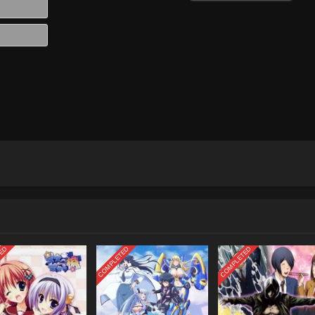
Email*
Website
TED
COMPLETED
COMPLETED