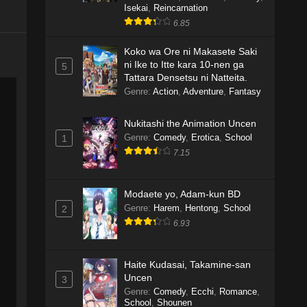
Isekai
,
Reincarnation
6.85
Koko wa Ore ni Makasete Saki
ni Ike to Itte kara 10-nen ga
5
Tattara Densetsu ni Natteita.
Genre
:
Action
,
Adventure
,
Fantasy
Nukitashi the Animation Uncen
Genre
:
Comedy
,
Erotica
,
School
1
7.15
Modaete yo, Adam-kun BD
Genre
:
Harem
,
Hentong
,
School
2
6.93
Haite Kudasai, Takamine-san
Uncen
3
Genre
:
Comedy
,
Ecchi
,
Romance
,
School
,
Shounen