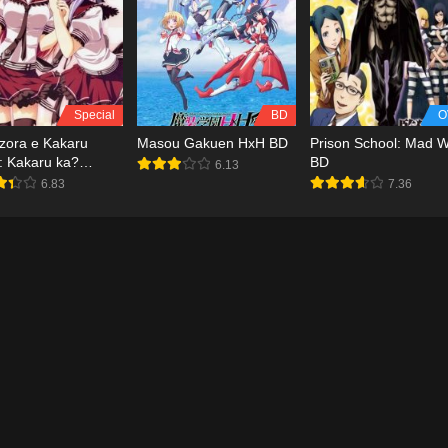
Special
BD
O
zora e Kakaru
Masou Gakuen HxH BD
Prison School: Mad 
: Kakaru ka?
BD
6.13
nsai ni Koi no
6.83
7.36
 BD