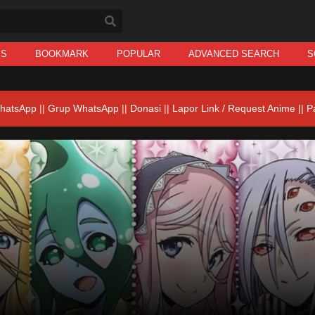
IS
BOOKMARK
POPULAR
ADVANCED SEARCH
S
hatsApp
||
Grup WhatsApp
||
Donasi
||
Lapor Link / Request Anime ||
P