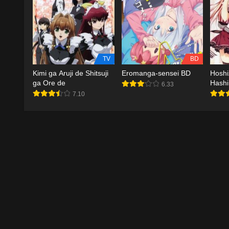
TV
BD
Kimi ga Aruji de Shitsuji
Eromanga-sensei BD
Hoshi
ga Ore de
Hashi
6.33
Gakue
7.10
Hashi