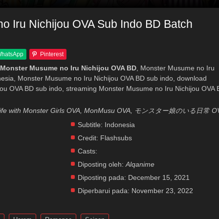
o Iru Nichijou OVA Sub Indo BD Batch
hatsApp
Pinterest
Monster Musume no Iru Nichijou OVA BD
, Monster Musume no Iru
onesia, Monster Musume no Iru Nichijou OVA BD sub indo, download
jou OVA BD sub indo, streaming Monster Musume no Iru Nichijou OVA
 Life with Monster Girls OVA, MonMusu OVA, モンスター娘のいる日常 O
Subtitle:
Indonesia
Credit:
Flashsubs
Casts:
Diposting oleh:
Alqanime
Diposting pada:
December 15, 2021
Diperbarui pada:
November 23, 2022