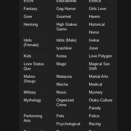
Ecchi
Educational
Erotica
Fantasy
Gag Humor
Girls Love
Gore
Gourmet
Harem
Hentong
High Stakes
Historical
Game
Horror
Idols
Idols (Male)
Isekai
(Female)
Iyashikei
Josei
Kids
Korea
Love Polygon
Love Status
Magic
Magical Sex
Quo
Shift
Mahou
Malaysia
Martial Arts
Shoujo
Mecha
Medical
Military
Music
Mystery
Mythology
Organized
Otaku Culture
Crime
Parody
Performing
Pets
Police
Arts
Psychological
Racing