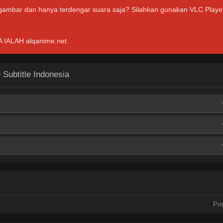
 gambar dan hanya terdengar suara saja? Silahkan gunakan VLC Playe
ALAH alqanime.net.
Subtitle Indonesia
MediaFire
MediaFire
MediaFire
Pre