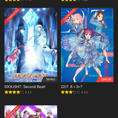
COMPLETED
COMPLETED
Series
Special
IDOLiSH7: Second Beat!
22/7: 8＋3=?
8.13
6.53
COMPLETED