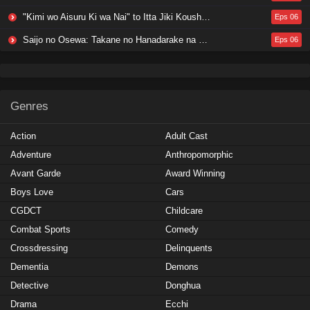
"Kimi wo Aisuru Ki wa Nai" to Itta Jiki Koushaku-sama ga Nazeka Dekiai shitekimasu
Eps 06
Saijo no Osewa: Takane no Hanadarake na Meimonkou de, Gakuin Ichi no Ojousama (Seikatsu Nouryoku Kaimu) wo Kagenagara Osewa suru Koto ni Narimashita
Eps 06
Genres
Action
Adult Cast
Adventure
Anthropomorphic
Avant Garde
Award Winning
Boys Love
Cars
CGDCT
Childcare
Combat Sports
Comedy
Crossdressing
Delinquents
Dementia
Demons
Detective
Donghua
Drama
Ecchi