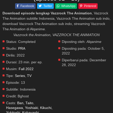
Facebook
Twitter
WhatsApp
Pinterest
Download episode lengkap Vazzrock The Animation
, Vazzrock
The Animation subtitle Indonesia, Vazzrock The Animation sub indo,
download Vazzrock The Animation sub indo, streaming Vazzrock
The Animation di Alqanime.
Vazzrock the Animation, VAZZROCK THE ANIMATION
Status:
Completed
Diposting oleh:
Alqanime
Studio:
PRA
Diposting pada:
October 5,
2022
Dirilis:
2022
Diperbarui pada:
December
Durasi:
23 min. per ep.
28, 2022
Musim:
Fall 2022
Tipe:
Series
,
TV
Episode:
13
Subtitle:
Indonesia
Credit:
Bghost
Casts:
Ban, Taito
,
Hasegawa, Yoshiaki
,
Kikuchi,
Yukitoshi
,
Kobayashi,