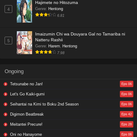
Hajimete no Hitozuma
Genre
:
Hentong
4
6.81
Imaizumin Chi wa Douyara Gal no Tamariba ni
Natteru Rashii
5
Genre
:
Harem
,
Hentong
7.98
Ongoing
Tetsunabe no Jan!
Eps 06
Let's Go Kaiki-gumi
Eps 06
Seihantai na Kimi to Boku 2nd Season
Eps 06
Digimon Beatbreak
Eps 42
Meitantei Precure!
Eps 28
Oni no Hanayome
Eps 06