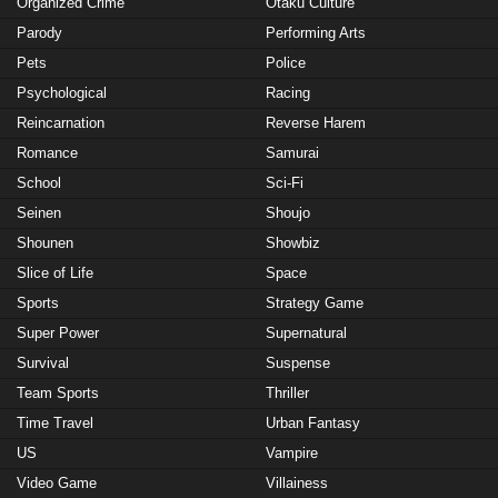
Organized Crime
Otaku Culture
Parody
Performing Arts
Pets
Police
Psychological
Racing
Reincarnation
Reverse Harem
Romance
Samurai
School
Sci-Fi
Seinen
Shoujo
Shounen
Showbiz
Slice of Life
Space
Sports
Strategy Game
Super Power
Supernatural
Survival
Suspense
Team Sports
Thriller
Time Travel
Urban Fantasy
US
Vampire
Video Game
Villainess