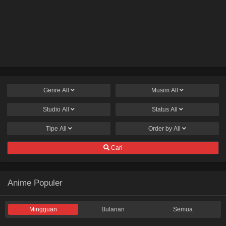
Genre
All
Musim
All
Studio
All
Status
All
Tipe
All
Order by
All
Cari
Anime Populer
Mingguan
Bulanan
Semua