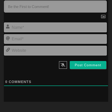
Na
Ema
Web
0
COMMENTS