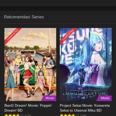
Rekomendasi Series
COMPLETED
COMPLETED
Movie
Movie
BanG Dream! Movie: Poppin'
Project Sekai Movie: Kowareta
Dream! BD
Sekai to Utaenai Miku BD
7.73
7.66