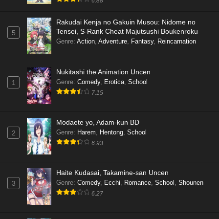
6.88
Rakudai Kenja no Gakuin Musou: Nidome no
Tensei, S-Rank Cheat Majutsushi Boukenroku
5
Genre
:
Action
,
Adventure
,
Fantasy
,
Reincarnation
Nukitashi the Animation Uncen
Genre
:
Comedy
,
Erotica
,
School
1
7.15
Modaete yo, Adam-kun BD
Genre
:
Harem
,
Hentong
,
School
2
6.93
Haite Kudasai, Takamine-san Uncen
Genre
:
Comedy
,
Ecchi
,
Romance
,
School
,
Shounen
3
6.27