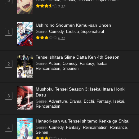
5
7.32
Ushiro no Shoumen Kamui-san Uncen
Genre
:
Comedy
,
Erotica
,
Supernatural
1
6.11
Tensei shitara Slime Datta Ken 4th Season
Genre
:
Action
,
Comedy
,
Fantasy
,
Isekai
,
2
Reincarnation
,
Shounen
Mushoku Tensei Season 3: Isekai Ittara Honki
Dasu
3
Genre
:
Adventure
,
Drama
,
Ecchi
,
Fantasy
,
Isekai
,
Reincarnation
Hanaori-san wa Tensei shitemo Kenka ga Shitai
Genre
:
Comedy
,
Fantasy
,
Reincarnation
,
Romance
,
4
Seinen