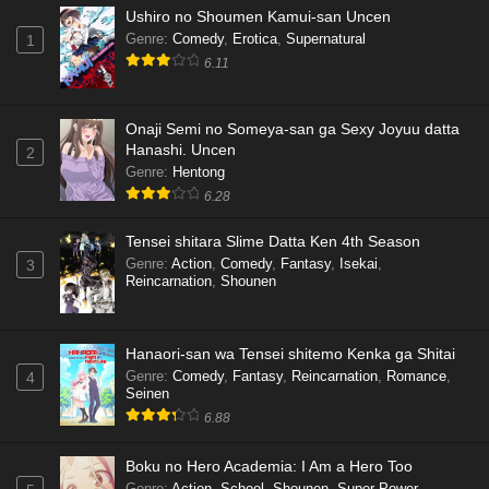
Ushiro no Shoumen Kamui-san Uncen
Genre
:
Comedy
,
Erotica
,
Supernatural
1
6.11
Onaji Semi no Someya-san ga Sexy Joyuu datta
Hanashi. Uncen
2
Genre
:
Hentong
6.28
Tensei shitara Slime Datta Ken 4th Season
Genre
:
Action
,
Comedy
,
Fantasy
,
Isekai
,
3
Reincarnation
,
Shounen
Hanaori-san wa Tensei shitemo Kenka ga Shitai
Genre
:
Comedy
,
Fantasy
,
Reincarnation
,
Romance
,
4
Seinen
6.88
Boku no Hero Academia: I Am a Hero Too
Genre
:
Action
,
School
,
Shounen
,
Super Power