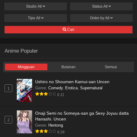
Studio
All
Status
All
Tipe
All
Order by
All
Cari
Anime Populer
Mingguan
Bulanan
Semua
Ushiro no Shoumen Kamui-san Uncen
Genre
:
Comedy
,
Erotica
,
Supernatural
1
6.11
Onaji Semi no Someya-san ga Sexy Joyuu datta
Hanashi. Uncen
2
Genre
:
Hentong
6.28