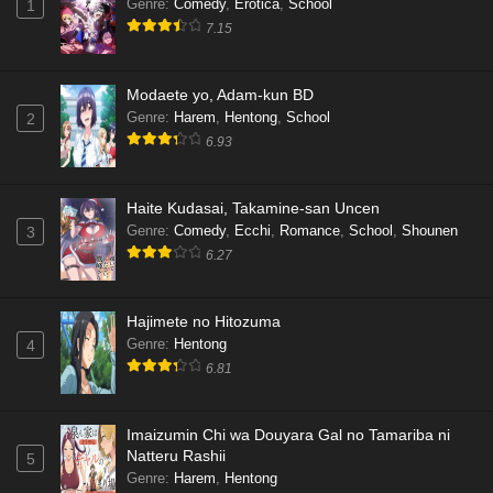
Genre
:
Comedy
,
Erotica
,
School
1
7.15
Modaete yo, Adam-kun BD
Genre
:
Harem
,
Hentong
,
School
2
6.93
Haite Kudasai, Takamine-san Uncen
Genre
:
Comedy
,
Ecchi
,
Romance
,
School
,
Shounen
3
6.27
Hajimete no Hitozuma
Genre
:
Hentong
4
6.81
Imaizumin Chi wa Douyara Gal no Tamariba ni
Natteru Rashii
5
Genre
:
Harem
,
Hentong