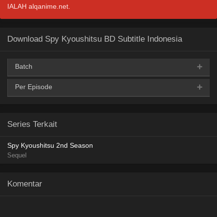
IALAH alqanime.net.
Download Spy Kyoushitsu BD Subtitle Indonesia
Batch
Per Episode
AceFile
MediaFire
Mega
360p
MediaFire
360p
AceFile
MediaFire
Mega
480p
Series Terkait
MediaFire
480p
AceFile
MediaFire
Mega
720p
Spy Kyoushitsu 2nd Season
Sequel
MediaFire
720p
AceFile
MediaFire
Mega
1080p
Komentar
MediaFire
1080p