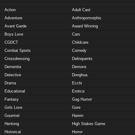
Action
Adult Cast
Adventure
Anthropomorphic
Avant Garde
Award Winning
Boys Love
Cars
CGDCT
Childcare
Combat Sports
Comedy
Crossdressing
Delinquents
Dementia
Demons
Detective
Donghua
Drama
Ecchi
Educational
Erotica
Fantasy
Gag Humor
Girls Love
Gore
Gourmet
Harem
Hentong
High Stakes Game
Historical
Horror