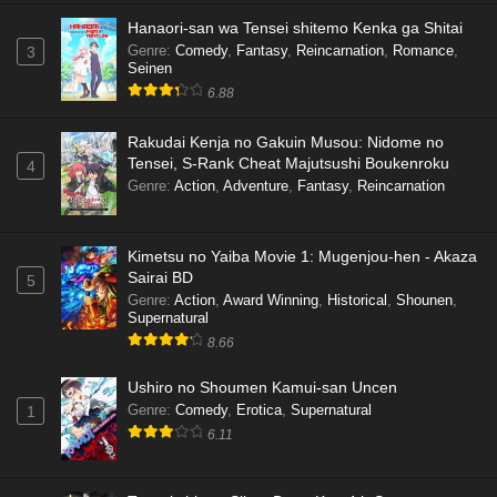
Hanaori-san wa Tensei shitemo Kenka ga Shitai
Genre
:
Comedy
,
Fantasy
,
Reincarnation
,
Romance
,
3
Seinen
6.88
Rakudai Kenja no Gakuin Musou: Nidome no
Tensei, S-Rank Cheat Majutsushi Boukenroku
4
Genre
:
Action
,
Adventure
,
Fantasy
,
Reincarnation
Kimetsu no Yaiba Movie 1: Mugenjou-hen - Akaza
Sairai BD
5
Genre
:
Action
,
Award Winning
,
Historical
,
Shounen
,
Supernatural
8.66
Ushiro no Shoumen Kamui-san Uncen
Genre
:
Comedy
,
Erotica
,
Supernatural
1
6.11