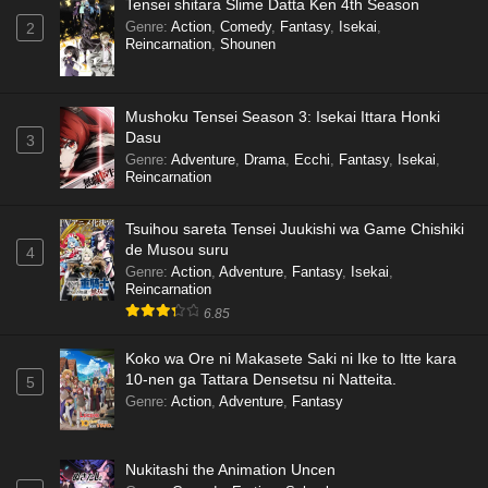
Tensei shitara Slime Datta Ken 4th Season
Genre
:
Action
,
Comedy
,
Fantasy
,
Isekai
,
2
Reincarnation
,
Shounen
Mushoku Tensei Season 3: Isekai Ittara Honki
Dasu
3
Genre
:
Adventure
,
Drama
,
Ecchi
,
Fantasy
,
Isekai
,
Reincarnation
Tsuihou sareta Tensei Juukishi wa Game Chishiki
de Musou suru
4
Genre
:
Action
,
Adventure
,
Fantasy
,
Isekai
,
Reincarnation
6.85
Koko wa Ore ni Makasete Saki ni Ike to Itte kara
10-nen ga Tattara Densetsu ni Natteita.
5
Genre
:
Action
,
Adventure
,
Fantasy
Nukitashi the Animation Uncen