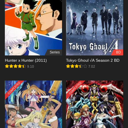
Series
BD
Hunter x Hunter (2011)
Tokyo Ghoul √A Season 2 BD
9.10
7.02
COMPLETED
COMPLETED