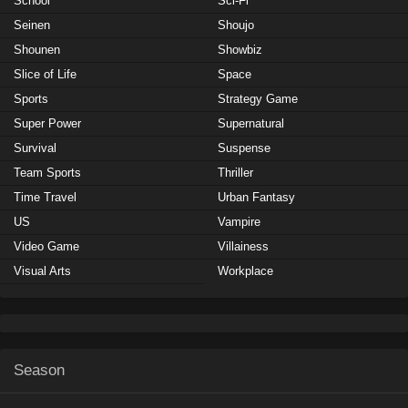
School
Sci-Fi
Seinen
Shoujo
Shounen
Showbiz
Slice of Life
Space
Sports
Strategy Game
Super Power
Supernatural
Survival
Suspense
Team Sports
Thriller
Time Travel
Urban Fantasy
US
Vampire
Video Game
Villainess
Visual Arts
Workplace
Season