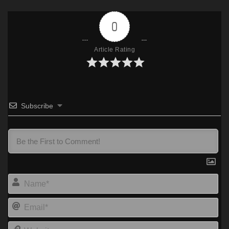
0
Article Rating
Subscribe
Na
Ema
Web