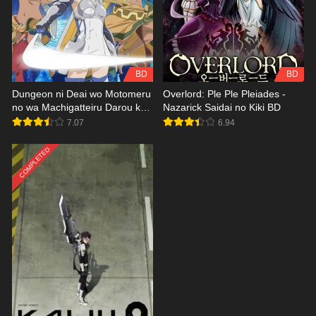
BD
BD
Dungeon ni Deai wo Motomeru
Overlord: Ple Ple Pleiades -
no wa Machigatteiru Darou ka
Nazarick Saidai no Kiki BD
Gaiden: Sword Oratoria BD
7.07
6.94
COMPLETED