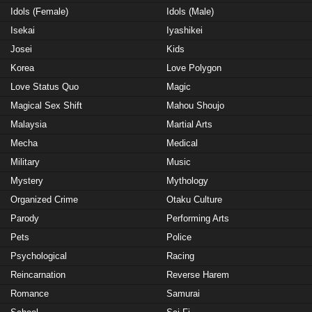
Idols (Female)
Idols (Male)
Isekai
Iyashikei
Josei
Kids
Korea
Love Polygon
Love Status Quo
Magic
Magical Sex Shift
Mahou Shoujo
Malaysia
Martial Arts
Mecha
Medical
Military
Music
Mystery
Mythology
Organized Crime
Otaku Culture
Parody
Performing Arts
Pets
Police
Psychological
Racing
Reincarnation
Reverse Harem
Romance
Samurai