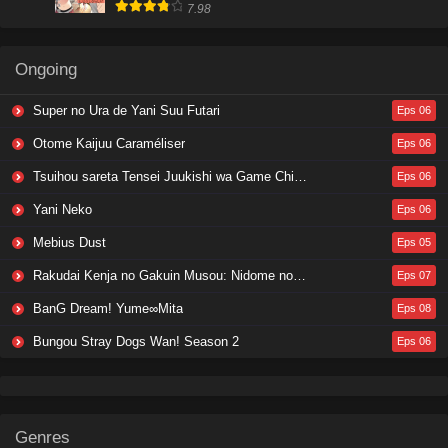
7.98
Ongoing
Super no Ura de Yani Suu Futari
Eps 06
Otome Kaijuu Caraméliser
Eps 06
Tsuihou sareta Tensei Juukishi wa Game Chishiki de Musou suru
Eps 06
Yani Neko
Eps 06
Mebius Dust
Eps 05
Rakudai Kenja no Gakuin Musou: Nidome no Tensei, S-Rank Cheat Majutsushi Boukenroku
Eps 07
BanG Dream! Yume∞Mita
Eps 08
Bungou Stray Dogs Wan! Season 2
Eps 06
Genres