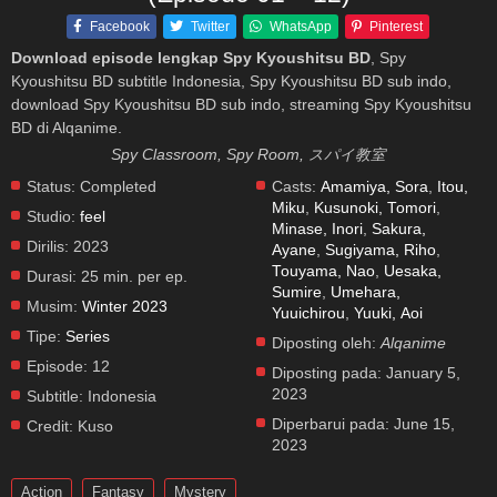
Facebook
Twitter
WhatsApp
Pinterest
Download episode lengkap Spy Kyoushitsu BD
, Spy
Kyoushitsu BD subtitle Indonesia, Spy Kyoushitsu BD sub indo,
download Spy Kyoushitsu BD sub indo, streaming Spy Kyoushitsu
BD di Alqanime.
Spy Classroom, Spy Room, スパイ教室
Status:
Completed
Casts:
Amamiya, Sora
,
Itou,
Miku
,
Kusunoki, Tomori
,
Studio:
feel
Minase, Inori
,
Sakura,
Dirilis:
2023
Ayane
,
Sugiyama, Riho
,
Touyama, Nao
,
Uesaka,
Durasi:
25 min. per ep.
Sumire
,
Umehara,
Musim:
Winter 2023
Yuuichirou
,
Yuuki, Aoi
Tipe:
Series
Diposting oleh:
Alqanime
Episode:
12
Diposting pada:
January 5,
2023
Subtitle:
Indonesia
Diperbarui pada:
June 15,
Credit:
Kuso
2023
Action
Fantasy
Mystery