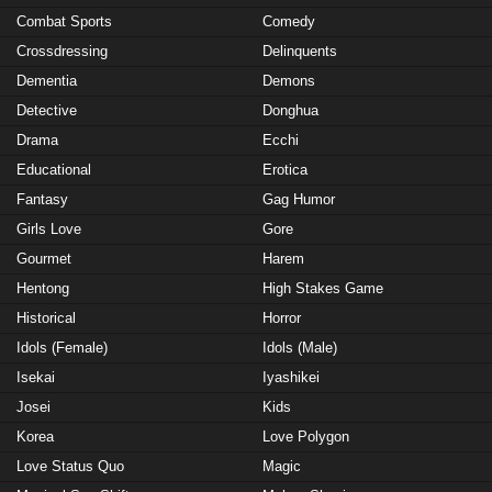
Combat Sports
Comedy
Crossdressing
Delinquents
Dementia
Demons
Detective
Donghua
Drama
Ecchi
Educational
Erotica
Fantasy
Gag Humor
Girls Love
Gore
Gourmet
Harem
Hentong
High Stakes Game
Historical
Horror
Idols (Female)
Idols (Male)
Isekai
Iyashikei
Josei
Kids
Korea
Love Polygon
Love Status Quo
Magic