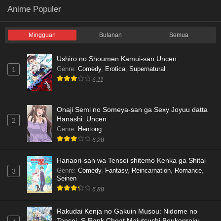
Anime Populer
Mingguan
Bulanan
Semua
Ushiro no Shoumen Kamui-san Uncen
Genre
:
Comedy
,
Erotica
,
Supernatural
1
6.11
Onaji Semi no Someya-san ga Sexy Joyuu datta
Hanashi. Uncen
2
Genre
:
Hentong
6.28
Hanaori-san wa Tensei shitemo Kenka ga Shitai
Genre
:
Comedy
,
Fantasy
,
Reincarnation
,
Romance
,
3
Seinen
6.88
Rakudai Kenja no Gakuin Musou: Nidome no
Tensei, S-Rank Cheat Majutsushi Boukenroku