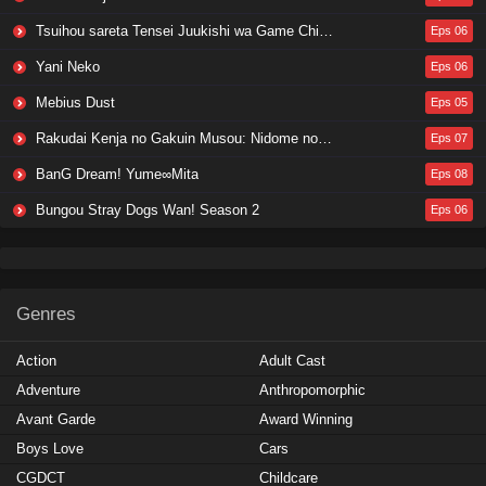
Tsuihou sareta Tensei Juukishi wa Game Chishiki de Musou suru
Eps 06
Yani Neko
Eps 06
Mebius Dust
Eps 05
Rakudai Kenja no Gakuin Musou: Nidome no Tensei, S-Rank Cheat Majutsushi Boukenroku
Eps 07
BanG Dream! Yume∞Mita
Eps 08
Bungou Stray Dogs Wan! Season 2
Eps 06
Genres
Action
Adult Cast
Adventure
Anthropomorphic
Avant Garde
Award Winning
Boys Love
Cars
CGDCT
Childcare