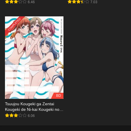
6.46
7.03
COMPLETED
BD
Tsuujou Kougeki ga Zentai
Kougeki de Ni-kai Kougeki no
Okaasan wa Suki desu ka?
6.06
Namiuchigiwa no Okaasan wa
Suki desu ka? BD