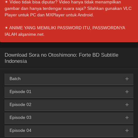
✴ Video tidak bisa diputar? Video hanya tidak menampilkan
gambar dan hanya terdengar suara saja? Silahkan gunakan VLC
Player untuk PC dan MXPlayer untuk Android.
✴ ANIME YANG MEMILIKI PASSWORD ITU, PASSWORDNYA
IALAH alqanime.net.
Download Sora no Otoshimono: Forte BD Subtitle
Indonesia
Batch
Episode 01
Google Drive
AceFile
HxFile
360p
Episode 02
AceFile
360p
Google Drive
AceFile
HxFile
480p
Episode 03
AceFile
360p
AceFile
480p
Google Drive
AceFile
HxFile
720p
Episode 04
AceFile
360p
AceFile
480p