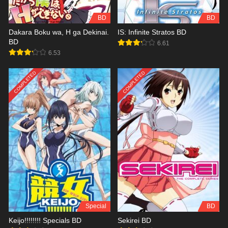
BD
BD
Dakara Boku wa, H ga Dekinai.
IS: Infinite Stratos BD
BD
6.61
6.53
COMPLETED
COMPLETED
Special
BD
Keijo!!!!!!!! Specials BD
Sekirei BD