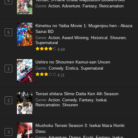
4
Genre
:
Action
,
Adventure
,
Fantasy
,
Reincarnation
Kimetsu no Yaiba Movie 1: Mugenjou-hen - Akaza
Sairai BD
5
Genre
:
Action
,
Award Winning
,
Historical
,
Shounen
,
Supernatural
8.66
Ushiro no Shoumen Kamui-san Uncen
Genre
:
Comedy
,
Erotica
,
Supernatural
1
6.11
Tensei shitara Slime Datta Ken 4th Season
Genre
:
Action
,
Comedy
,
Fantasy
,
Isekai
,
2
Reincarnation
,
Shounen
Mushoku Tensei Season 3: Isekai Ittara Honki
Dasu
3
Genre
:
Adventure
,
Drama
,
Ecchi
,
Fantasy
,
Isekai
,