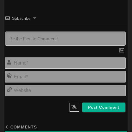
Subscribe
Na
Ema
Web
0
COMMENTS