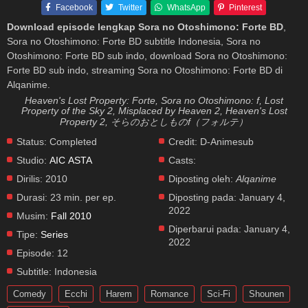
Facebook
Twitter
WhatsApp
Pinterest
Download episode lengkap Sora no Otoshimono: Forte BD
,
Sora no Otoshimono: Forte BD subtitle Indonesia, Sora no
Otoshimono: Forte BD sub indo, download Sora no Otoshimono:
Forte BD sub indo, streaming Sora no Otoshimono: Forte BD di
Alqanime.
Heaven's Lost Property: Forte, Sora no Otoshimono: f, Lost
Property of the Sky 2, Misplaced by Heaven 2, Heaven's Lost
Property 2, そらのおとしものf（フォルテ）
Status:
Completed
Credit:
D-Animesub
Studio:
AIC ASTA
Casts:
Dirilis:
2010
Diposting oleh:
Alqanime
Durasi:
23 min. per ep.
Diposting pada:
January 4,
2022
Musim:
Fall 2010
Diperbarui pada:
January 4,
Tipe:
Series
2022
Episode:
12
Subtitle:
Indonesia
Comedy
Ecchi
Harem
Romance
Sci-Fi
Shounen