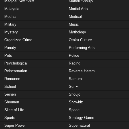
Magical Sex Shift
Mahou Shoujo
Malaysia
Martial Arts
Mecha
Medical
Military
Music
Mystery
Mythology
Organized Crime
Otaku Culture
Parody
Performing Arts
Pets
Police
Psychological
Racing
Reincarnation
Reverse Harem
Romance
Samurai
School
Sci-Fi
Seinen
Shoujo
Shounen
Showbiz
Slice of Life
Space
Sports
Strategy Game
Super Power
Supernatural