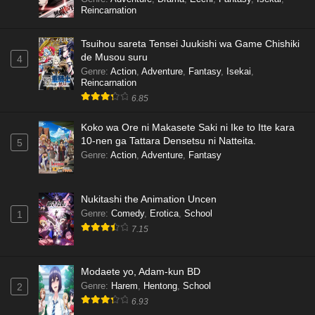
Reincarnation
Tsuihou sareta Tensei Juukishi wa Game Chishiki
de Musou suru
4
Genre
:
Action
,
Adventure
,
Fantasy
,
Isekai
,
Reincarnation
6.85
Koko wa Ore ni Makasete Saki ni Ike to Itte kara
10-nen ga Tattara Densetsu ni Natteita.
5
Genre
:
Action
,
Adventure
,
Fantasy
Nukitashi the Animation Uncen
Genre
:
Comedy
,
Erotica
,
School
1
7.15
Modaete yo, Adam-kun BD
Genre
:
Harem
,
Hentong
,
School
2
6.93