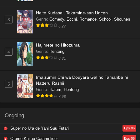
Haite Kudasai, Takamine-san Uncen
Genre
:
Comedy
,
Ecchi
,
Romance
,
School
,
Shounen
3
6.27
Hajimete no Hitozuma
Genre
:
Hentong
4
6.81
Imaizumin Chi wa Douyara Gal no Tamariba ni
Natteru Rashii
5
Genre
:
Harem
,
Hentong
7.98
Ongoing
Super no Ura de Yani Suu Futari
Eps 06
Otome Kaijuu Caraméliser
Eps 06