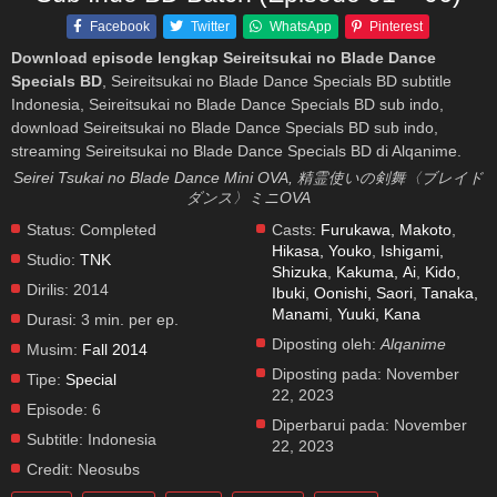
Facebook
Twitter
WhatsApp
Pinterest
Download episode lengkap Seireitsukai no Blade Dance
Specials BD
, Seireitsukai no Blade Dance Specials BD subtitle
Indonesia, Seireitsukai no Blade Dance Specials BD sub indo,
download Seireitsukai no Blade Dance Specials BD sub indo,
streaming Seireitsukai no Blade Dance Specials BD di Alqanime.
Seirei Tsukai no Blade Dance Mini OVA, 精霊使いの剣舞〈ブレイド
ダンス〉ミニOVA
Status:
Completed
Casts:
Furukawa, Makoto
,
Hikasa, Youko
,
Ishigami,
Studio:
TNK
Shizuka
,
Kakuma, Ai
,
Kido,
Dirilis:
2014
Ibuki
,
Oonishi, Saori
,
Tanaka,
Manami
,
Yuuki, Kana
Durasi:
3 min. per ep.
Diposting oleh:
Alqanime
Musim:
Fall 2014
Diposting pada:
November
Tipe:
Special
22, 2023
Episode:
6
Diperbarui pada:
November
Subtitle:
Indonesia
22, 2023
Credit:
Neosubs