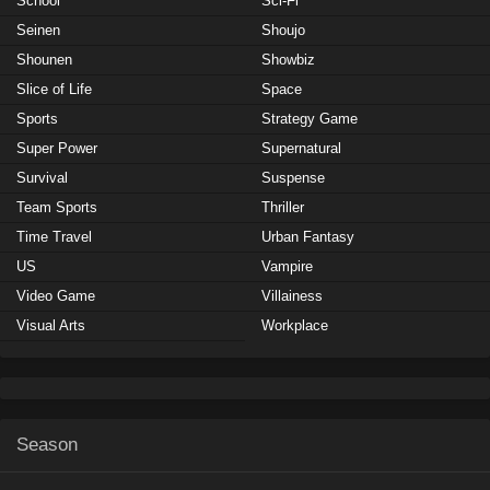
School
Sci-Fi
Seinen
Shoujo
Shounen
Showbiz
Slice of Life
Space
Sports
Strategy Game
Super Power
Supernatural
Survival
Suspense
Team Sports
Thriller
Time Travel
Urban Fantasy
US
Vampire
Video Game
Villainess
Visual Arts
Workplace
Season