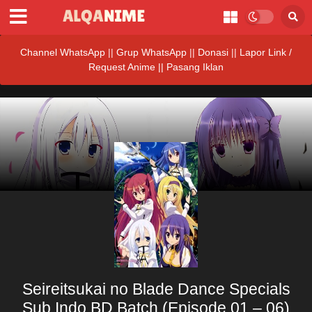
Channel WhatsApp
||
Grup WhatsApp
||
Donasi
||
Lapor Link /
Request Anime ||
Pasang Iklan
Seireitsukai no Blade Dance Specials
Sub Indo BD Batch (Episode 01 – 06)