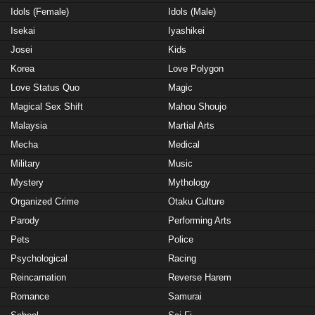
Idols (Female)
Idols (Male)
Isekai
Iyashikei
Josei
Kids
Korea
Love Polygon
Love Status Quo
Magic
Magical Sex Shift
Mahou Shoujo
Malaysia
Martial Arts
Mecha
Medical
Military
Music
Mystery
Mythology
Organized Crime
Otaku Culture
Parody
Performing Arts
Pets
Police
Psychological
Racing
Reincarnation
Reverse Harem
Romance
Samurai