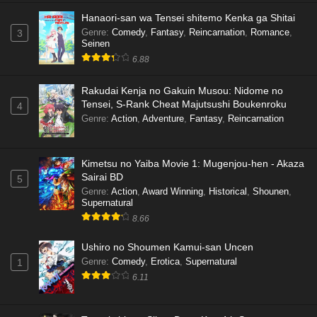
Hanaori-san wa Tensei shitemo Kenka ga Shitai
Genre
:
Comedy
,
Fantasy
,
Reincarnation
,
Romance
,
3
Seinen
6.88
Rakudai Kenja no Gakuin Musou: Nidome no
Tensei, S-Rank Cheat Majutsushi Boukenroku
4
Genre
:
Action
,
Adventure
,
Fantasy
,
Reincarnation
Kimetsu no Yaiba Movie 1: Mugenjou-hen - Akaza
Sairai BD
5
Genre
:
Action
,
Award Winning
,
Historical
,
Shounen
,
Supernatural
8.66
Ushiro no Shoumen Kamui-san Uncen
Genre
:
Comedy
,
Erotica
,
Supernatural
1
6.11