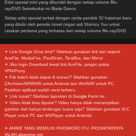
Edisi spesial mini yang dibundel dengan setiap volume Blu-
ray/DVD Seireitsukai no Blade Dance.
Setiap edisi spesial terkait dengan cerita pendek 32 halaman baru
yang ditulis oleh penulis novel ringan asli Shimizu Yuu untuk
cetakan pertama yang terbatas dari setiap volume Blu-ray/DVD.
✴ Link Google Drive limit? Silahkan gunakan link lain seperti
AceFile, MediaFire, PixelDrain, TeraBox, dan Mirror
✴ Jika Ingin Download lewat link AceFile, jangan pakai
VPN/Proxy.
✴ File batch tidak dapat di extract? Silahkan gunakan
ZArchiver/WINRAR untuk Android dan WinRAR untuk PC.
Pastikan aplikasi sudah versi terbaru.
✴ Link rusak? Silahkan laporkan di
Google Form Ini.
.
✴ Video tidak bisa diputar? Video hanya tidak menampilkan
gambar dan hanya terdengar suara saja? Silahkan gunakan VLC
Player untuk PC dan MXPlayer untuk Android.
✴ ANIME YANG MEMILIKI PASSWORD ITU, PASSWORDNYA
IALAH alqanime.net.