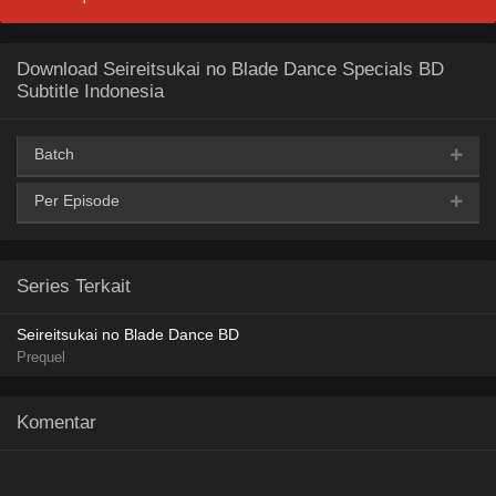
Download Seireitsukai no Blade Dance Specials BD
Subtitle Indonesia
Batch
Per Episode
AceFile
MediaFire
Archivd
TeraBox
360p
Archivd
360p
AceFile
MediaFire
Archivd
TeraBox
480p
Series Terkait
Archivd
480p
AceFile
MediaFire
Archivd
TeraBox
720p
Seireitsukai no Blade Dance BD
Prequel
Archivd
720p
Komentar