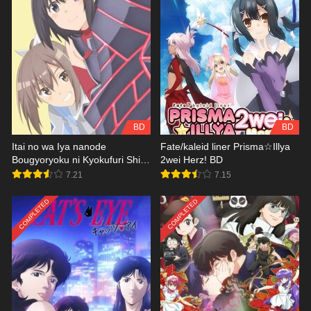
BD
BD
Itai no wa Iya nanode
Fate/kaleid liner Prisma☆Illya
Bougyoryoku ni Kyokufuri Shitai
2wei Herz! BD
to Omoimasu. Season 2 BD
7.21
7.15
COMPLETED
COMPLETED