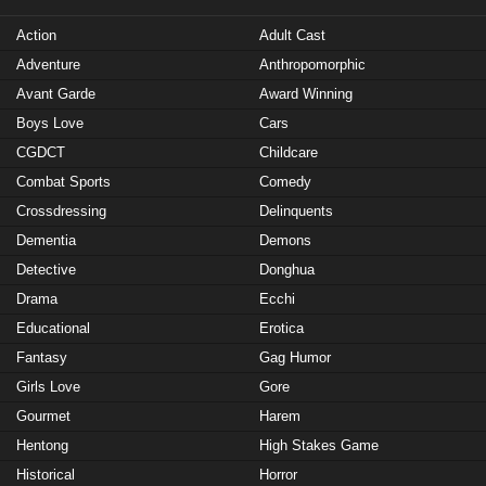
Action
Adult Cast
Adventure
Anthropomorphic
Avant Garde
Award Winning
Boys Love
Cars
CGDCT
Childcare
Combat Sports
Comedy
Crossdressing
Delinquents
Dementia
Demons
Detective
Donghua
Drama
Ecchi
Educational
Erotica
Fantasy
Gag Humor
Girls Love
Gore
Gourmet
Harem
Hentong
High Stakes Game
Historical
Horror