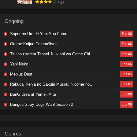
7.98
Ongoing
Super no Ura de Yani Suu Futari
Eps 06
Otome Kaijuu Caraméliser
Eps 06
Tsuihou sareta Tensei Juukishi wa Game Chishiki de Musou suru
Eps 06
Yani Neko
Eps 06
Mebius Dust
Eps 05
Rakudai Kenja no Gakuin Musou: Nidome no Tensei, S-Rank Cheat Majutsushi Boukenroku
Eps 07
BanG Dream! Yume∞Mita
Eps 08
Bungou Stray Dogs Wan! Season 2
Eps 06
Genres