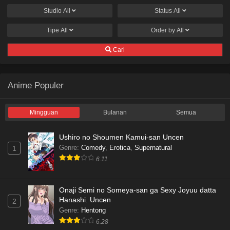
Studio
All
Status
All
Tipe
All
Order by
All
Cari
Anime Populer
Mingguan
Bulanan
Semua
Ushiro no Shoumen Kamui-san Uncen
Genre
:
Comedy
,
Erotica
,
Supernatural
1
6.11
Onaji Semi no Someya-san ga Sexy Joyuu datta
Hanashi. Uncen
2
Genre
:
Hentong
6.28