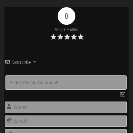
0
Article Rating
Subscribe
Na
Ema
Web