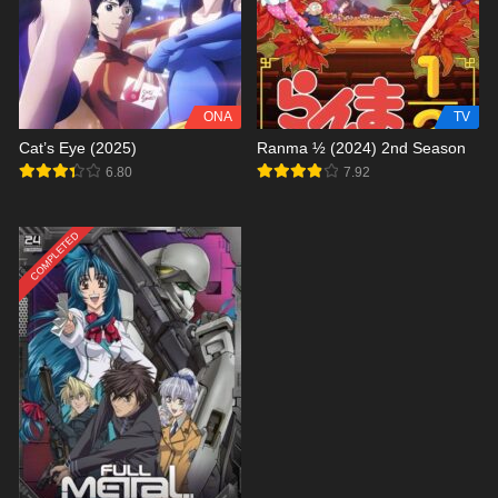
ONA
TV
Cat’s Eye (2025)
Ranma ½ (2024) 2nd Season
6.80
7.92
COMPLETED