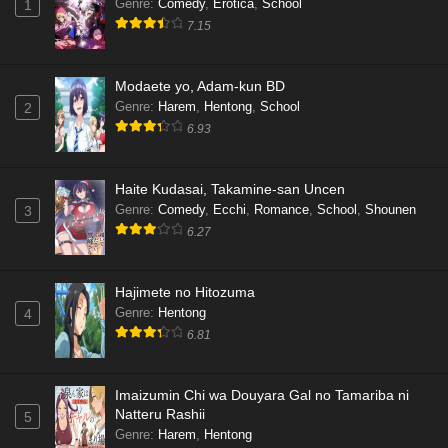
Genre
:
Comedy
,
Erotica
,
School
1
7.15
Modaete yo, Adam-kun BD
Genre
:
Harem
,
Hentong
,
School
2
6.93
Haite Kudasai, Takamine-san Uncen
Genre
:
Comedy
,
Ecchi
,
Romance
,
School
,
Shounen
3
6.27
Hajimete no Hitozuma
Genre
:
Hentong
4
6.81
Imaizumin Chi wa Douyara Gal no Tamariba ni
Natteru Rashii
5
Genre
:
Harem
,
Hentong