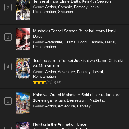
Tensei shitara Slime Datta Ken 4th Season
Genre
:
Action
,
Comedy
,
Fantasy
,
Isekai
,
2
Reincarnation
,
Shounen
Mushoku Tensei Season 3: Isekai Ittara Honki
Dasu
3
Genre
:
Adventure
,
Drama
,
Ecchi
,
Fantasy
,
Isekai
,
Reincarnation
Tsuihou sareta Tensei Juukishi wa Game Chishiki
de Musou suru
4
Genre
:
Action
,
Adventure
,
Fantasy
,
Isekai
,
Reincarnation
6.85
Koko wa Ore ni Makasete Saki ni Ike to Itte kara
10-nen ga Tattara Densetsu ni Natteita.
5
Genre
:
Action
,
Adventure
,
Fantasy
Nukitashi the Animation Uncen