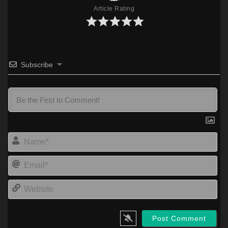
Article Rating
Subscribe
Na
Ema
Web