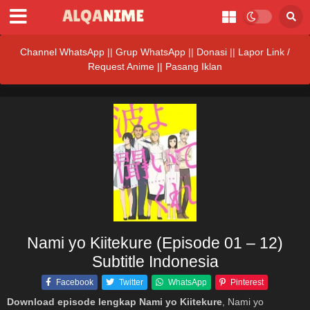
Channel WhatsApp
||
Grup WhatsApp
||
Donasi
||
Lapor Link /
Request Anime ||
Pasang Iklan
Nami yo Kiitekure (Episode 01 – 12)
Subtitle Indonesia
Facebook
Twitter
WhatsApp
Pinterest
Download episode lengkap Nami yo Kiitekure
, Nami yo