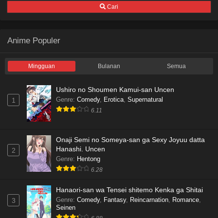
Cari
Anime Populer
Mingguan
Bulanan
Semua
Ushiro no Shoumen Kamui-san Uncen
Genre
:
Comedy
,
Erotica
,
Supernatural
1
6.11
Onaji Semi no Someya-san ga Sexy Joyuu datta
Hanashi. Uncen
2
Genre
:
Hentong
6.28
Hanaori-san wa Tensei shitemo Kenka ga Shitai
Genre
:
Comedy
,
Fantasy
,
Reincarnation
,
Romance
,
3
Seinen