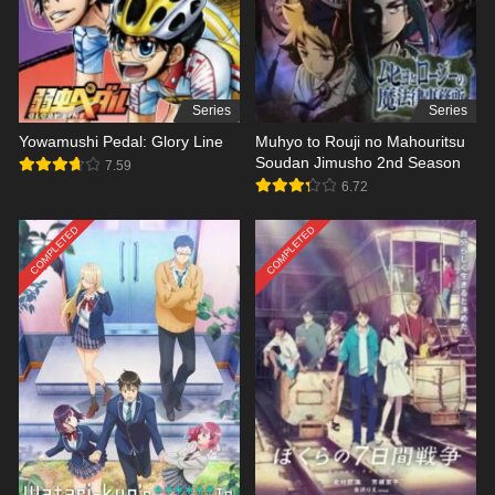
Series
Series
Yowamushi Pedal: Glory Line
Muhyo to Rouji no Mahouritsu
Soudan Jimusho 2nd Season
7.59
6.72
COMPLETED
COMPLETED