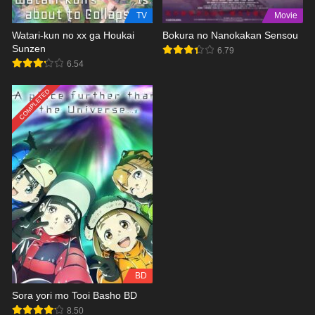
TV
Movie
Watari-kun no xx ga Houkai
Bokura no Nanokakan Sensou
Sunzen
6.79
6.54
COMPLETED
BD
Sora yori mo Tooi Basho BD
8.50