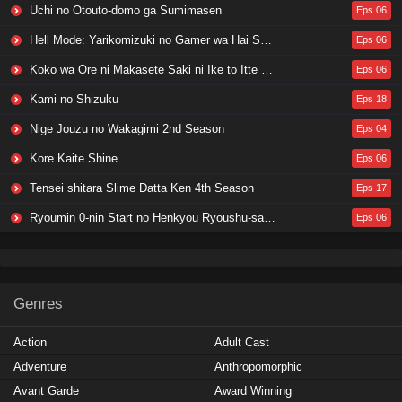
Uchi no Otouto-domo ga Sumimasen
Eps 06
Hell Mode: Yarikomizuki no Gamer wa Hai Settei no Isekai de Musou suru 2nd Season
Eps 06
Koko wa Ore ni Makasete Saki ni Ike to Itte kara 10-nen ga Tattara Densetsu ni Natteita.
Eps 06
Kami no Shizuku
Eps 18
Nige Jouzu no Wakagimi 2nd Season
Eps 04
Kore Kaite Shine
Eps 06
Tensei shitara Slime Datta Ken 4th Season
Eps 17
Ryoumin 0-nin Start no Henkyou Ryoushu-sama
Eps 06
Genres
Action
Adult Cast
Adventure
Anthropomorphic
Avant Garde
Award Winning