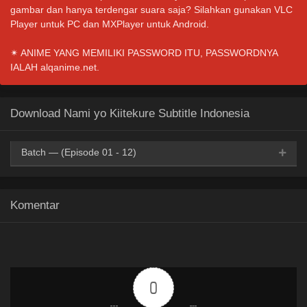
gambar dan hanya terdengar suara saja? Silahkan gunakan VLC
Player untuk PC dan MXPlayer untuk Android.
✴ ANIME YANG MEMILIKI PASSWORD ITU, PASSWORDNYA
IALAH alqanime.net.
Download Nami yo Kiitekure Subtitle Indonesia
Batch — (Episode 01 - 12)
Mp4
HxDrive
BatchID
OneDrive
Mega
360p
Komentar
Mp4
HxDrive
BatchID
OneDrive
Mega
480p
Mp4
HxDrive
BatchID
OneDrive
Mega
720p
0