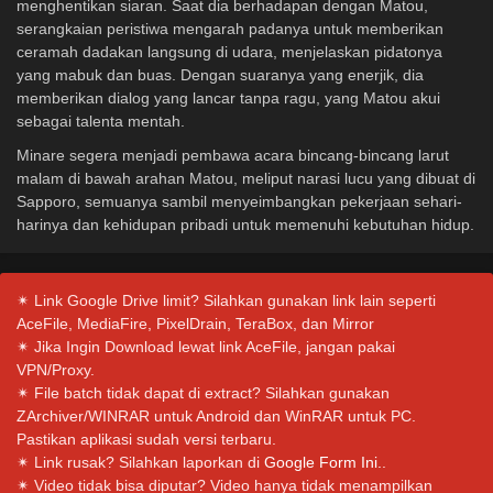
menghentikan siaran. Saat dia berhadapan dengan Matou,
serangkaian peristiwa mengarah padanya untuk memberikan
ceramah dadakan langsung di udara, menjelaskan pidatonya
yang mabuk dan buas. Dengan suaranya yang enerjik, dia
memberikan dialog yang lancar tanpa ragu, yang Matou akui
sebagai talenta mentah.
Minare segera menjadi pembawa acara bincang-bincang larut
malam di bawah arahan Matou, meliput narasi lucu yang dibuat di
Sapporo, semuanya sambil menyeimbangkan pekerjaan sehari-
harinya dan kehidupan pribadi untuk memenuhi kebutuhan hidup.
✴ Link Google Drive limit? Silahkan gunakan link lain seperti
AceFile, MediaFire, PixelDrain, TeraBox, dan Mirror
✴ Jika Ingin Download lewat link AceFile, jangan pakai
VPN/Proxy.
✴ File batch tidak dapat di extract? Silahkan gunakan
ZArchiver/WINRAR untuk Android dan WinRAR untuk PC.
Pastikan aplikasi sudah versi terbaru.
✴ Link rusak? Silahkan laporkan di
Google Form Ini.
.
✴ Video tidak bisa diputar? Video hanya tidak menampilkan