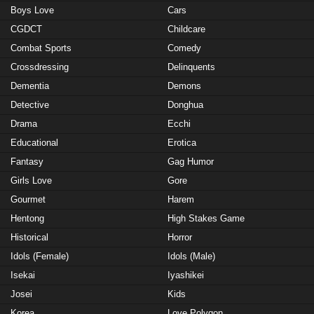
Boys Love
Cars
CGDCT
Childcare
Combat Sports
Comedy
Crossdressing
Delinquents
Dementia
Demons
Detective
Donghua
Drama
Ecchi
Educational
Erotica
Fantasy
Gag Humor
Girls Love
Gore
Gourmet
Harem
Hentong
High Stakes Game
Historical
Horror
Idols (Female)
Idols (Male)
Isekai
Iyashikei
Josei
Kids
Korea
Love Polygon