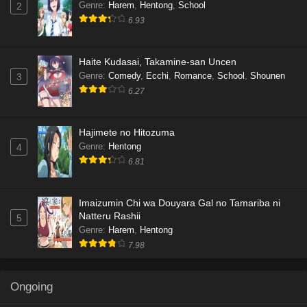
Genre
:
Harem
,
Hentong
,
School
2
6.93
Haite Kudasai, Takamine-san Uncen
Genre
:
Comedy
,
Ecchi
,
Romance
,
School
,
Shounen
3
6.27
Hajimete no Hitozuma
Genre
:
Hentong
4
6.81
Imaizumin Chi wa Douyara Gal no Tamariba ni
Natteru Rashii
5
Genre
:
Harem
,
Hentong
7.98
Ongoing