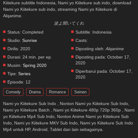
Kiitekure subtitle Indonesia, Nami yo Kiitekure sub indo, download
Nami yo Kiitekure sub indo, streaming Nami yo Kiitekure di
Alqanime.
波よ聞いてくれ
Status:
Completed
Subtitle:
Indonesia
Studio:
Sunrise
Casts:
Dirilis:
2020
Diposting oleh:
Alqanime
Durasi:
24 min. per ep.
Diposting pada:
October 17,
2020
Musim:
Spring 2020
Diperbarui pada:
October 17,
Tipe:
Series
2020
Episode:
12
Comedy
Drama
Romance
Seinen
Nami yo Kiitekure Sub Indo , Nonton Nami yo Kiitekure Sub Indo,
Nami yo Kiitekure Batch , Nami yo Kiitekure 480p 720p 360p , Nami
yo Kiitekure Mp4 Sub Indo, Nonton Anime Nami yo Kiitekure Sub
Indo, Nami yo Kiitekure MKV Sub Indo, Nami yo Kiitekure Sub Indo
Mp4 untuk HP, Android, Tablet dan lain sebagainya.