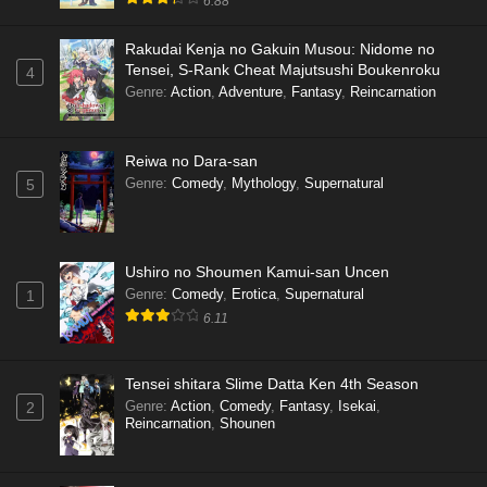
6.88
Rakudai Kenja no Gakuin Musou: Nidome no
Tensei, S-Rank Cheat Majutsushi Boukenroku
4
Genre
:
Action
,
Adventure
,
Fantasy
,
Reincarnation
Reiwa no Dara-san
Genre
:
Comedy
,
Mythology
,
Supernatural
5
Ushiro no Shoumen Kamui-san Uncen
Genre
:
Comedy
,
Erotica
,
Supernatural
1
6.11
Tensei shitara Slime Datta Ken 4th Season
Genre
:
Action
,
Comedy
,
Fantasy
,
Isekai
,
2
Reincarnation
,
Shounen