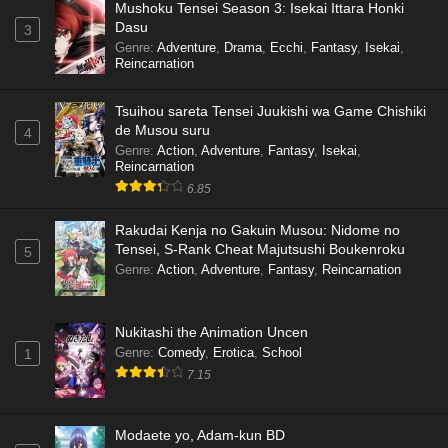
Mushoku Tensei Season 3: Isekai Ittara Honki
Dasu
3
Genre
:
Adventure
,
Drama
,
Ecchi
,
Fantasy
,
Isekai
,
Reincarnation
Tsuihou sareta Tensei Juukishi wa Game Chishiki
de Musou suru
4
Genre
:
Action
,
Adventure
,
Fantasy
,
Isekai
,
Reincarnation
6.85
Rakudai Kenja no Gakuin Musou: Nidome no
Tensei, S-Rank Cheat Majutsushi Boukenroku
5
Genre
:
Action
,
Adventure
,
Fantasy
,
Reincarnation
Nukitashi the Animation Uncen
Genre
:
Comedy
,
Erotica
,
School
1
7.15
Modaete yo, Adam-kun BD