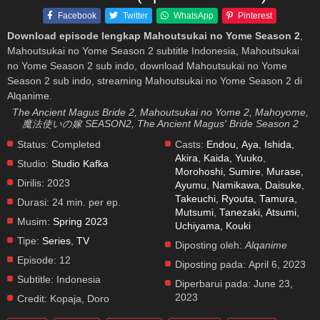
Facebook
Twitter
WhatsApp
Pinterest
Download episode lengkap Mahoutsukai no Yome Season 2
,
Mahoutsukai no Yome Season 2 subtitle Indonesia, Mahoutsukai
no Yome Season 2 sub indo, download Mahoutsukai no Yome
Season 2 sub indo, streaming Mahoutsukai no Yome Season 2 di
Alqanime.
The Ancient Magus Bride 2, Mahoutsukai no Yome 2, Mahoyome,
魔法使いの嫁 SEASON2, The Ancient Magus' Bride Season 2
Status:
Completed
Casts:
Endou, Aya
,
Ishida,
Akira
,
Kaida, Yuuko
,
Studio:
Studio Kafka
Morohoshi, Sumire
,
Murase,
Dirilis:
2023
Ayumu
,
Namikawa, Daisuke
,
Takeuchi, Ryouta
,
Tamura,
Durasi:
24 min. per ep.
Mutsumi
,
Tanezaki, Atsumi
,
Musim:
Spring 2023
Uchiyama, Kouki
Tipe:
Series
,
TV
Diposting oleh:
Alqanime
Episode:
12
Diposting pada:
April 6, 2023
Subtitle:
Indonesia
Diperbarui pada:
June 23,
2023
Credit:
Kopaja, Doro