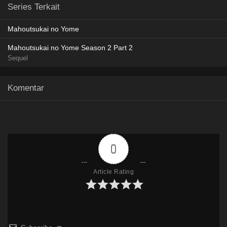
AceFile
MediaFire
GoFile
KrakenFiles
720p
Series Terkait
AceFile
MediaFire
GoFile
KrakenFIles
480p
AceFile
MediaFire
GoFile
KrakenFiles
720p
Mahoutsukai no Yome
AceFile
MediaFire
GoFIle
KrakenFiles
720p
Mahoutsukai no Yome Season 2 Part 2
Sequel
Komentar
0
Article Rating