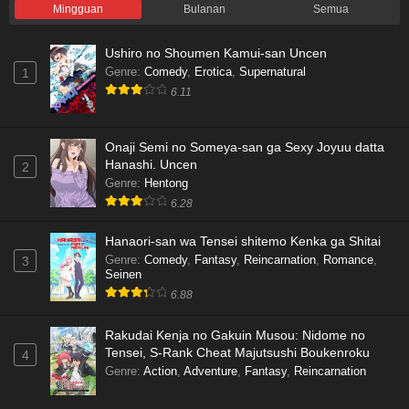
Mingguan
Bulanan
Semua
Ushiro no Shoumen Kamui-san Uncen
Genre
:
Comedy
,
Erotica
,
Supernatural
1
6.11
Onaji Semi no Someya-san ga Sexy Joyuu datta
Hanashi. Uncen
2
Genre
:
Hentong
6.28
Hanaori-san wa Tensei shitemo Kenka ga Shitai
Genre
:
Comedy
,
Fantasy
,
Reincarnation
,
Romance
,
3
Seinen
6.88
Rakudai Kenja no Gakuin Musou: Nidome no
Tensei, S-Rank Cheat Majutsushi Boukenroku
4
Genre
:
Action
,
Adventure
,
Fantasy
,
Reincarnation