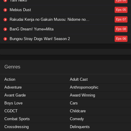
Yani Neko
Eps 06
Mebius Dust
Eps 05
Rakudai Kenja no Gakuin Musou: Nidome no Tensei, S-Rank Cheat Majutsushi Boukenroku
Eps 07
BanG Dream! Yume∞Mita
Eps 08
Bungou Stray Dogs Wan! Season 2
Eps 06
Genres
Action
Adult Cast
Adventure
Anthropomorphic
Avant Garde
Award Winning
Boys Love
Cars
CGDCT
Childcare
Combat Sports
Comedy
Crossdressing
Delinquents