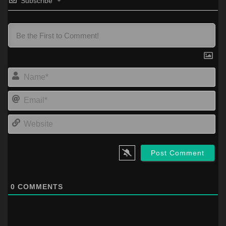
Subscribe
Na
Ema
Web
0
COMMENTS