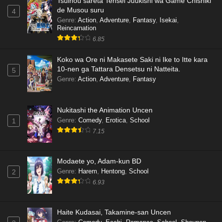
Tsuihou sareta Tensei Juukishi wa Game Chishiki
de Musou suru
4
Genre
:
Action
,
Adventure
,
Fantasy
,
Isekai
,
Reincarnation
6.85
Koko wa Ore ni Makasete Saki ni Ike to Itte kara
10-nen ga Tattara Densetsu ni Natteita.
5
Genre
:
Action
,
Adventure
,
Fantasy
Nukitashi the Animation Uncen
Genre
:
Comedy
,
Erotica
,
School
1
7.15
Modaete yo, Adam-kun BD
Genre
:
Harem
,
Hentong
,
School
2
6.93
Haite Kudasai, Takamine-san Uncen