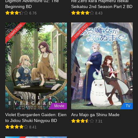
Digimon Adventure 02: The
Re:Zero kara Hajimeru Isekai
Beginning BD
Seikatsu 2nd Season Part 2 BD
6.76
8.43
COMPLETED
COMPLETED
Movie
TV
Violet Evergarden Gaiden: Eien
Aru Majo ga Shinu Made
to Jidou Shuki Ningyou BD
7.31
8.41