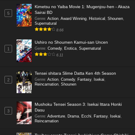
Kimetsu no Yaiba Movie 1: Mugenjou-hen - Akaza
Sairai BD
5
Genre
:
Action
,
Award Winning
,
Historical
,
Shounen
,
Supernatural
8.66
Ushiro no Shoumen Kamui-san Uncen
Genre
:
Comedy
,
Erotica
,
Supernatural
1
6.11
Tensei shitara Slime Datta Ken 4th Season
Genre
:
Action
,
Comedy
,
Fantasy
,
Isekai
,
2
Reincarnation
,
Shounen
Mushoku Tensei Season 3: Isekai Ittara Honki
Dasu
3
Genre
:
Adventure
,
Drama
,
Ecchi
,
Fantasy
,
Isekai
,
Reincarnation