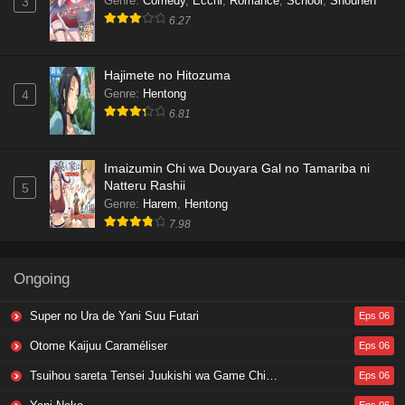
Genre
:
Comedy
,
Ecchi
,
Romance
,
School
,
Shounen
3
6.27
Hajimete no Hitozuma
Genre
:
Hentong
4
6.81
Imaizumin Chi wa Douyara Gal no Tamariba ni
Natteru Rashii
5
Genre
:
Harem
,
Hentong
7.98
Ongoing
Super no Ura de Yani Suu Futari
Eps 06
Otome Kaijuu Caraméliser
Eps 06
Tsuihou sareta Tensei Juukishi wa Game Chishiki de Musou suru
Eps 06