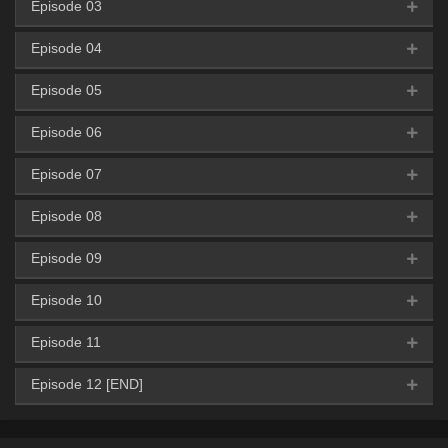
Episode 03
AceFile
MediaFire
GoFile
KrakenFile
360p
AceFile
MediaFire
GoFile
KrakenFile
480p
AceFile
MediaFire
Mega
PixelDrain
720p
Episode 04
AceFile
MediaFire
GoFile
KrakenFiles
360p
AceFile
MediaFire
GoFile
KrakenFile
480p
AceFile
MediaFire
GoFile
KrakenFile
720p
Episode 05
AceFile
MediaFire
GoFile
KrakenFiles
360p
AceFile
MediaFire
GoFile
KrakenFiles
480p
AceFile
MediaFire
GoFile
KrakenFile
720p
Episode 06
AceFile
MediaFire
GoFile
KrakenFiles
360p
AceFile
MediaFire
GoFile
KrakenFiles
480p
AceFile
MediaFire
GoFile
KrakenFiles
720p
Episode 07
AceFile
MediaFire
GoFile
KrakenFiles
360p
AceFile
MediaFire
GoFile
KrakenFiles
480p
AceFile
MediaFire
GoFile
KrakenFiles
720p
Episode 08
AceFile
MediaFire
GoFile
KrakenFiles
360p
AceFile
MediaFire
GoFile
KrakenFiles
480p
AceFile
MediaFire
GoFile
KrakenFiles
720p
Episode 09
AceFile
MediaFire
GoFile
KrakenFiles
360p
AceFile
MediaFire
GoFile
KrakenFiles
480p
AceFile
MediaFire
GoFile
KrakenFiles
720p
Episode 10
AceFile
MediaFire
GoFile
KrakenFiles
360p
AceFile
MediaFire
GoFile
KrakenFiles
480p
AceFile
MediaFire
GoFile
KrakenFiles
720p
Episode 11
AceFile
MediaFire
GoFile
KrakenFiles
360p
AceFile
MediaFire
GoFile
KrakenFiles
480p
AceFile
MediaFire
GoFile
KrakenFiles
720p
Episode 12 [END]
AceFile
MediaFire
GoFile
KrakenFiles
360p
AceFile
MediaFire
GoFile
KrakenFiles
480p
AceFile
MediaFire
GoFile
KrakenFiles
720p
AceFile
MediaFire
GoFile
KrakenFiles
360p
AceFile
MediaFire
GoFile
KrakenFiles
480p