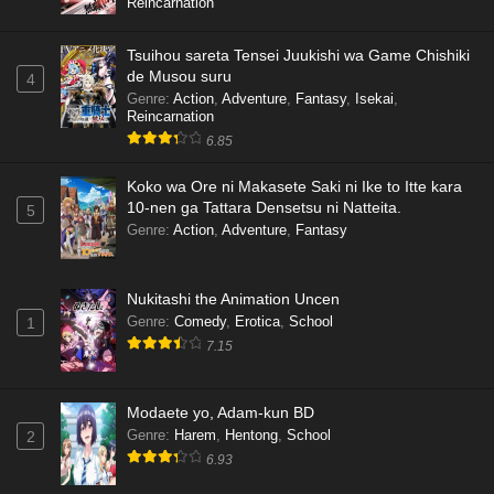
Reincarnation
Tsuihou sareta Tensei Juukishi wa Game Chishiki
de Musou suru
4
Genre
:
Action
,
Adventure
,
Fantasy
,
Isekai
,
Reincarnation
6.85
Koko wa Ore ni Makasete Saki ni Ike to Itte kara
10-nen ga Tattara Densetsu ni Natteita.
5
Genre
:
Action
,
Adventure
,
Fantasy
Nukitashi the Animation Uncen
Genre
:
Comedy
,
Erotica
,
School
1
7.15
Modaete yo, Adam-kun BD
Genre
:
Harem
,
Hentong
,
School
2
6.93