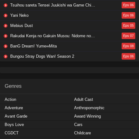
Tsuihou sareta Tensei Juukishi wa Game Chishiki de Musou suru
Eps 06
Yani Neko
Eps 06
Mebius Dust
Eps 05
Rakudai Kenja no Gakuin Musou: Nidome no Tensei, S-Rank Cheat Majutsushi Boukenroku
Eps 07
BanG Dream! Yume∞Mita
Eps 08
Bungou Stray Dogs Wan! Season 2
Eps 06
Genres
Action
Adult Cast
Adventure
Anthropomorphic
Avant Garde
Award Winning
Boys Love
Cars
CGDCT
Childcare