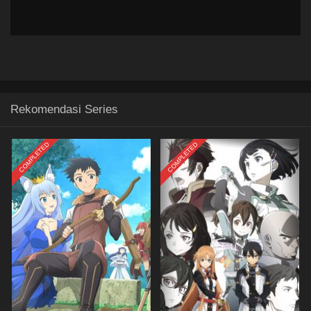
Rekomendasi Series
COMPLETED
COMPLETED