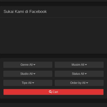
Sukai Kami di Facebook
Genre
All
Musim
All
Studio
All
Status
All
Tipe
All
Order by
All
Cari