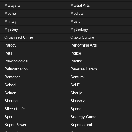
Malaysia
Martial Arts
Mecha
Medical
Military
Music
Mystery
Mythology
Organized Crime
Otaku Culture
Parody
Performing Arts
Pets
Police
Psychological
Racing
Reincarnation
Reverse Harem
Romance
Samurai
School
Sci-Fi
Seinen
Shoujo
Shounen
Showbiz
Slice of Life
Space
Sports
Strategy Game
Super Power
Supernatural