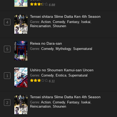
6.88
Tensei shitara Slime Datta Ken 4th Season
Genre
:
Action
,
Comedy
,
Fantasy
,
Isekai
,
4
Reincarnation
,
Shounen
Reiwa no Dara-san
Genre
:
Comedy
,
Mythology
,
Supernatural
5
Ushiro no Shoumen Kamui-san Uncen
Genre
:
Comedy
,
Erotica
,
Supernatural
1
6.11
Tensei shitara Slime Datta Ken 4th Season
Genre
:
Action
,
Comedy
,
Fantasy
,
Isekai
,
2
Reincarnation
,
Shounen