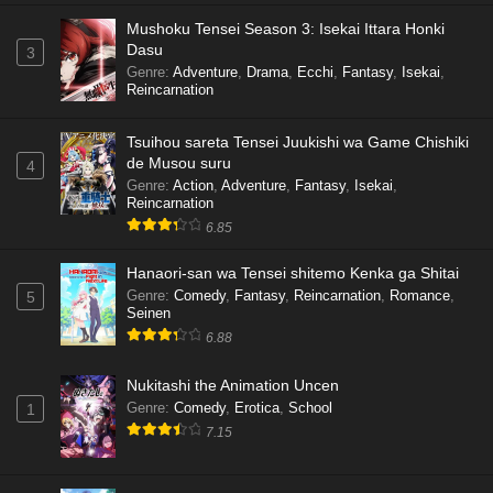
Mushoku Tensei Season 3: Isekai Ittara Honki
Dasu
3
Genre
:
Adventure
,
Drama
,
Ecchi
,
Fantasy
,
Isekai
,
Reincarnation
Tsuihou sareta Tensei Juukishi wa Game Chishiki
de Musou suru
4
Genre
:
Action
,
Adventure
,
Fantasy
,
Isekai
,
Reincarnation
6.85
Hanaori-san wa Tensei shitemo Kenka ga Shitai
Genre
:
Comedy
,
Fantasy
,
Reincarnation
,
Romance
,
5
Seinen
6.88
Nukitashi the Animation Uncen
Genre
:
Comedy
,
Erotica
,
School
1
7.15