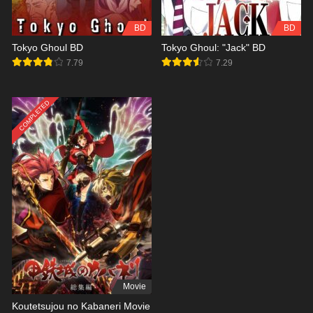
BD
BD
Tokyo Ghoul BD
Tokyo Ghoul: "Jack" BD
7.79
7.29
COMPLETED
Movie
Koutetsujou no Kabaneri Movie