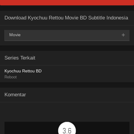
Download Kyochuu Rettou Movie BD Subtitle Indonesia
Movie
AceFile
MediaFire
Filedon
Safefileku
360p
Series Terkait
TeraBox
Kyochuu Rettou BD
AceFile
MediaFire
Filedon
Safefileku
Reboot
480p
TeraBox
Komentar
AceFile
MediaFire
Filedon
Safefileku
720p
TeraBox
3.6
AceFile
MediaFire
Filedon
Safefileku