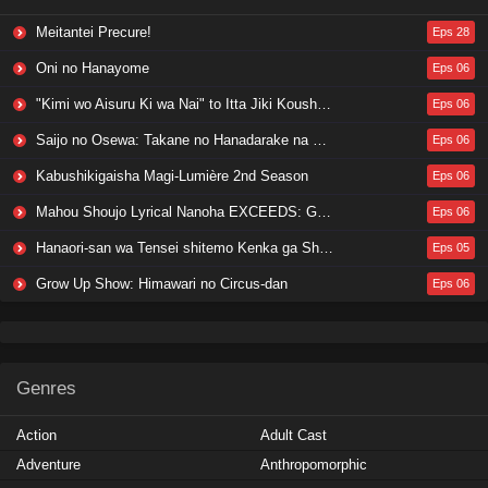
Meitantei Precure!
Eps 28
Oni no Hanayome
Eps 06
"Kimi wo Aisuru Ki wa Nai" to Itta Jiki Koushaku-sama ga Nazeka Dekiai shitekimasu
Eps 06
Saijo no Osewa: Takane no Hanadarake na Meimonkou de, Gakuin Ichi no Ojousama (Seikatsu Nouryoku Kaimu) wo Kagenagara Osewa suru Koto ni Narimashita
Eps 06
Kabushikigaisha Magi-Lumière 2nd Season
Eps 06
Mahou Shoujo Lyrical Nanoha EXCEEDS: Gun Blaze Vengeance
Eps 06
Hanaori-san wa Tensei shitemo Kenka ga Shitai
Eps 05
Grow Up Show: Himawari no Circus-dan
Eps 06
Genres
Action
Adult Cast
Adventure
Anthropomorphic