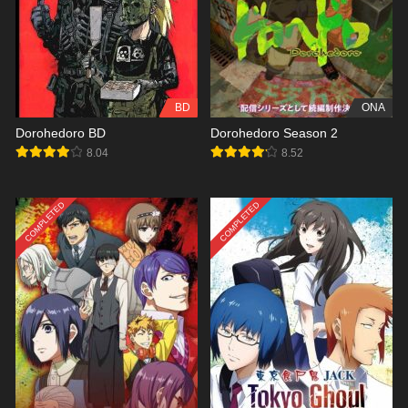
BD
ONA
Dorohedoro BD
Dorohedoro Season 2
8.04
8.52
COMPLETED
COMPLETED