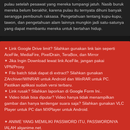
pulau setelah pesawat yang mereka tumpangi jatuh. Nasib buruk
mereka belum berakhir, karena pulau itu ternyata dihuni banyak
serangga pembunuh raksasa. Pengetahuan tentang kupu-kupu,
tawon, dan pengetahuan alam lainnya mungkin jadi satu-satunya
yang dapat membantu mereka untuk bertahan hidup.
✴ Link Google Drive limit? Silahkan gunakan link lain seperti
AceFile, MediaFire, PixelDrain, TeraBox, dan Mirror
✴ Jika Ingin Download lewat link AceFile, jangan pakai
VPN/Proxy.
✴ File batch tidak dapat di extract? Silahkan gunakan
ZArchiver/WINRAR untuk Android dan WinRAR untuk PC.
Pastikan aplikasi sudah versi terbaru.
✴ Link rusak? Silahkan laporkan di
Google Form Ini.
.
✴ Video tidak bisa diputar? Video hanya tidak menampilkan
gambar dan hanya terdengar suara saja? Silahkan gunakan VLC
Player untuk PC dan MXPlayer untuk Android.
✴ ANIME YANG MEMILIKI PASSWORD ITU, PASSWORDNYA
IALAH alqanime.net.