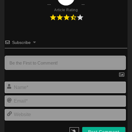
1080p
TeraBox
Article Rating
Subscribe
Na
Ema
Web