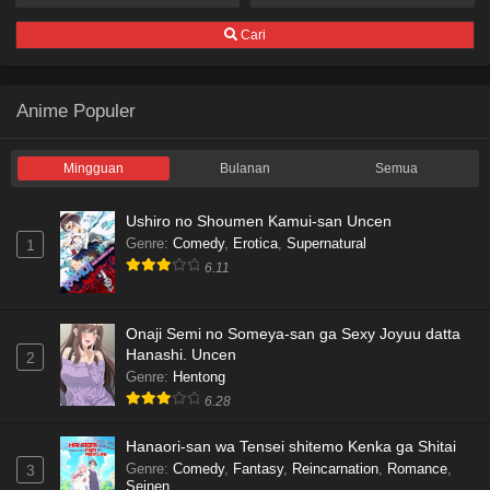
Cari
Anime Populer
Mingguan
Bulanan
Semua
Ushiro no Shoumen Kamui-san Uncen
Genre
:
Comedy
,
Erotica
,
Supernatural
1
6.11
Onaji Semi no Someya-san ga Sexy Joyuu datta
Hanashi. Uncen
2
Genre
:
Hentong
6.28
Hanaori-san wa Tensei shitemo Kenka ga Shitai
Genre
:
Comedy
,
Fantasy
,
Reincarnation
,
Romance
,
3
Seinen