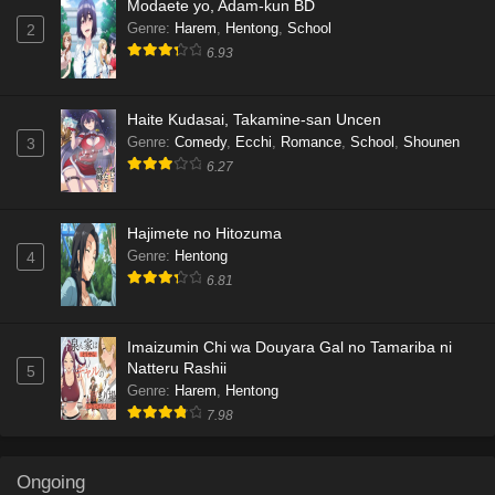
Modaete yo, Adam-kun BD
Genre
:
Harem
,
Hentong
,
School
2
6.93
Haite Kudasai, Takamine-san Uncen
Genre
:
Comedy
,
Ecchi
,
Romance
,
School
,
Shounen
3
6.27
Hajimete no Hitozuma
Genre
:
Hentong
4
6.81
Imaizumin Chi wa Douyara Gal no Tamariba ni
Natteru Rashii
5
Genre
:
Harem
,
Hentong
7.98
Ongoing