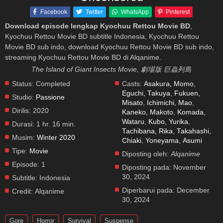
Facebook
Twitter
WhatsApp
Pinterest
Download episode lengkap Kyochuu Rettou Movie BD
,
Kyochuu Rettou Movie BD subtitle Indonesia, Kyochuu Rettou
Movie BD sub indo, download Kyochuu Rettou Movie BD sub indo,
streaming Kyochuu Rettou Movie BD di Alqanime.
The Island of Giant Insects Movie, 劇場版 巨蟲列島
Status:
Completed
Casts:
Asakura, Momo
,
Eguchi, Takuya
,
Fukuen,
Studio:
Passione
Misato
,
Ichimichi, Mao
,
Dirilis:
2020
Kaneko, Makoto
,
Komada,
Wataru
,
Kubo, Yurika
,
Durasi:
1 hr. 16 min.
Tachibana, Rika
,
Takahashi,
Musim:
Winter 2020
Chiaki
,
Yoneyama, Asumi
Tipe:
Movie
Diposting oleh:
Alqanime
Episode:
1
Diposting pada:
November
30, 2024
Subtitle:
Indonesia
Diperbarui pada:
December
Credit:
Alqanime
30, 2024
Gore
Horror
Survival
Suspense