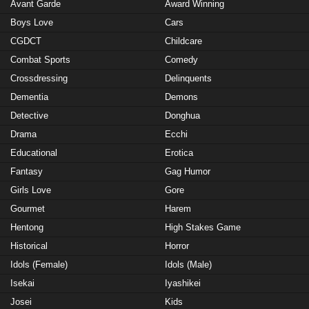
Avant Garde
Award Winning
Boys Love
Cars
CGDCT
Childcare
Combat Sports
Comedy
Crossdressing
Delinquents
Dementia
Demons
Detective
Donghua
Drama
Ecchi
Educational
Erotica
Fantasy
Gag Humor
Girls Love
Gore
Gourmet
Harem
Hentong
High Stakes Game
Historical
Horror
Idols (Female)
Idols (Male)
Isekai
Iyashikei
Josei
Kids