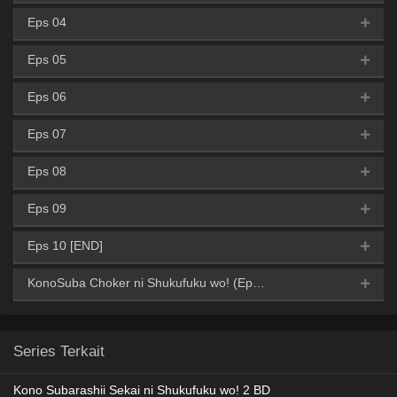
AceFile
MediaFire
PixelDrain
TeraBox
480p
772
MB
Eps 04
AlqaStream
MediaFire
360p
AlqaStream
MediaFire
480p
AlqaStream
MediaFire
720p
720p |
Eps 05
AlqaStream
MediaFire
360p
AceFile
AlqaStream
MediaFire
MediaFire
PixelDrain
TeraBox
480p
1.45
AlqaStream
MediaFire
720p
AlqaStream
MediaFire
GB
1080p
Eps 06
AlqaStream
MediaFire
360p
AlqaStream
MediaFire
480p
AlqaStream
MediaFire
720p
1080p
AlqaStream
MediaFire
1080p
Eps 07
AlqaStream
MediaFire
360p
AceFile
MediaFire
PixelDrain
TeraBox
AlqaStream
MediaFire
| 3.36
480p
AlqaStream
MediaFire
720p
GB
AlqaStream
MediaFire
1080p
Eps 08
AlqaStream
MediaFire
360p
AlqaStream
MediaFire
480p
AlqaStream
MediaFire
720p
AlqaStream
MediaFire
1080p
Eps 09
AlqaStream
MediaFire
360p
AlqaStream
MediaFire
480p
AlqaStream
MediaFire
720p
AlqaStream
MediaFire
1080p
Eps 10 [END]
AlqaStream
MediaFire
360p
AlqaStream
MediaFire
480p
AlqaStream
MediaFire
720p
AlqaStream
MediaFire
1080p
KonoSuba Choker ni Shukufuku wo! (Episode OVA)
AlqaStream
MediaFire
360p
AlqaStream
MediaFire
480p
AlqaStream
MediaFire
720p
AlqaStream
MediaFire
1080p
AlqaStream
MediaFire
360p
AlqaStream
MediaFire
480p
AlqaStream
MediaFire
720p
Series Terkait
AlqaStream
MediaFire
1080p
AlqaStream
MediaFire
480p
AlqaStream
MediaFire
720p
Kono Subarashii Sekai ni Shukufuku wo! 2 BD
AlqaStream
MediaFire
1080p