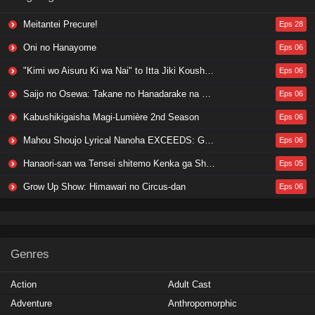
Meitantei Precure!
Eps 28
Oni no Hanayome
Eps 06
"Kimi wo Aisuru Ki wa Nai" to Itta Jiki Koushaku-sama ga Nazeka Dekiai shitekimasu
Eps 06
Saijo no Osewa: Takane no Hanadarake na Meimonkou de, Gakuin Ichi no Ojousama (Seikatsu Nouryoku Kaimu) wo Kagenagara Osewa suru Koto ni Narimashita
Eps 06
Kabushikigaisha Magi-Lumière 2nd Season
Eps 06
Mahou Shoujo Lyrical Nanoha EXCEEDS: Gun Blaze Vengeance
Eps 06
Hanaori-san wa Tensei shitemo Kenka ga Shitai
Eps 05
Grow Up Show: Himawari no Circus-dan
Eps 06
Genres
Action
Adult Cast
Adventure
Anthropomorphic