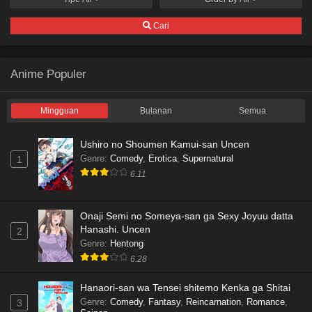
Cari
Anime Populer
Mingguan
Bulanan
Semua
Ushiro no Shoumen Kamui-san Uncen
Genre
:
Comedy
,
Erotica
,
Supernatural
1
6.11
Onaji Semi no Someya-san ga Sexy Joyuu datta
Hanashi. Uncen
2
Genre
:
Hentong
6.28
Hanaori-san wa Tensei shitemo Kenka ga Shitai
Genre
:
Comedy
,
Fantasy
,
Reincarnation
,
Romance
,
3