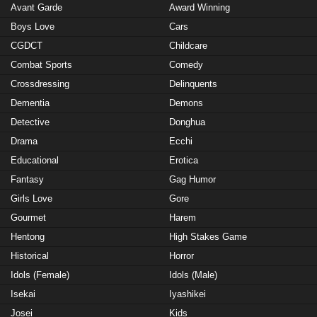
Avant Garde
Award Winning
Boys Love
Cars
CGDCT
Childcare
Combat Sports
Comedy
Crossdressing
Delinquents
Dementia
Demons
Detective
Donghua
Drama
Ecchi
Educational
Erotica
Fantasy
Gag Humor
Girls Love
Gore
Gourmet
Harem
Hentong
High Stakes Game
Historical
Horror
Idols (Female)
Idols (Male)
Isekai
Iyashikei
Josei
Kids