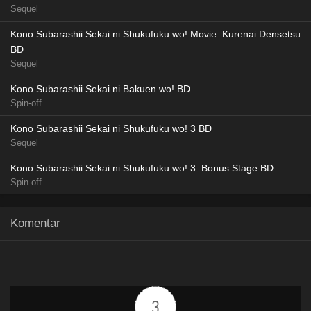
Sequel
AlqaStream
MediaFire
720p
AlqaStream
MediaFire
1080p
Kono Subarashii Sekai ni Shukufuku wo! Movie: Kurenai Densetsu
BD
AlqaStream
MediaFire
1080p
Sequel
Kono Subarashii Sekai ni Bakuen wo! BD
Spin-off
Kono Subarashii Sekai ni Shukufuku wo! 3 BD
Sequel
Kono Subarashii Sekai ni Shukufuku wo! 3: Bonus Stage BD
Spin-off
Komentar
3