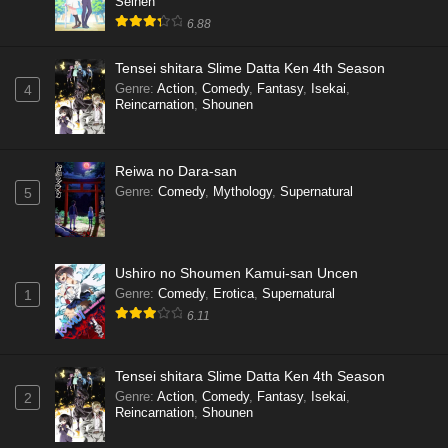
Seinen
6.88
Tensei shitara Slime Datta Ken 4th Season
Genre
:
Action
,
Comedy
,
Fantasy
,
Isekai
,
4
Reincarnation
,
Shounen
Reiwa no Dara-san
Genre
:
Comedy
,
Mythology
,
Supernatural
5
Ushiro no Shoumen Kamui-san Uncen
Genre
:
Comedy
,
Erotica
,
Supernatural
1
6.11
Tensei shitara Slime Datta Ken 4th Season
Genre
:
Action
,
Comedy
,
Fantasy
,
Isekai
,
2
Reincarnation
,
Shounen