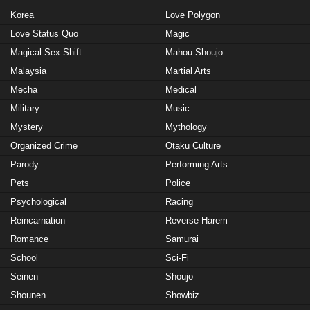
Korea
Love Polygon
Love Status Quo
Magic
Magical Sex Shift
Mahou Shoujo
Malaysia
Martial Arts
Mecha
Medical
Military
Music
Mystery
Mythology
Organized Crime
Otaku Culture
Parody
Performing Arts
Pets
Police
Psychological
Racing
Reincarnation
Reverse Harem
Romance
Samurai
School
Sci-Fi
Seinen
Shoujo
Shounen
Showbiz