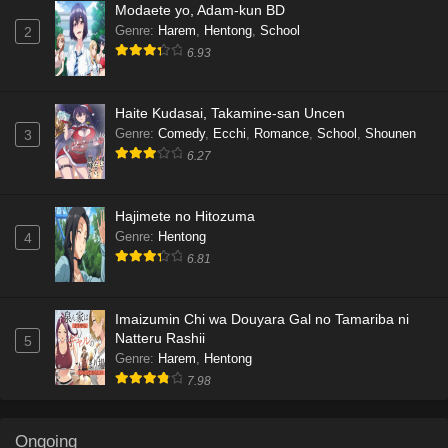
Modaete yo, Adam-kun BD
Genre
:
Harem
,
Hentong
,
School
2
6.93
Haite Kudasai, Takamine-san Uncen
Genre
:
Comedy
,
Ecchi
,
Romance
,
School
,
Shounen
3
6.27
Hajimete no Hitozuma
Genre
:
Hentong
4
6.81
Imaizumin Chi wa Douyara Gal no Tamariba ni
Natteru Rashii
5
Genre
:
Harem
,
Hentong
7.98
Ongoing