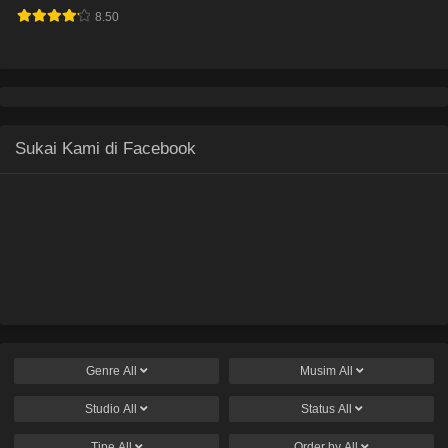
8.50
Sukai Kami di Facebook
Genre
All
Musim
All
Studio
All
Status
All
Tipe
All
Order by
All