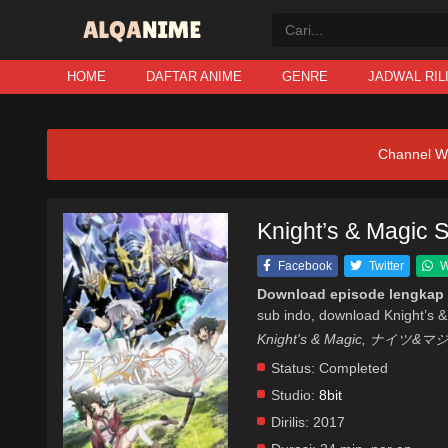
HOME
DAFTAR ANIME
GENRE
JADWAL RIL
Channel W
Knight’s & Magic 
Facebook
Twitter
W
Download episode lengkap 
sub indo, download Knight’s &
Knight's & Magic, ナイツ&
Status:
Completed
Studio:
8bit
Dirilis:
2017