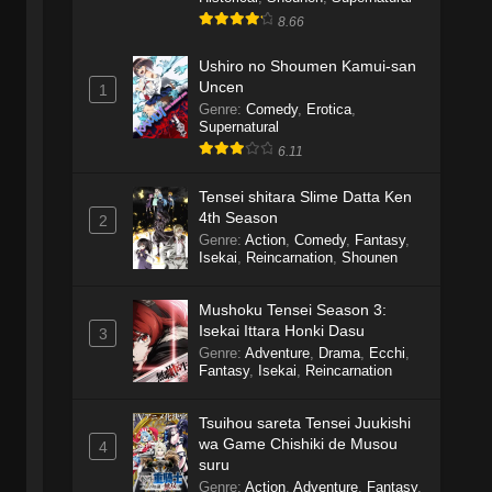
8.66
Ushiro no Shoumen Kamui-san
Uncen
1
Genre
:
Comedy
,
Erotica
,
Supernatural
6.11
Tensei shitara Slime Datta Ken
4th Season
2
Genre
:
Action
,
Comedy
,
Fantasy
,
Isekai
,
Reincarnation
,
Shounen
Mushoku Tensei Season 3:
Isekai Ittara Honki Dasu
3
Genre
:
Adventure
,
Drama
,
Ecchi
,
Fantasy
,
Isekai
,
Reincarnation
Tsuihou sareta Tensei Juukishi
wa Game Chishiki de Musou
4
suru
Genre
:
Action
,
Adventure
,
Fantasy
,