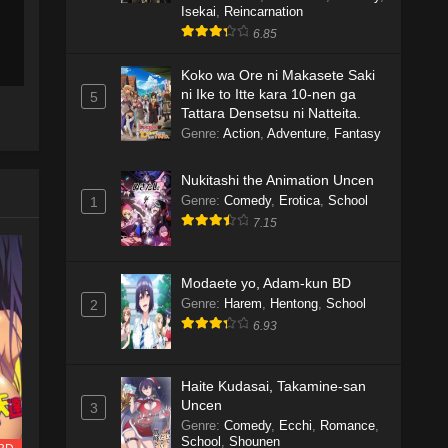
Isekai
,
Reincarnation
6.85
Koko wa Ore ni Makasete Saki
ni Ike to Itte kara 10-nen ga
5
Tattara Densetsu ni Natteita.
Genre
:
Action
,
Adventure
,
Fantasy
Nukitashi the Animation Uncen
Genre
:
Comedy
,
Erotica
,
School
1
7.15
Modaete yo, Adam-kun BD
Genre
:
Harem
,
Hentong
,
School
2
6.93
Haite Kudasai, Takamine-san
Uncen
3
Genre
:
Comedy
,
Ecchi
,
Romance
,
School
,
Shounen