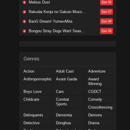
Mebius Dust
Eps 05
Rakudai Kenja no Gakuin Musou: Nidome no Tensei, S-Rank Cheat Majutsushi Boukenroku
Eps 07
BanG Dream! Yume∞Mita
Eps 08
Bungou Stray Dogs Wan! Season 2
Eps 06
Genres
Action
Adult Cast
Adventure
Anthropomorphic
Avant Garde
Award
Winning
Boys Love
Cars
CGDCT
Childcare
Combat
Comedy
Sports
Crossdressing
Delinquents
Dementia
Demons
Detective
Donghua
Drama