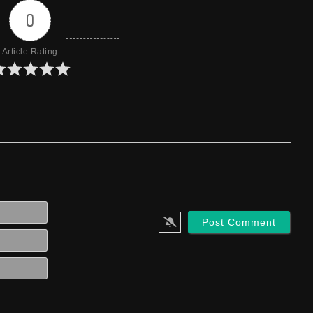
0
Article Rating
Name*
Email*
Website