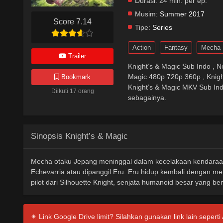
Durasi:
24 min. per ep.
Musim:
Summer 2017
Score 7.14
Tipe:
Series
Action
Fantasy
Mecha
Trailer
Knight’s & Magic Sub Indo , N
Bookmark
Magic 480p 720p 360p , Knigh
Knight’s & Magic MKV Sub Indo
Diikuti 17 orang
sebagainya.
Sinopsis Knight’s & Magic
Mecha otaku Jepang meninggal dalam kecelakaan kendaraan.
Echevarria atau dipanggil Eru. Eru hidup kembali dengan 
pilot dari Silhouette Knight, senjata humanoid besar yang ben
✴ Link Google Drive limit? Silahkan gunakan link lain seperti