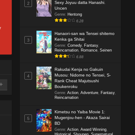
Sexy Joyuu datta Hanashi.
2
Uncen
Genre
:
Hentong
6.28
r
Hanaori-san wa Tensei shitemo
Kenka ga Shitai
3
Genre
:
Comedy
,
Fantasy
,
Reincarnation
,
Romance
,
Seinen
6.88
Rakudai Kenja no Gakuin
Musou: Nidome no Tensei, S-
4
Rank Cheat Majutsushi
Boukenroku
Genre
:
Action
,
Adventure
,
Fantasy
,
Reincarnation
Kimetsu no Yaiba Movie 1:
Mugenjou-hen - Akaza Sairai
5
BD
Genre
:
Action
,
Award Winning
,
Historical
,
Shounen
,
Supernatural