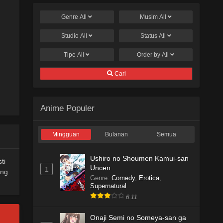
Genre
All
Musim
All
Studio
All
Status
All
Tipe
All
Order by
All
Cari
Anime Populer
Mingguan
Bulanan
Semua
Ushiro no Shoumen Kamui-san
ti
Uncen
1
ang
Genre
:
Comedy
,
Erotica
,
Supernatural
6.11
Onaji Semi no Someya-san ga