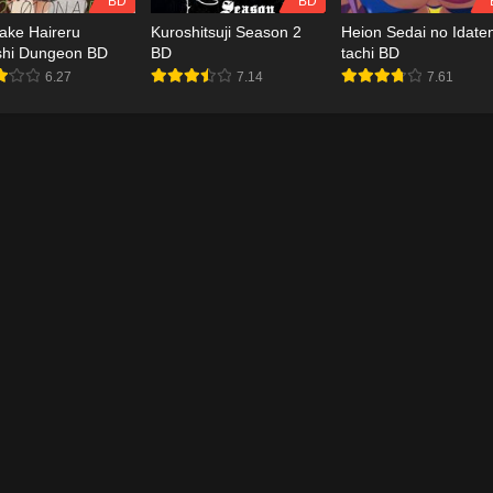
BD
BD
ake Haireru
Kuroshitsuji Season 2
Heion Sedai no Idate
shi Dungeon BD
BD
tachi BD
6.27
7.14
7.61