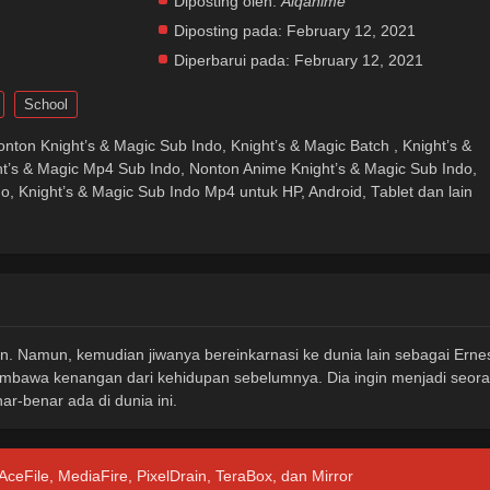
Diposting oleh:
Alqanime
Diposting pada:
February 12, 2021
Diperbarui pada:
February 12, 2021
School
onton Knight’s & Magic Sub Indo, Knight’s & Magic Batch , Knight’s &
t’s & Magic Mp4 Sub Indo, Nonton Anime Knight’s & Magic Sub Indo,
, Knight’s & Magic Sub Indo Mp4 untuk HP, Android, Tablet dan lain
 Namun, kemudian jiwanya bereinkarnasi ke dunia lain sebagai Ernes
membawa kenangan dari kehidupan sebelumnya. Dia ingin menjadi seor
ar-benar ada di dunia ini.
 AceFile, MediaFire, PixelDrain, TeraBox, dan Mirror