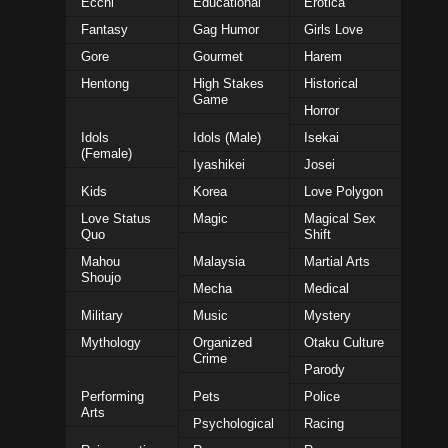
Ecchi
Educational
Erotica
Fantasy
Gag Humor
Girls Love
Gore
Gourmet
Harem
Hentong
High Stakes
Historical
Game
Horror
Idols
Idols (Male)
Isekai
(Female)
Iyashikei
Josei
Kids
Korea
Love Polygon
Love Status
Magic
Magical Sex
Quo
Shift
Mahou
Malaysia
Martial Arts
Shoujo
Mecha
Medical
Military
Music
Mystery
Mythology
Organized
Otaku Culture
Crime
Parody
Performing
Pets
Police
Arts
Psychological
Racing