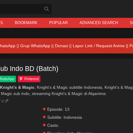
IS
BOOKMARK
POPULAR
ADVANCED SEARCH
S
hatsApp
||
Grup WhatsApp
||
Donasi
||
Lapor Link / Request Anime ||
P
Sub Indo BD (Batch)
hatsApp
Pinterest
Knight’s & Magic
, Knight’s & Magic subtitle Indonesia, Knight’s & Mag
 Magic sub indo, streaming Knight’s & Magic di Alqanime.
マジック
Episode:
13
Subtitle:
Indonesia
Casts: