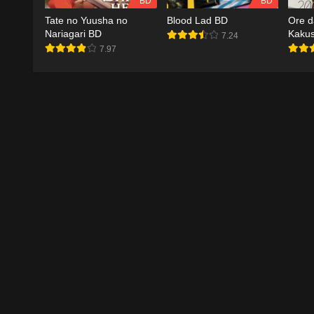
BD
BD
Tate no Yuusha no
Blood Lad BD
Ore d
Nariagari BD
Kaku
7.24
7.97