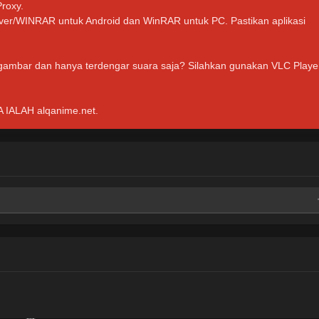
Proxy.
hiver/WINRAR untuk Android dan WinRAR untuk PC. Pastikan aplikasi
 gambar dan hanya terdengar suara saja? Silahkan gunakan VLC Playe
ALAH alqanime.net.
e
Mega
e
Mega
e
Mega