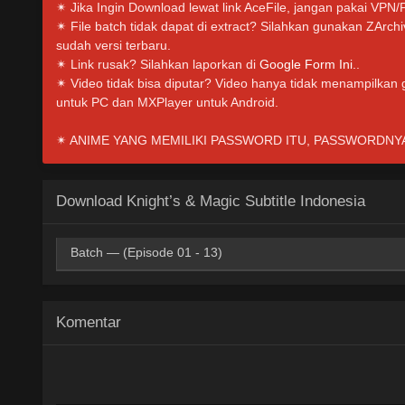
✴ Jika Ingin Download lewat link AceFile, jangan pakai VPN/
✴ File batch tidak dapat di extract? Silahkan gunakan ZArc
sudah versi terbaru.
✴ Link rusak? Silahkan laporkan di
Google Form Ini.
.
✴ Video tidak bisa diputar? Video hanya tidak menampilkan
untuk PC dan MXPlayer untuk Android.
✴ ANIME YANG MEMILIKI PASSWORD ITU, PASSWORDNYA I
Download Knight’s & Magic Subtitle Indonesia
Batch — (Episode 01 - 13)
Google Drive
HxDrive
OneDriv
360p
Komentar
Google Drive
HxDrive
OneDriv
480p
Google Drive
HxDrive
OneDriv
720p