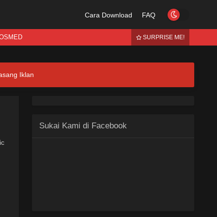
Cara Download
FAQ
OSMED
SURPRISE ME!
asang Iklan
Sukai Kami di Facebook
ic