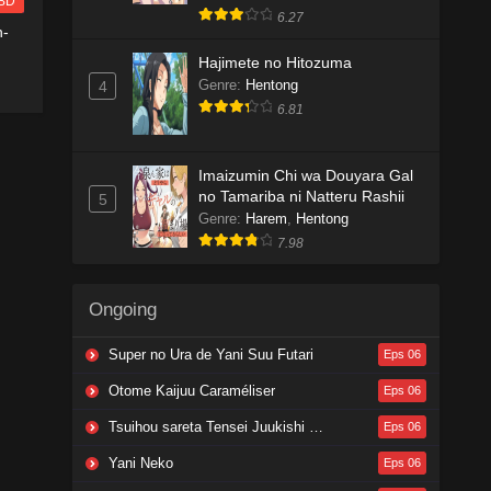
BD
6.27
n-
Hajimete no Hitozuma
Genre
:
Hentong
4
6.81
Imaizumin Chi wa Douyara Gal
no Tamariba ni Natteru Rashii
5
Genre
:
Harem
,
Hentong
7.98
Ongoing
Super no Ura de Yani Suu Futari
Eps 06
Otome Kaijuu Caraméliser
Eps 06
Tsuihou sareta Tensei Juukishi wa Game Chishiki de Musou suru
Eps 06
Yani Neko
Eps 06