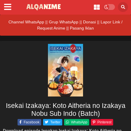
Channel WhatsApp
||
Grup WhatsApp
||
Donasi
||
Lapor Link /
Request Anime ||
Pasang Iklan
Isekai Izakaya: Koto Aitheria no Izakaya
Nobu Sub Indo (Batch)
Facebook
Twitter
WhatsApp
Pinterest
Download episode lengkap Isekai Izakaya: Koto Aitheria no