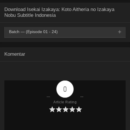
Download Isekai Izakaya: Koto Aitheria no Izakaya
Nobu Subtitle Indonesia
Batch — (Episode 01 - 24)
Google Drive
Mega
OneDrive
360p
Komentar
Google Drive
Mega
OneDrive
480p
Google Drive
Mega
OneDrive
720p
0
Article Rating