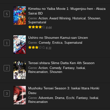
Kimetsu no Yaiba Movie 1: Mugenjou-hen - Akaza
Sairai BD
5
Genre
:
Action
,
Award Winning
,
Historical
,
Shounen
,
Supernatural
8.66
Ushiro no Shoumen Kamui-san Uncen
Genre
:
Comedy
,
Erotica
,
Supernatural
1
6.11
Tensei shitara Slime Datta Ken 4th Season
Genre
:
Action
,
Comedy
,
Fantasy
,
Isekai
,
2
Reincarnation
,
Shounen
Mushoku Tensei Season 3: Isekai Ittara Honki
Dasu
3
Genre
:
Adventure
,
Drama
,
Ecchi
,
Fantasy
,
Isekai
,
Reincarnation