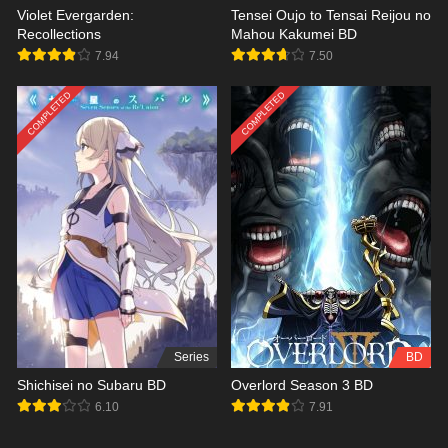
Violet Evergarden:
Tensei Oujo to Tensai Reijou no
Recollections
Mahou Kakumei BD
7.94
7.50
COMPLETED
COMPLETED
Series
BD
Shichisei no Subaru BD
Overlord Season 3 BD
6.10
7.91