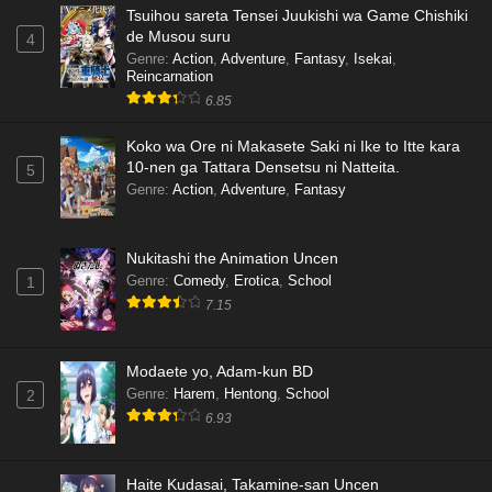
Tsuihou sareta Tensei Juukishi wa Game Chishiki
de Musou suru
4
Genre
:
Action
,
Adventure
,
Fantasy
,
Isekai
,
Reincarnation
6.85
Koko wa Ore ni Makasete Saki ni Ike to Itte kara
10-nen ga Tattara Densetsu ni Natteita.
5
Genre
:
Action
,
Adventure
,
Fantasy
Nukitashi the Animation Uncen
Genre
:
Comedy
,
Erotica
,
School
1
7.15
Modaete yo, Adam-kun BD
Genre
:
Harem
,
Hentong
,
School
2
6.93
Haite Kudasai, Takamine-san Uncen