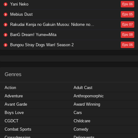
Yani Neko
Eps 06
Mebius Dust
Eps 05
Rakudai Kenja no Gakuin Musou: Nidome no Tensei, S-Rank Cheat Majutsushi Boukenroku
Eps 07
BanG Dream! Yume∞Mita
Eps 08
Bungou Stray Dogs Wan! Season 2
Eps 06
Genres
Action
Adult Cast
Adventure
Anthropomorphic
Avant Garde
Award Winning
Boys Love
Cars
CGDCT
Childcare
Combat Sports
Comedy
Crossdressing
Delinquents