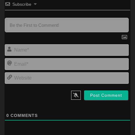
Subscribe
Na
Ema
Web
0
COMMENTS