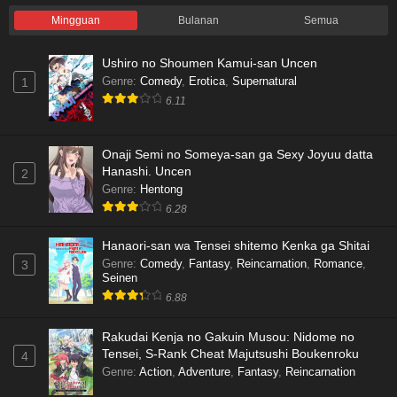
Mingguan
Bulanan
Semua
Ushiro no Shoumen Kamui-san Uncen
Genre
:
Comedy
,
Erotica
,
Supernatural
1
6.11
Onaji Semi no Someya-san ga Sexy Joyuu datta
Hanashi. Uncen
2
Genre
:
Hentong
6.28
Hanaori-san wa Tensei shitemo Kenka ga Shitai
Genre
:
Comedy
,
Fantasy
,
Reincarnation
,
Romance
,
3
Seinen
6.88
Rakudai Kenja no Gakuin Musou: Nidome no
Tensei, S-Rank Cheat Majutsushi Boukenroku
4
Genre
:
Action
,
Adventure
,
Fantasy
,
Reincarnation