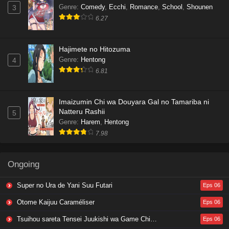
Genre
:
Comedy
,
Ecchi
,
Romance
,
School
,
Shounen
3
6.27
Hajimete no Hitozuma
Genre
:
Hentong
4
6.81
Imaizumin Chi wa Douyara Gal no Tamariba ni
Natteru Rashii
5
Genre
:
Harem
,
Hentong
7.98
Ongoing
Super no Ura de Yani Suu Futari
Eps 06
Otome Kaijuu Caraméliser
Eps 06
Tsuihou sareta Tensei Juukishi wa Game Chishiki de Musou suru
Eps 06