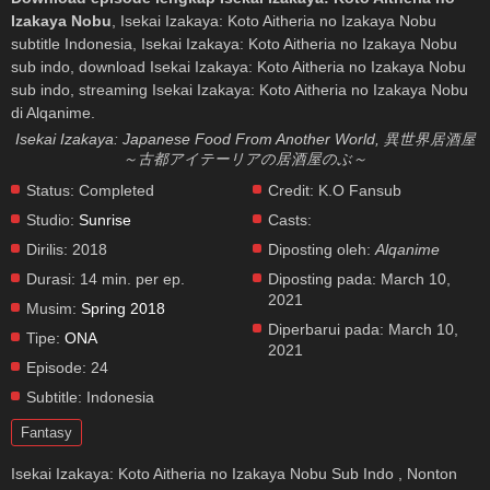
Izakaya Nobu
, Isekai Izakaya: Koto Aitheria no Izakaya Nobu
subtitle Indonesia, Isekai Izakaya: Koto Aitheria no Izakaya Nobu
sub indo, download Isekai Izakaya: Koto Aitheria no Izakaya Nobu
sub indo, streaming Isekai Izakaya: Koto Aitheria no Izakaya Nobu
di Alqanime.
Isekai Izakaya: Japanese Food From Another World, 異世界居酒屋
～古都アイテーリアの居酒屋のぶ～
Status:
Completed
Credit:
K.O Fansub
Studio:
Sunrise
Casts:
Dirilis:
2018
Diposting oleh:
Alqanime
Durasi:
14 min. per ep.
Diposting pada:
March 10,
2021
Musim:
Spring 2018
Diperbarui pada:
March 10,
Tipe:
ONA
2021
Episode:
24
Subtitle:
Indonesia
Fantasy
Isekai Izakaya: Koto Aitheria no Izakaya Nobu Sub Indo , Nonton