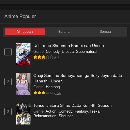
Anime Populer
Mingguan
Bulanan
Semua
Ushiro no Shoumen Kamui-san Uncen
Genre
:
Comedy
,
Erotica
,
Supernatural
1
6.11
Onaji Semi no Someya-san ga Sexy Joyuu datta
Hanashi. Uncen
2
Genre
:
Hentong
6.28
Tensei shitara Slime Datta Ken 4th Season
Genre
:
Action
,
Comedy
,
Fantasy
,
Isekai
,
3
Reincarnation
,
Shounen