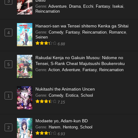
3
Genre
:
Adventure
,
Drama
,
Ecchi
,
Fantasy
,
Isekai
,
Reincarnation
Hanaori-san wa Tensei shitemo Kenka ga Shitai
Genre
:
Comedy
,
Fantasy
,
Reincarnation
,
Romance
,
4
Seinen
6.88
Rakudai Kenja no Gakuin Musou: Nidome no
Tensei, S-Rank Cheat Majutsushi Boukenroku
5
Genre
:
Action
,
Adventure
,
Fantasy
,
Reincarnation
Nukitashi the Animation Uncen
Genre
:
Comedy
,
Erotica
,
School
1
7.15
Modaete yo, Adam-kun BD
Genre
:
Harem
,
Hentong
,
School
2
6.93