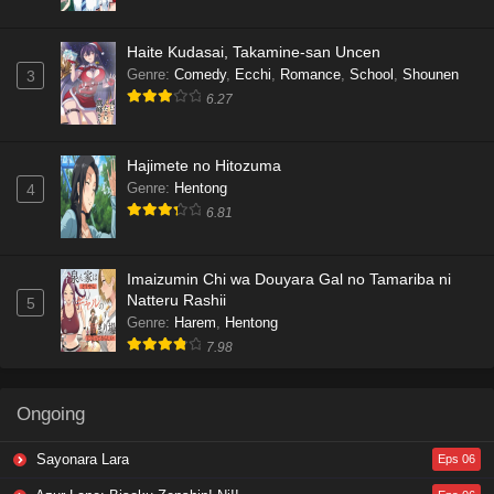
Haite Kudasai, Takamine-san Uncen
Genre
:
Comedy
,
Ecchi
,
Romance
,
School
,
Shounen
3
6.27
Hajimete no Hitozuma
Genre
:
Hentong
4
6.81
Imaizumin Chi wa Douyara Gal no Tamariba ni
Natteru Rashii
5
Genre
:
Harem
,
Hentong
7.98
Ongoing
Sayonara Lara
Eps 06