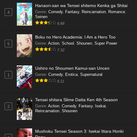
Hanaori-san wa Tensei shitemo Kenka ga Shitai
Genre
:
Comedy
,
Fantasy
,
Reincarnation
,
Romance
,
4
Seinen
6.88
Boku no Hero Academia: I Am a Hero Too
Genre
:
Action
,
School
,
Shounen
,
Super Power
5
7.32
Ushiro no Shoumen Kamui-san Uncen
Genre
:
Comedy
,
Erotica
,
Supernatural
1
6.11
Tensei shitara Slime Datta Ken 4th Season
Genre
:
Action
,
Comedy
,
Fantasy
,
Isekai
,
2
Reincarnation
,
Shounen
Mushoku Tensei Season 3: Isekai Ittara Honki
Dasu