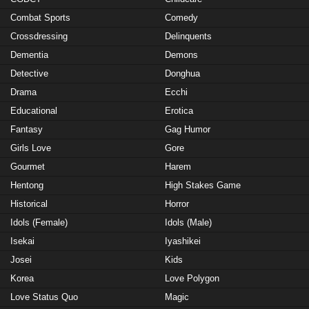
Combat Sports
Comedy
Crossdressing
Delinquents
Dementia
Demons
Detective
Donghua
Drama
Ecchi
Educational
Erotica
Fantasy
Gag Humor
Girls Love
Gore
Gourmet
Harem
Hentong
High Stakes Game
Historical
Horror
Idols (Female)
Idols (Male)
Isekai
Iyashikei
Josei
Kids
Korea
Love Polygon
Love Status Quo
Magic