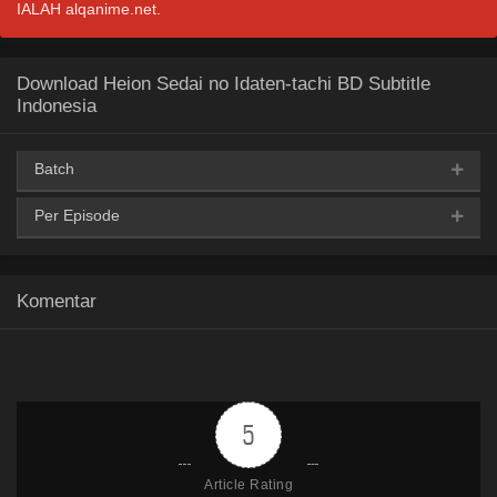
IALAH alqanime.net.
Download Heion Sedai no Idaten-tachi BD Subtitle
Indonesia
Batch
Per Episode
AceFile
MediaFire
PixelDrain
ReShare
360p
TeraBox
PixelDrain
360p
Komentar
AceFile
MediaFire
PixelDrain
ReShare
PixelDrain
480p
480p
TeraBox
PixelDrain
720p
AceFile
MediaFire
PixelDrain
ReShare
5
720p
PixelDrain
1080p
TeraBox
Article Rating