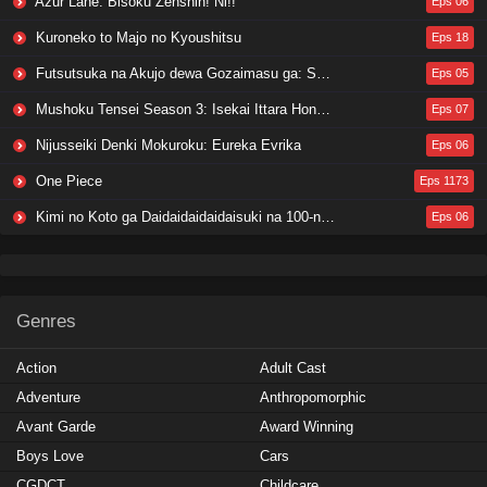
Azur Lane: Bisoku Zenshin! Ni!!
Eps 06
Kuroneko to Majo no Kyoushitsu
Eps 18
Futsutsuka na Akujo dewa Gozaimasu ga: Suuguu Chouso Torikae Den
Eps 05
Mushoku Tensei Season 3: Isekai Ittara Honki Dasu
Eps 07
Nijusseiki Denki Mokuroku: Eureka Evrika
Eps 06
One Piece
Eps 1173
Kimi no Koto ga Daidaidaidaidaisuki na 100-nin no Kanojo 3rd Season
Eps 06
Genres
Action
Adult Cast
Adventure
Anthropomorphic
Avant Garde
Award Winning
Boys Love
Cars
CGDCT
Childcare