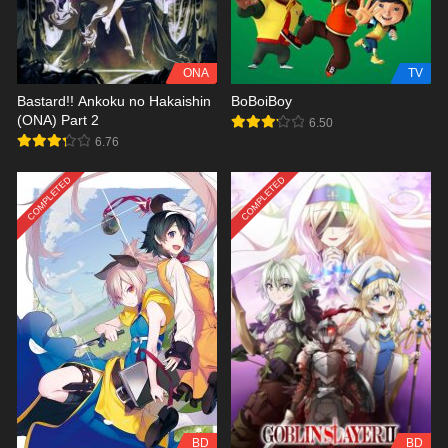
ONA
TV
Bastard!! Ankoku no Hakaishin
BoBoiBoy
(ONA) Part 2
6.50
6.76
COMPLETED
COMPLETED
BD
BD