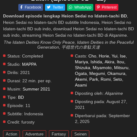
Facebook
Twitter
WhatsApp
Pinterest
Download episode lengkap Heion Sedai no Idaten-tachi BD
,
Heion Sedai no Idaten-tachi BD subtitle Indonesia, Heion Sedai no
Idaten-tachi BD sub indo, download Heion Sedai no Idaten-tachi BD
sub indo, streaming Heion Sedai no Idaten-tachi BD di Alqanime.
The Idaten Deities Know Only Peace, Idaten Deities in the Peaceful
Generation, 平穏世代の韋駄天達
Status:
Completed
Casts:
Cho
,
Horie, Yui
,
Ise,
Mariya
,
Ishida, Akira
,
Itou,
Studio:
MAPPA
Shizuka
,
Miyamoto, Mitsuru
,
Dirilis:
2021
Ogata, Megumi
,
Okamura,
Akemi
,
Park, Romi
,
Seto,
Durasi:
22 min. per ep.
Asami
Musim:
Summer 2021
Diposting oleh:
Alqanime
Tipe:
BD
Diposting pada:
August 27,
Episode:
11
2021
Subtitle:
Indonesia
Diperbarui pada:
September
2, 2025
Credit:
furosty
Action
Adventure
Fantasy
Seinen