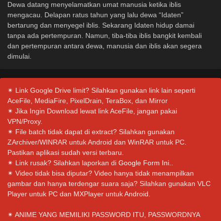
Dewa datang menyelamatkan umat manusia ketika iblis
mengacau. Delapan ratus tahun yang lalu dewa “Idaten”
bertarung dan menyegel iblis. Sekarang Idaten hidup damai
tanpa ada pertempuran. Namun, tiba-tiba iblis bangkit kembali
dan pertempuran antara dewa, manusia dan iblis akan segera
dimulai.
✴ Link Google Drive limit? Silahkan gunakan link lain seperti
AceFile, MediaFire, PixelDrain, TeraBox, dan Mirror
✴ Jika Ingin Download lewat link AceFile, jangan pakai
VPN/Proxy.
✴ File batch tidak dapat di extract? Silahkan gunakan
ZArchiver/WINRAR untuk Android dan WinRAR untuk PC.
Pastikan aplikasi sudah versi terbaru.
✴ Link rusak? Silahkan laporkan di
Google Form Ini.
.
✴ Video tidak bisa diputar? Video hanya tidak menampilkan
gambar dan hanya terdengar suara saja? Silahkan gunakan VLC
Player untuk PC dan MXPlayer untuk Android.
✴ ANIME YANG MEMILIKI PASSWORD ITU, PASSWORDNYA