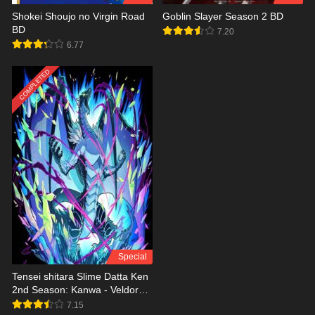
Shokei Shoujo no Virgin Road
Goblin Slayer Season 2 BD
BD
7.20
6.77
COMPLETED
Special
Tensei shitara Slime Datta Ken
2nd Season: Kanwa - Veldora
Nikki 2 BD
7.15