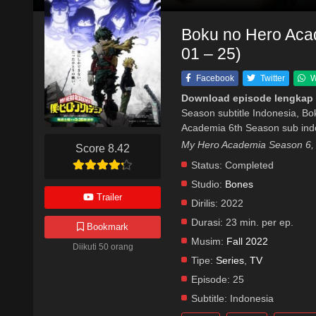
Boku no Hero Aca
01 – 25)
Facebook
Twitter
W
Download episode lengkap
Season subtitle Indonesia, B
Academia 6th Season sub ind
My Hero Academia Season
Score 8.42
Status:
Completed
Studio:
Bones
Trailer
Dirilis:
2022
Durasi:
23 min. per ep.
Bookmark
Musim:
Fall 2022
Diikuti 50 orang
Tipe:
Series
,
TV
Episode:
25
Subtitle:
Indonesia