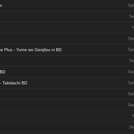
en
Spi
Se
Spi
e Plus - Yume wo Genjitsu ni BD
Spi
Se
 BD
Spi
- Tabidachi BD
Spi
Spi
Spi
Se