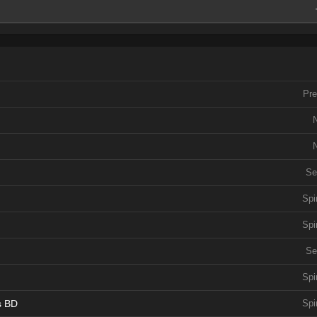
e
e
Pre
e
e
Se
Spi
Spi
Se
Spi
s BD
Spi