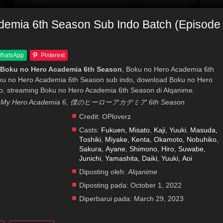
demia 6th Season Sub Indo Batch (Episode
hatsApp
Pinterest
 Boku no Hero Academia 6th Season
, Boku no Hero Academia 6th
oku no Hero Academia 6th Season sub indo, download Boku no Hero
o, streaming Boku no Hero Academia 6th Season di Alqanime.
 6, My Hero Academia 6, 僕のヒーローアカデミア 6th Season
Credit:
OPloverz
Casts:
Fukuen, Misato
,
Kaji, Yuuki
,
Masuda,
Toshiki
,
Miyake, Kenta
,
Okamoto, Nobuhiko
,
Sakura, Ayane
,
Shimono, Hiro
,
Suwabe,
Junichi
,
Yamashita, Daiki
,
Yuuki, Aoi
Diposting oleh:
Alqanime
Diposting pada:
October 1, 2022
Diperbarui pada:
March 29, 2023