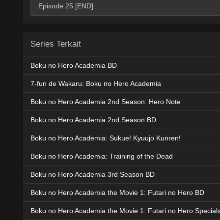
720p
AceFile
MediaFire
ZippyShare
1080p
Episode 25 [END]
AceFile
MediaFire
ZippyShare
360p
AceFile
MediaFire
ZippyShare
480p
AceFile
MediaFire
ZippyShare
720p
AceFile
MediaFire
ZippyShare
1080p
YuuDrive
MediaFire
ZippyShar
360p
AceFile
MediaFire
ZippyShare
480p
AceFile
MediaFire
ZippyShare
720p
Series Terkait
AceFile
MediaFire
ZippyShare
1080p
YuuDrive
MediaFire
ZippyShar
480p
AceFile
MediaFire
ZippyShare
720p
Boku no Hero Academia BD
AceFile
MediaFire
ZippyShare
1080p
YuuDrive
MediaFire
ZippyShar
720p
7-fun de Wakaru: Boku no Hero Academia
AceFile
MediaFire
ZippyShare
1080p
Boku no Hero Academia 2nd Season: Hero Note
YuuDrive
MediaFire
ZippyShar
1080p
Boku no Hero Academia 2nd Season BD
Boku no Hero Academia: Sukue! Kyuujo Kunren!
Boku no Hero Academia: Training of the Dead
Boku no Hero Academia 3rd Season BD
Boku no Hero Academia the Movie 1: Futari no Hero BD
Boku no Hero Academia the Movie 1: Futari no Hero Special