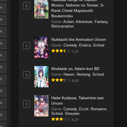
Musou: Nidome no Tensei, S-
5
Rank Cheat Majutsushi
Boukenroku
Genre
:
Action
,
Adventure
,
Fantasy
,
Reincarnation
Nukitashi the Animation Uncen
Genre
:
Comedy
,
Erotica
,
School
1
7.15
Modaete yo, Adam-kun BD
Genre
:
Harem
,
Hentong
,
School
2
6.93
Haite Kudasai, Takamine-san
Uncen
3
Genre
:
Comedy
,
Ecchi
,
Romance
,
School
,
Shounen
6.27