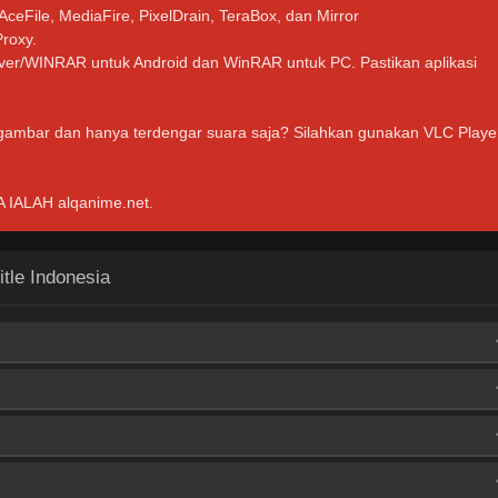
 AceFile, MediaFire, PixelDrain, TeraBox, dan Mirror
Proxy.
hiver/WINRAR untuk Android dan WinRAR untuk PC. Pastikan aplikasi
 gambar dan hanya terdengar suara saja? Silahkan gunakan VLC Playe
ALAH alqanime.net.
tle Indonesia
ptobox
ptobox