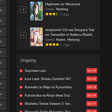
Hajimete no Hitozuma
Genre
:
Hentong
4
6.81
Imaizumin Chi wa Douyara Gal
no Tamariba ni Natteru Rashii
5
Genre
:
Harem
,
Hentong
7.98
Ongoing
Sayonara Lara
Eps 06
Azur Lane: Bisoku Zenshin! Ni!!
Eps 06
Kuroneko to Majo no Kyoushitsu
Eps 18
Futsutsuka na Akujo dewa Gozaimasu ga: Suuguu Chouso Torikae Den
Eps 05
Mushoku Tensei Season 3: Isekai Ittara Honki Dasu
Eps 07
Nijusseiki Denki Mokuroku: Eureka Evrika
Eps 06