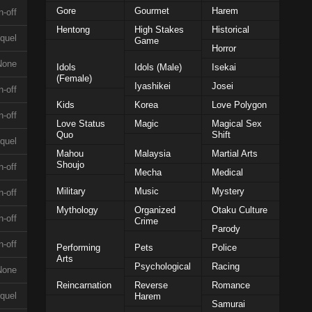
Gore
Gourmet
Harem
n-off
Hentong
High Stakes
Historical
quel
Game
Horror
None
Idols
Idols (Male)
Isekai
(Female)
Iyashikei
Josei
n-off
Kids
Korea
Love Polygon
n-off
Love Status
Magic
Magical Sex
Quo
Shift
quel
Mahou
Malaysia
Martial Arts
Shoujo
n-off
Mecha
Medical
Military
Music
Mystery
n-off
Mythology
Organized
Otaku Culture
n-off
Crime
Parody
n-off
Performing
Pets
Police
Arts
Psychological
Racing
None
Reincarnation
Reverse
Romance
quel
Harem
Samurai