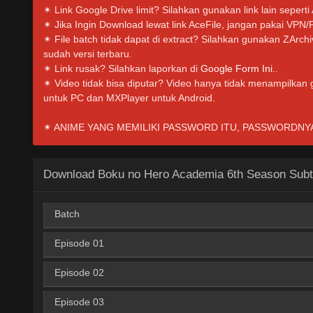
✴ Link Google Drive limit? Silahkan gunakan link lain seperti
✴ Jika Ingin Download lewat link AceFile, jangan pakai VPN/
✴ File batch tidak dapat di extract? Silahkan gunakan ZArc
sudah versi terbaru.
✴ Link rusak? Silahkan laporkan di
Google Form Ini.
.
✴ Video tidak bisa diputar? Video hanya tidak menampilkan
untuk PC dan MXPlayer untuk Android.
✴ ANIME YANG MEMILIKI PASSWORD ITU, PASSWORDNYA I
Download Boku no Hero Academia 6th Season Subti
Batch
Episode 01
AceFile
MediaFire
Mega
U
360p
Episode 02
AceFile
MediaFire
Mirror
360p
AceFile
MediaFire
Mega
U
480p
Episode 03
AceFile
MediaFire
Mirror
360p