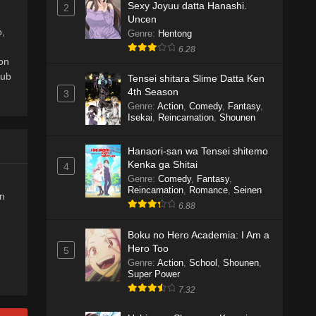
Sexy Joyuu datta Hanashi.
2
Uncen
o,
Genre
:
Hentong
6.28
on
Sub
Tensei shitara Slime Datta Ken
4th Season
3
Genre
:
Action
,
Comedy
,
Fantasy
,
Isekai
,
Reincarnation
,
Shounen
Hanaori-san wa Tensei shitemo
Kenka ga Shitai
4
Genre
:
Comedy
,
Fantasy
,
Reincarnation
,
Romance
,
Seinen
an
6.88
Boku no Hero Academia: I Am a
Hero Too
5
Genre
:
Action
,
School
,
Shounen
,
Super Power
7.32