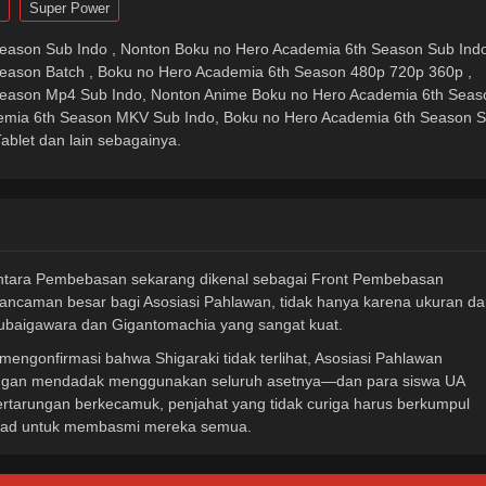
Super Power
eason Sub Indo , Nonton Boku no Hero Academia 6th Season Sub Ind
eason Batch , Boku no Hero Academia 6th Season 480p 720p 360p ,
Season Mp4 Sub Indo, Nonton Anime Boku no Hero Academia 6th Seas
emia 6th Season MKV Sub Indo, Boku no Hero Academia 6th Season 
ablet dan lain sebagainya.
entara Pembebasan sekarang dikenal sebagai Front Pembebasan
n ancaman besar bagi Asosiasi Pahlawan, tidak hanya karena ukuran d
 Bubaigawara dan Gigantomachia yang sangat kuat.
mengonfirmasi bahwa Shigaraki tidak terlihat, Asosiasi Pahlawan
gan mendadak menggunakan seluruh asetnya—dan para siswa UA
ertarungan berkecamuk, penjahat yang tidak curiga harus berkumpul
tekad untuk membasmi mereka semua.