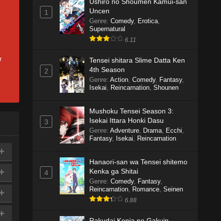
Ushiro no Shoumen Kamui-san
Uncen
1
Genre
:
Comedy
,
Erotica
,
Supernatural
6.11
r
Tensei shitara Slime Datta Ken
4th Season
2
Genre
:
Action
,
Comedy
,
Fantasy
,
Isekai
,
Reincarnation
,
Shounen
Mushoku Tensei Season 3:
Isekai Ittara Honki Dasu
3
Genre
:
Adventure
,
Drama
,
Ecchi
,
Fantasy
,
Isekai
,
Reincarnation
Hanaori-san wa Tensei shitemo
Kenka ga Shitai
4
Genre
:
Comedy
,
Fantasy
,
Reincarnation
,
Romance
,
Seinen
6.88
Rakudai Kenja no Gakuin