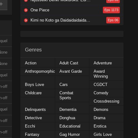
One Piece
Eps 1173
Kimi no Koto ga Daidaidaidaidaisuki na 100-nin no Kanojo 3rd Season
Eps 06
quel
Genres
None
Action
Adult Cast
Adventure
None
Anthropomorphic
Avant Garde
Award
quel
Winning
Boys Love
Cars
CGDCT
n-off
Childcare
Combat
Comedy
Sports
n-off
Crossdressing
quel
Delinquents
Dementia
Demons
Detective
Donghua
Drama
n-off
Ecchi
Educational
Erotica
n-off
Fantasy
Gag Humor
Girls Love