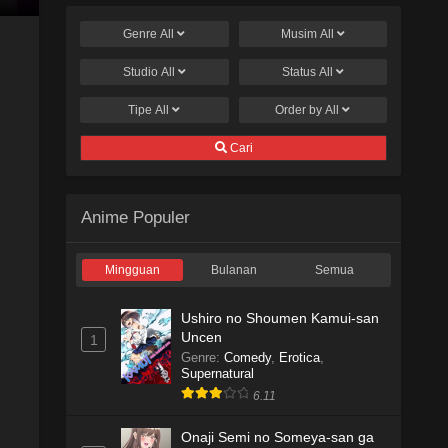
Genre
All
Musim
All
Studio
All
Status
All
Tipe
All
Order by
All
Cari
Anime Populer
Mingguan
Bulanan
Semua
Ushiro no Shoumen Kamui-san
Uncen
1
Genre
:
Comedy
,
Erotica
,
Supernatural
6.11
Onaji Semi no Someya-san ga