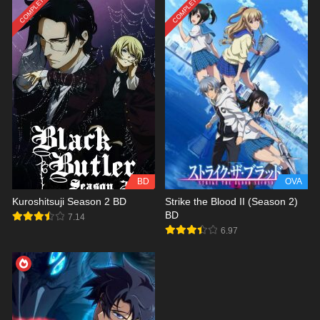
COMPLETED
COMPLETED
BD
OVA
Kuroshitsuji Season 2 BD
Strike the Blood II (Season 2)
BD
7.14
6.97