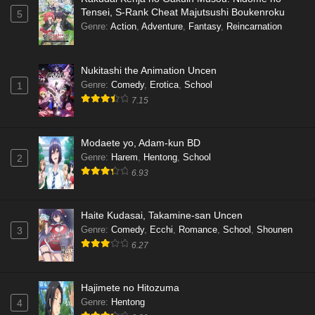
Tensei, S-Rank Cheat Majutsushi Boukenroku
5
Genre
:
Action
,
Adventure
,
Fantasy
,
Reincarnation
Nukitashi the Animation Uncen
Genre
:
Comedy
,
Erotica
,
School
1
7.15
Modaete yo, Adam-kun BD
Genre
:
Harem
,
Hentong
,
School
2
6.93
Haite Kudasai, Takamine-san Uncen
Genre
:
Comedy
,
Ecchi
,
Romance
,
School
,
Shounen
3
6.27
Hajimete no Hitozuma
Genre
:
Hentong
4