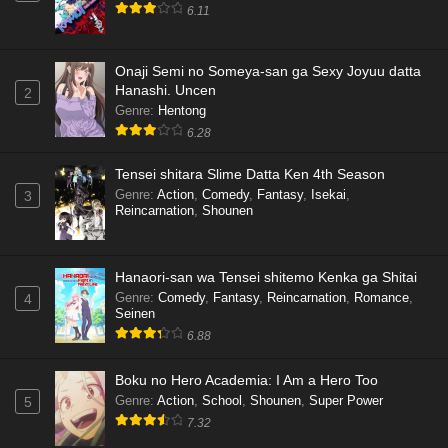
6.11
Onaji Semi no Someya-san ga Sexy Joyuu datta
Hanashi. Uncen
2
Genre
:
Hentong
6.28
Tensei shitara Slime Datta Ken 4th Season
Genre
:
Action
,
Comedy
,
Fantasy
,
Isekai
,
3
Reincarnation
,
Shounen
Hanaori-san wa Tensei shitemo Kenka ga Shitai
Genre
:
Comedy
,
Fantasy
,
Reincarnation
,
Romance
,
4
Seinen
6.88
Boku no Hero Academia: I Am a Hero Too
Genre
:
Action
,
School
,
Shounen
,
Super Power
5
7.32