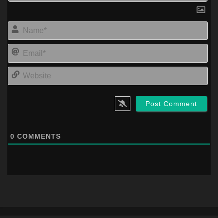
Na
Ema
Web
0
COMMENTS