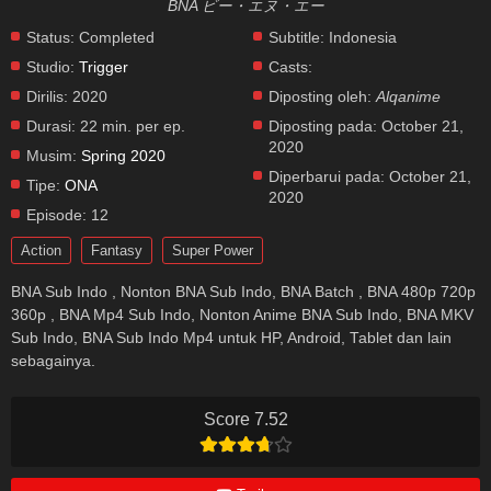
BNA ビー・エヌ・エー
Status:
Completed
Subtitle:
Indonesia
Studio:
Trigger
Casts:
Dirilis:
2020
Diposting oleh:
Alqanime
Durasi:
22 min. per ep.
Diposting pada:
October 21,
2020
Musim:
Spring 2020
Diperbarui pada:
October 21,
Tipe:
ONA
2020
Episode:
12
Action
Fantasy
Super Power
BNA Sub Indo , Nonton BNA Sub Indo, BNA Batch , BNA 480p 720p
360p , BNA Mp4 Sub Indo, Nonton Anime BNA Sub Indo, BNA MKV
Sub Indo, BNA Sub Indo Mp4 untuk HP, Android, Tablet dan lain
sebagainya.
Score 7.52