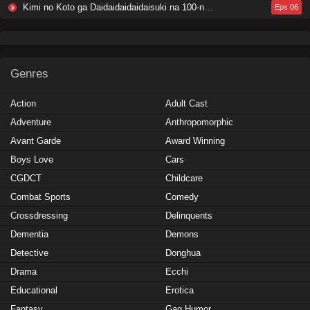
Kimi no Koto ga Daidaidaidaidaisuki na 100-nin no Kanojo 3rd Season
Eps 06
Genres
Action
Adult Cast
Adventure
Anthropomorphic
Avant Garde
Award Winning
Boys Love
Cars
CGDCT
Childcare
Combat Sports
Comedy
Crossdressing
Delinquents
Dementia
Demons
Detective
Donghua
Drama
Ecchi
Educational
Erotica
Fantasy
Gag Humor