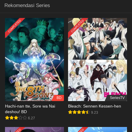
Rekomendasi Series
COMPLETED
COMPLETED
BD
SeriesTV
Hachi-nan tte, Sore wa Nai
Bleach: Sennen Kessen-hen
deshou! BD
9.23
6.27