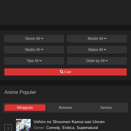
Genre
All
Musim
All
Studio
All
Status
All
Tipe
All
Order by
All
Cari
Anime Populer
Mingguan
Bulanan
Semua
Ushiro no Shoumen Kamui-san Uncen
Genre
:
Comedy
,
Erotica
,
Supernatural
1