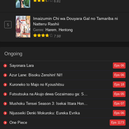
6.81
Imaizumin Chi wa Douyara Gal no Tamariba ni
Natteru Rashii
5
Genre
:
Harem
,
Hentong
7.98
Ongoing
Sayonara Lara
Eps 06
Azur Lane: Bisoku Zenshin! Ni!!
Eps 06
Kuroneko to Majo no Kyoushitsu
Eps 18
Futsutsuka na Akujo dewa Gozaimasu ga: Suuguu Chouso Torikae Den
Eps 05
Mushoku Tensei Season 3: Isekai Ittara Honki Dasu
Eps 07
Nijusseiki Denki Mokuroku: Eureka Evrika
Eps 06
One Piece
Eps 1173