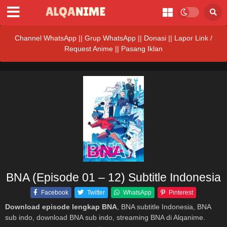
Channel WhatsApp
||
Grup WhatsApp
||
Donasi
||
Lapor Link /
Request Anime ||
Pasang Iklan
BNA (Episode 01 – 12) Subtitle Indonesia
Facebook
Twitter
WhatsApp
Pinterest
Download episode lengkap BNA
, BNA subtitle Indonesia, BNA
sub indo, download BNA sub indo, streaming BNA di Alqanime.