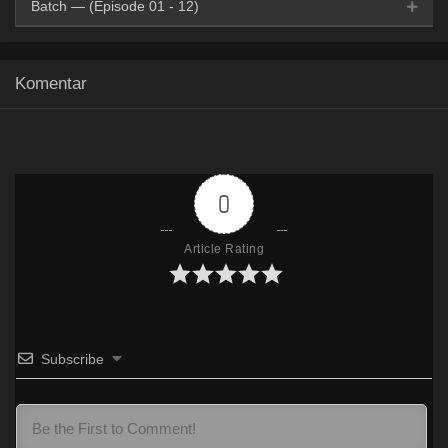
Batch — (Episode 01 - 12)
Mp4
HxDrive
BatchID
OneDrive
Mega
360p
Komentar
Mp4
HxDrive
BatchID
OneDrive
Mega
480p
Mp4
Hxdrive
BatchID
OneDrive
Mega
720p
0
Article Rating
Subscribe