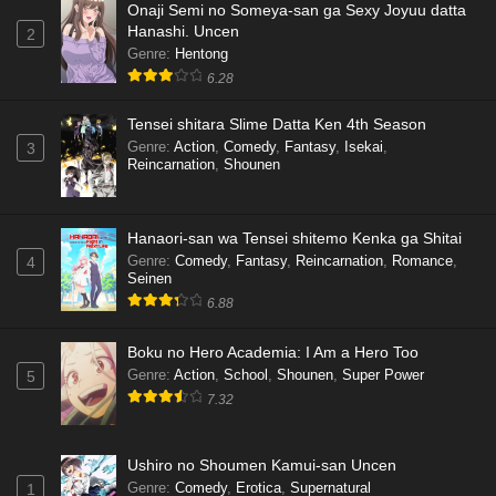
Onaji Semi no Someya-san ga Sexy Joyuu datta
Hanashi. Uncen
2
Genre
:
Hentong
6.28
Tensei shitara Slime Datta Ken 4th Season
Genre
:
Action
,
Comedy
,
Fantasy
,
Isekai
,
3
Reincarnation
,
Shounen
Hanaori-san wa Tensei shitemo Kenka ga Shitai
Genre
:
Comedy
,
Fantasy
,
Reincarnation
,
Romance
,
4
Seinen
6.88
Boku no Hero Academia: I Am a Hero Too
Genre
:
Action
,
School
,
Shounen
,
Super Power
5
7.32
Ushiro no Shoumen Kamui-san Uncen
Genre
:
Comedy
,
Erotica
,
Supernatural
1