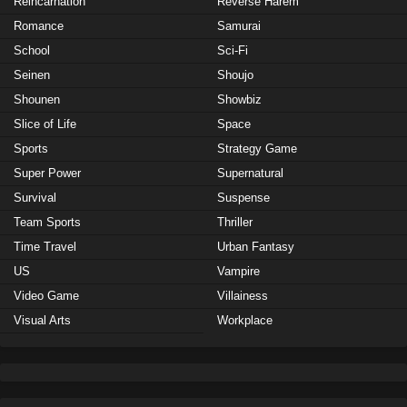
Reincarnation
Reverse Harem
Romance
Samurai
School
Sci-Fi
Seinen
Shoujo
Shounen
Showbiz
Slice of Life
Space
Sports
Strategy Game
Super Power
Supernatural
Survival
Suspense
Team Sports
Thriller
Time Travel
Urban Fantasy
US
Vampire
Video Game
Villainess
Visual Arts
Workplace