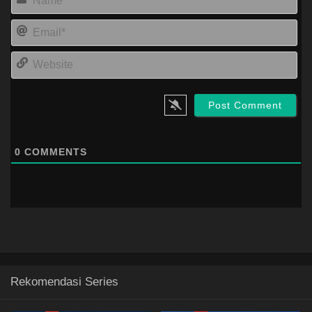
Ema
Web
0
COMMENTS
Rekomendasi Series