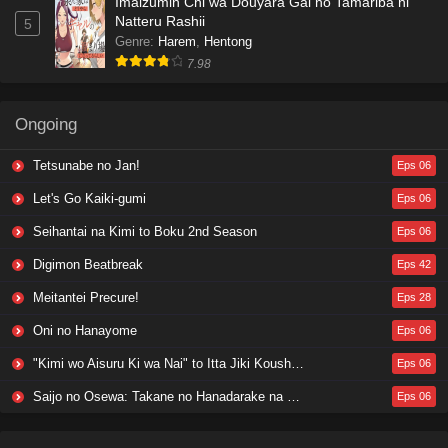
Imaizumin Chi wa Douyara Gal no Tamariba ni
Natteru Rashii
5
Genre
:
Harem
,
Hentong
7.98
Ongoing
Tetsunabe no Jan!
Eps 06
Let's Go Kaiki-gumi
Eps 06
Seihantai na Kimi to Boku 2nd Season
Eps 06
Digimon Beatbreak
Eps 42
Meitantei Precure!
Eps 28
Oni no Hanayome
Eps 06
"Kimi wo Aisuru Ki wa Nai" to Itta Jiki Koushaku-sama ga Nazeka Dekiai shitekimasu
Eps 06
Saijo no Osewa: Takane no Hanadarake na Meimonkou de, Gakuin Ichi no Ojousama (Seikatsu Nouryoku Kaimu) wo Kagenagara Osewa suru Koto ni Narimashita
Eps 06