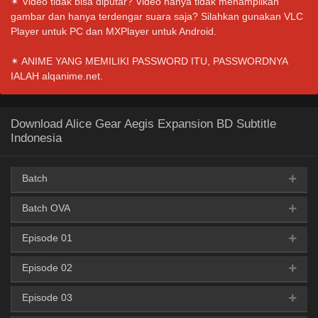
✴ Video tidak bisa diputar? Video hanya tidak menampilkan
gambar dan hanya terdengar suara saja? Silahkan gunakan VLC
Player untuk PC dan MXPlayer untuk Android.
✴ ANIME YANG MEMILIKI PASSWORD ITU, PASSWORDNYA
IALAH alqanime.net.
Download Alice Gear Aegis Expansion BD Subtitle
Indonesia
Batch
Batch OVA
AceFile
MediaFire
PixelDrain
TeraBox
360p
Episode 01
AceFile
MediaFire
PixelDrain
TeraBox
360p
AceFile
MediaFire
PixelDrain
TeraBox
480p
Episode 02
AceFile
MediaFire
GoFile
360p
AceFile
MediaFire
PixelDrain
TeraBox
480p
AceFile
MediaFire
PixelDrain
TeraBox
720p
Episode 03
AceFile
MediaFire
GoFile
360p
AceFile
MediaFire
GoFile
480p
AceFile
MediaFire
PixelDrain
TeraBox