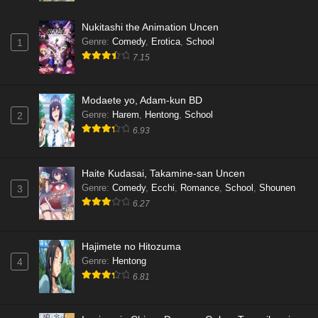
Nukitashi the Animation Uncen
Genre
:
Comedy
,
Erotica
,
School
1
7.15
Modaete yo, Adam-kun BD
Genre
:
Harem
,
Hentong
,
School
2
6.93
Haite Kudasai, Takamine-san Uncen
Genre
:
Comedy
,
Ecchi
,
Romance
,
School
,
Shounen
3
6.27
Hajimete no Hitozuma
Genre
:
Hentong
4
6.81