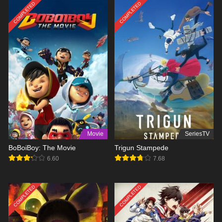
COMPLETED
COMPLETED
Movie
SeriesTV
BoBoiBoy: The Movie
Trigun Stampede
6.60
7.68
COMPLETED
COMPLETED