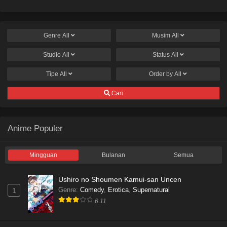
Genre
All
Musim
All
Studio
All
Status
All
Tipe
All
Order by
All
Cari
Anime Populer
Mingguan
Bulanan
Semua
Ushiro no Shoumen Kamui-san Uncen
Genre
:
Comedy
,
Erotica
,
Supernatural
1
6.11