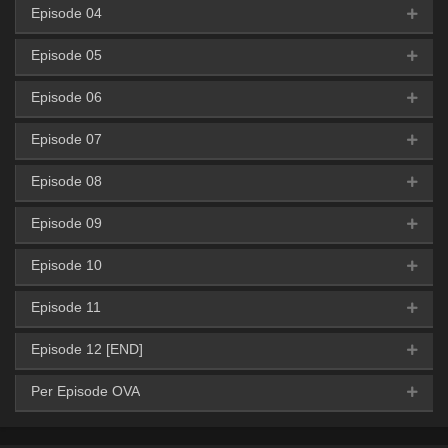
720p
Episode 04
AceFile
MediaFire
KrakenFiles
360p
AceFile
MediaFire
GoFile
480p
AceFile
MediaFire
GoFile
720p
Episode 05
AceFile
MediaFire
GoFile
KrakenFiles
360p
AceFile
MediaFire
KrakenFiles
480p
AceFile
MediaFire
GoFile
720p
Episode 06
AceFile
MediaFire
GoFile
KrakenFiles
360p
AceFile
MediaFire
GoFile
KrakenFiles
480p
AceFile
MediaFire
KrakenFiles
720p
Episode 07
AceFile
MediaFire
GoFile
KrakenFiles
360p
AceFile
MediaFire
GoFile
KrakenFiles
480p
AceFile
MediaFire
GoFile
KrakenFiles
720p
Episode 08
AceFile
MediaFire
GoFile
KrakenFiles
360p
AceFile
MediaFire
GoFile
KrakenFiles
480p
AceFile
MediaFire
GoFile
KrakenFiles
720p
Episode 09
AceFile
MediaFire
GoFile
KrakenFiles
360p
AceFile
MediaFire
GoFile
KrakenFiles
480p
AceFile
MediaFire
GoFile
KrakenFiles
720p
Episode 10
AceFile
MediaFire
GoFile
KrakenFiles
360p
AceFile
MediaFire
GoFile
KrakenFiles
480p
AceFile
MediaFire
GoFile
KrakenFiles
720p
Episode 11
AceFile
MediaFire
GoFile
KrakenFiles
360p
AceFile
MediaFire
GoFile
KrakenFiles
480p
AceFile
MediaFire
GoFile
KrakenFiles
720p
Episode 12 [END]
AceFile
MediaFire
GoFile
KrakenFiles
360p
AceFile
MediaFire
GoFile
KrakenFiles
480p
AceFile
MediaFire
GoFile
KrakenFiles
720p
Per Episode OVA
AceFile
MediaFire
GoFile
KrakenFiles
360p
AceFile
MediaFire
GoFile
KrakenFiles
480p
AceFile
MediaFire
GoFile
KrakenFiles
720p
MediaFire
360p