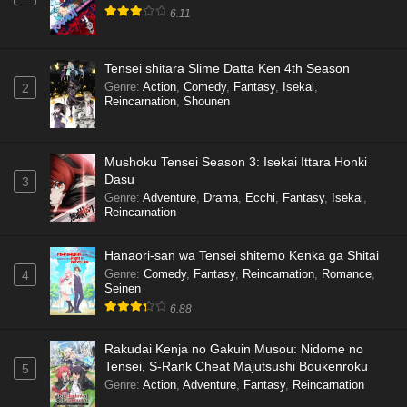
6.11
Tensei shitara Slime Datta Ken 4th Season
Genre
:
Action
,
Comedy
,
Fantasy
,
Isekai
,
2
Reincarnation
,
Shounen
Mushoku Tensei Season 3: Isekai Ittara Honki
Dasu
3
Genre
:
Adventure
,
Drama
,
Ecchi
,
Fantasy
,
Isekai
,
Reincarnation
Hanaori-san wa Tensei shitemo Kenka ga Shitai
Genre
:
Comedy
,
Fantasy
,
Reincarnation
,
Romance
,
4
Seinen
6.88
Rakudai Kenja no Gakuin Musou: Nidome no
Tensei, S-Rank Cheat Majutsushi Boukenroku
5
Genre
:
Action
,
Adventure
,
Fantasy
,
Reincarnation