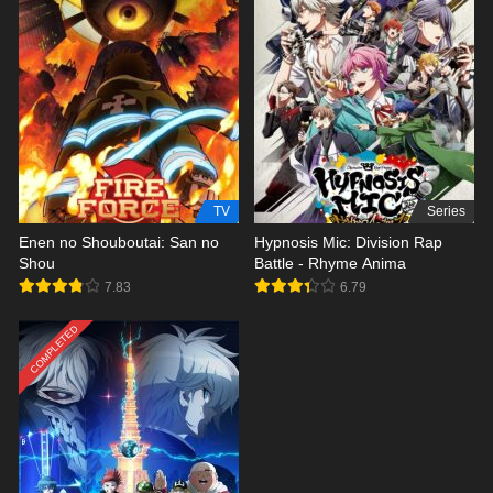
TV
Series
Enen no Shouboutai: San no
Hypnosis Mic: Division Rap
Shou
Battle - Rhyme Anima
7.83
6.79
COMPLETED