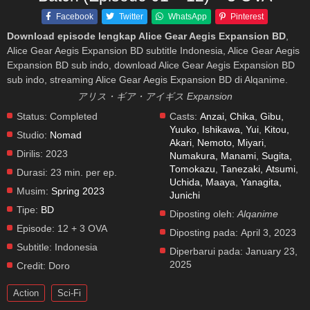
Facebook
Twitter
WhatsApp
Pinterest
Download episode lengkap Alice Gear Aegis Expansion BD
,
Alice Gear Aegis Expansion BD subtitle Indonesia, Alice Gear Aegis
Expansion BD sub indo, download Alice Gear Aegis Expansion BD
sub indo, streaming Alice Gear Aegis Expansion BD di Alqanime.
アリス・ギア・アイギス Expansion
Status:
Completed
Casts:
Anzai, Chika
,
Gibu,
Yuuko
,
Ishikawa, Yui
,
Kitou,
Studio:
Nomad
Akari
,
Nemoto, Miyari
,
Dirilis:
2023
Numakura, Manami
,
Sugita,
Tomokazu
,
Tanezaki, Atsumi
,
Durasi:
23 min. per ep.
Uchida, Maaya
,
Yanagita,
Musim:
Spring 2023
Junichi
Tipe:
BD
Diposting oleh:
Alqanime
Episode:
12 + 3 OVA
Diposting pada:
April 3, 2023
Subtitle:
Indonesia
Diperbarui pada:
January 23,
2025
Credit:
Doro
Action
Sci-Fi